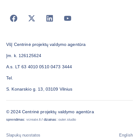
VšĮ Centrinė projektų valdymo agentūra
Įm. k. 126125624
A.s. LT 63 4010 0510 0473 3444
Tel.
S. Konarskio g. 13, 03109 Vilnius
© 2024 Centrinė projektų valdymo agentūra
sprendimas:
vcreate.lt
/ dizainas:
outer.studio
Slapukų nuostatos
English