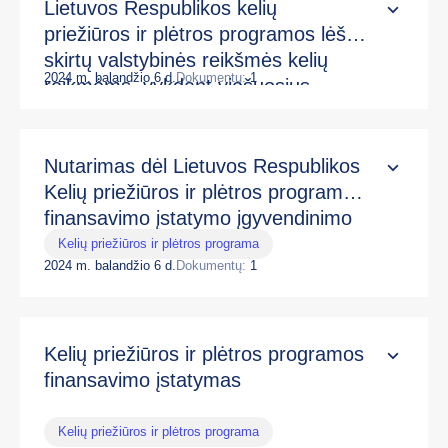
Lietuvos Respublikos kelių
priežiūros ir plėtros programos lėšų,
skirtų valstybinės reikšmės kelių
2024 m. balandžio 6 d.
Dokumentų:
1
reikmėms, vykdant viešuosius
pirkimus, priežiūros tvarkos
aprašas, patvirtintas 2020 m.
rugsėjo 29 d. Lietuvos Respublikos
Nutarimas dėl Lietuvos Respublikos
susisiekimo ministro įsakymu Nr. 3-
Kelių priežiūros ir plėtros programos
582
finansavimo įstatymo įgyvendinimo
Kelių priežiūros ir plėtros programa
2024 m. balandžio 6 d.
Dokumentų:
1
Kelių priežiūros ir plėtros programos
finansavimo įstatymas
Kelių priežiūros ir plėtros programa