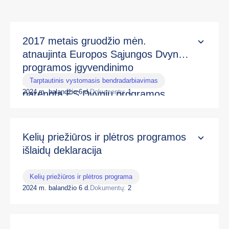
2017 metais gruodžio mėn.
atnaujinta Europos Sąjungos Dvynių
programos įgyvendinimo
metodologija pagal 2012 m.
Tarptautinis vystomasis bendradarbiavimas
2024 m. balandžio 6 d.
Dokumentų:
1
parengtą ES Dvynių programos
vadovą (2013-2014 m. atnaujinta
versija)
Kelių priežiūros ir plėtros programos
išlaidų deklaracija
Kelių priežiūros ir plėtros programa
2024 m. balandžio 6 d.
Dokumentų:
2