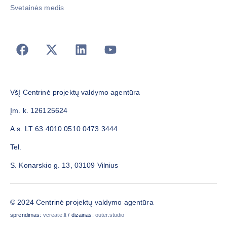
Svetainės medis
VšĮ Centrinė projektų valdymo agentūra
Įm. k. 126125624
A.s. LT 63 4010 0510 0473 3444
Tel.
S. Konarskio g. 13, 03109 Vilnius
© 2024 Centrinė projektų valdymo agentūra
sprendimas:
vcreate.lt
/ dizainas:
outer.studio