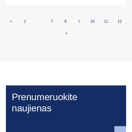
<
1
…
7
8
9
10
11
12
>
Prenumeruokite
naujienas