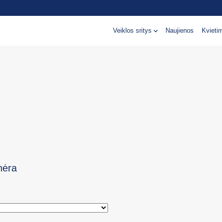
Veiklos sritys
Naujienos
Kvieti
nėra