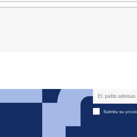
Sutinku su
privat