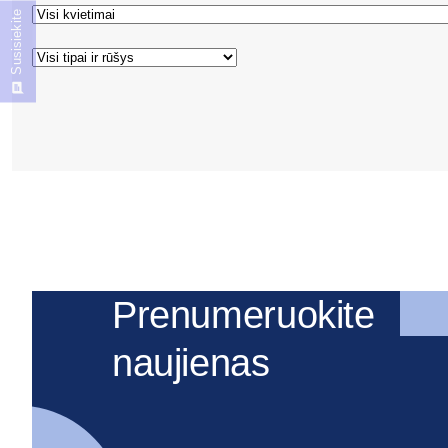
Susisiekite
Prenumeruokite
naujienas