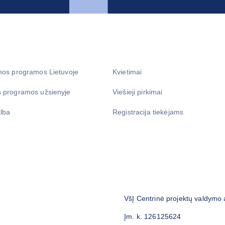
mos programos Lietuvoje
Kvietimai
 programos užsienyje
Viešieji pirkimai
lba
Registracija tiekėjams
VšĮ Centrinė projektų valdymo
Įm. k. 126125624