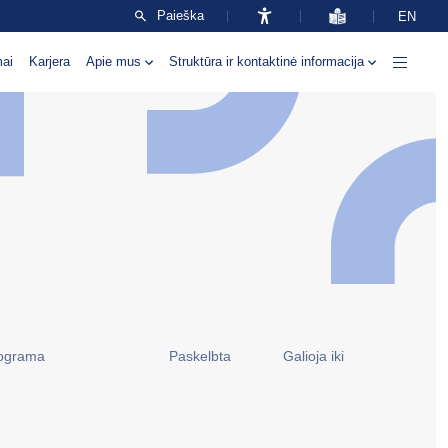
Paieška
EN
mai
Karjera
Apie mus
Struktūra ir kontaktinė informacija
ograma
Paskelbta
Galioja iki