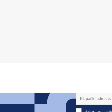
Sutinku su
privat