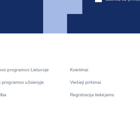
mos programos Lietuvoje
Kvietimai
 programos užsienyje
Viešieji pirkimai
lba
Registracija tiekėjams