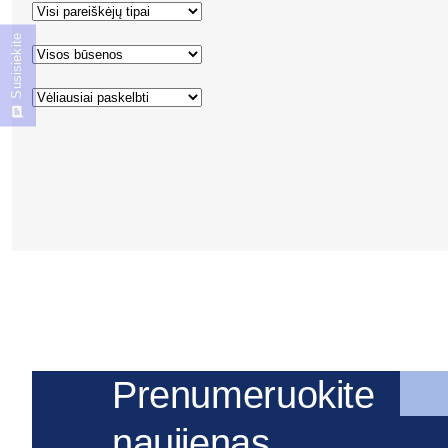
Susisiekite
Prenumeruokite
naujienas