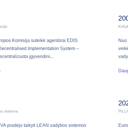
20
cija
Koky
opos Komisija suteikė agentūrai EDIS
Nuo 
Decentralised Implementation System –
veik
ecentralizuota įgyvendini...
vadyb
Dau
20
s sistema
PILL
VA pradėjo taikyti LEAN vadybos sistemos
Euro