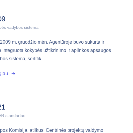
09
bės vadybos sistema
2009 m. gruodžio mėn. Agentūroje buvo sukurta ir
ė integruota kokybės užtikrinimo ir aplinkos apsaugos
os sistema, sertifik..
giau
21
AR standartas
pos Komisija, atlikusi Centrinės projektų valdymo