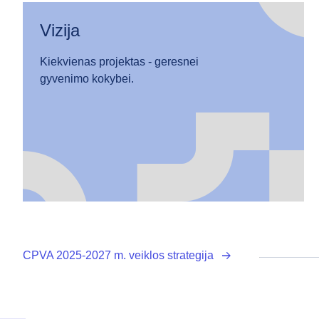
Vizija
Kiekvienas projektas - geresnei
gyvenimo kokybei.
CPVA 2025-2027 m. veiklos strategija