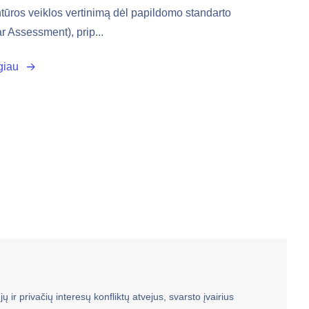
tūros veiklos vertinimą dėl papildomo standarto
ar Assessment), prip...
giau
ų ir privačių interesų konfliktų atvejus, svarsto įvairius