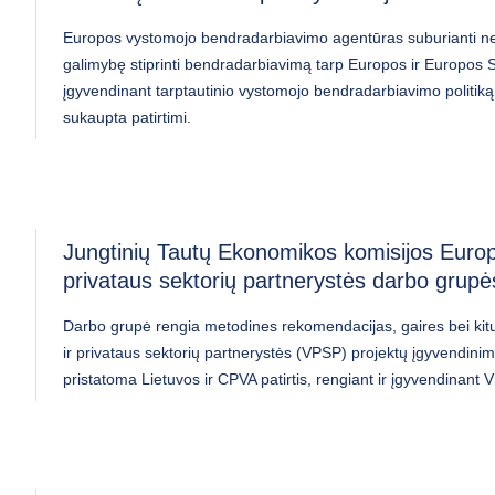
Europos vystomojo bendradarbiavimo agentūras suburianti nef
galimybę stiprinti bendradarbiavimą tarp Europos ir Europos S
įgyvendinant tarptautinio vystomojo bendradarbiavimo politiką, 
sukaupta patirtimi.
Jungtinių Tautų Ekonomikos komisijos Europ
privataus sektorių partnerystės darbo grupė
Darbo grupė rengia metodines rekomendacijas, gaires bei kitu
ir privataus sektorių partnerystės (VPSP) projektų įgyvendini
pristatoma Lietuvos ir CPVA patirtis, rengiant ir įgyvendinant 