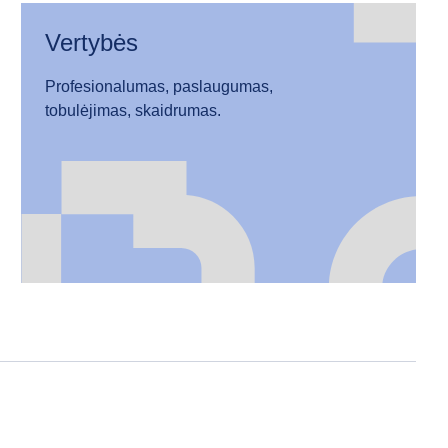
Vertybės
Profesionalumas, paslaugumas,
tobulėjimas, skaidrumas.