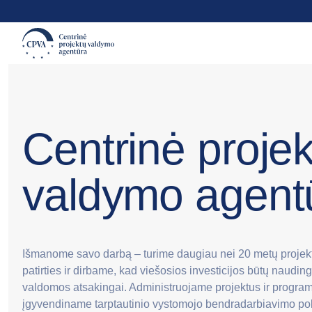
Centrinė projek
valdymo agent
Išmanome savo darbą – turime daugiau nei 20 metų proje
patirties ir dirbame, kad viešosios investicijos būtų nauding
valdomos atsakingai. Administruojame projektus ir progra
įgyvendiname tarptautinio vystomojo bendradarbiavimo poli