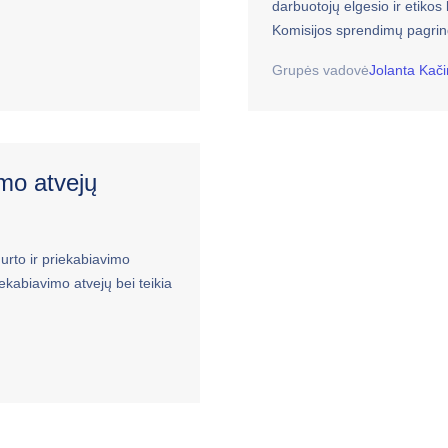
darbuotojų elgesio ir etikos
Komisijos sprendimų pagrin
Grupės vadovė
Jolanta Kači
imo atvejų
urto ir priekabiavimo
ekabiavimo atvejų bei teikia