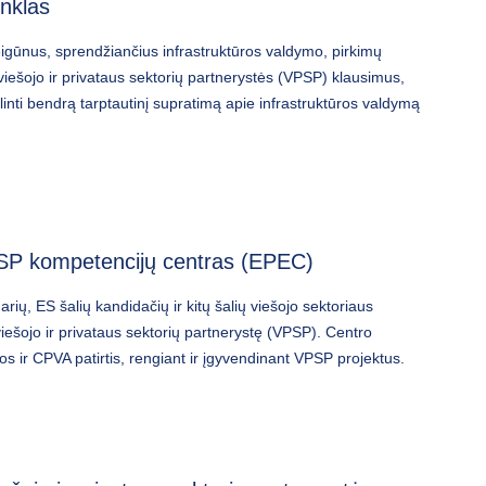
inklas
reigūnus, sprendžiančius infrastruktūros valdymo, pirkimų
viešojo ir privataus sektorių partnerystės (VPSP) klausimus,
ti bendrą tarptautinį supratimą apie infrastruktūros valdymą
SP kompetencijų centras (EPEC)
arių, ES šalių kandidačių ir kitų šalių viešojo sektoriaus
 viešojo ir privataus sektorių partnerystę (VPSP). Centro
s ir CPVA patirtis, rengiant ir įgyvendinant VPSP projektus.