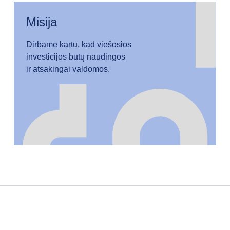
Misija
Dirbame kartu, kad viešosios
investicijos būtų naudingos
ir atsakingai valdomos.