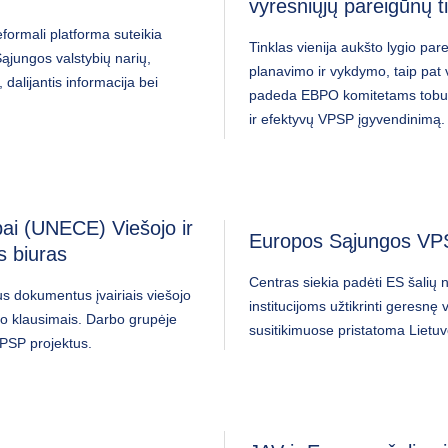
vyresniųjų pareigūnų t
ormali platforma suteikia
Tinklas vienija aukšto lygio pa
ąjungos valstybių narių,
planavimo ir vykdymo, taip pat 
dalijantis informacija bei
padeda EBPO komitetams tobulin
ir efektyvų VPSP įgyvendinimą.
ai (UNECE) Viešojo ir
Europos Sąjungos VP
s biuras
Centras siekia padėti ES šalių n
s dokumentus įvairiais viešojo
institucijoms užtikrinti geresnę
mo klausimais. Darbo grupėje
susitikimuose pristatoma Lietuvo
VPSP projektus.