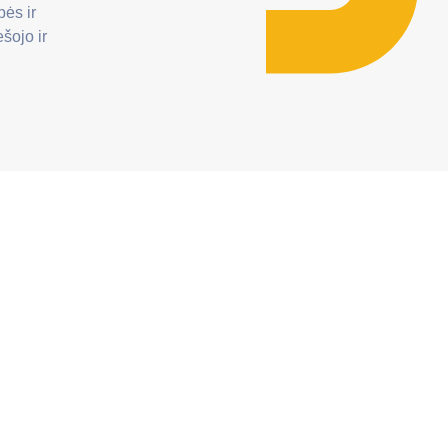
bės ir
šojo ir