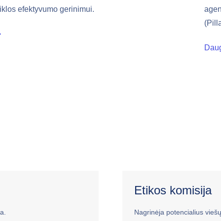
klos efektyvumo gerinimui.
agen
(Pill
Dau
Etikos komisija
a.
Nagrinėja potencialius viešųj