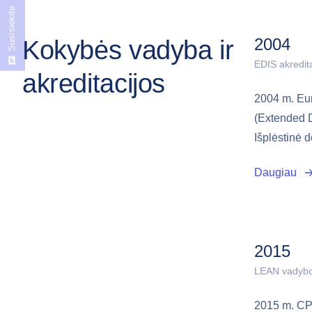
Susisiekite
2004
Kokybės vadyba ir
EDIS akredita
akreditacijos
2004 m. Eur
(Extended 
Išplėstinė d
Daugiau
2015
LEAN vadybo
2015 m. CP