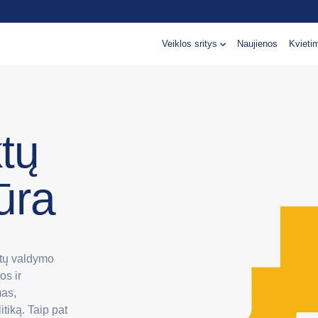
Veiklos sritys
Naujienos
Kvieti
tų
ūra
ktų valdymo
os ir
mas,
tiką. Taip pat