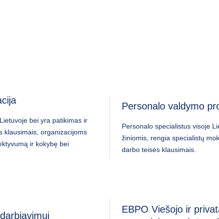
cija
Personalo valdymo pro
Lietuvoje bei yra patikimas ir
Personalo specialistus visoje Lie
os klausimais, organizacijoms
žiniomis, rengia specialistų mok
fektyvumą ir kokybę bei
darbo teisės klausimais.
EBPO Viešojo ir privat
darbiavimui