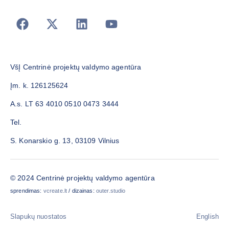
VšĮ Centrinė projektų valdymo agentūra
Įm. k. 126125624
A.s. LT 63 4010 0510 0473 3444
Tel.
S. Konarskio g. 13, 03109 Vilnius
© 2024 Centrinė projektų valdymo agentūra
sprendimas:
vcreate.lt
/ dizainas:
outer.studio
Slapukų nuostatos
English