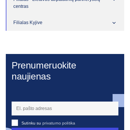
centras
Filialas Kyjive
Prenumeruokite
naujienas
Sutinku su
privatumo politika