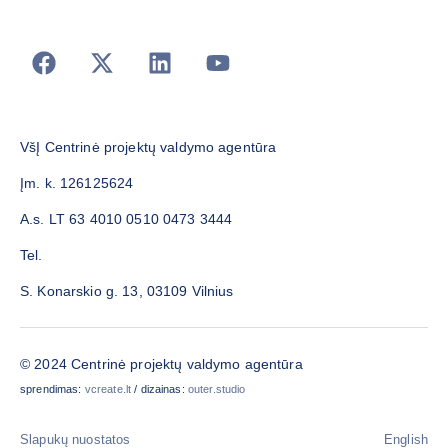
VšĮ Centrinė projektų valdymo agentūra
Įm. k. 126125624
A.s. LT 63 4010 0510 0473 3444
Tel.
S. Konarskio g. 13, 03109 Vilnius
© 2024 Centrinė projektų valdymo agentūra
sprendimas:
vcreate.lt
/ dizainas:
outer.studio
Slapukų nuostatos
English