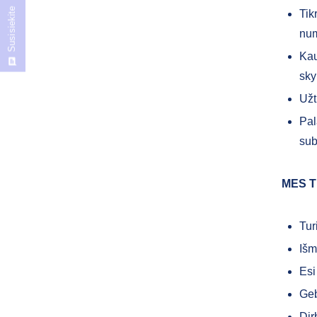
Susisiekite
Tik
num
Kau
sky
Užt
Pal
sub
MES T
Tur
Išm
Esi
Geb
Dir