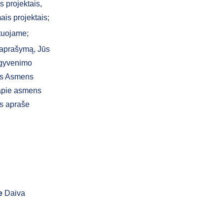
s projektais,
ais projektais;
tuojame;
 aprašymą, Jūs
 gyvenimo
tis Asmens
 apie asmens
s apraše
e
Daiva