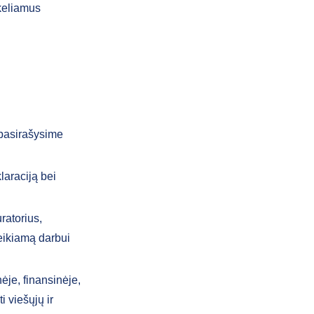
 keliamus
 pasirašysime
laraciją bei
ratorius,
eikiamą darbui
ėje, finansinėje,
i viešųjų ir