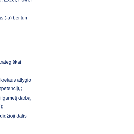
 (-a) bei turi
trategiškai
kretaus atlygio
mpetencijų;
 ilgametį darbą
);
didžioji dalis