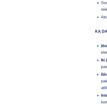
Sus
rei
Atr
KĄ DA
Įda
ele
Iki
pas
Išb
pak
atl
Int
kom