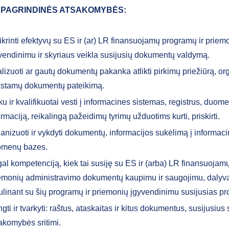
 PAGRINDINĖS ATSAKOMYBĖS:
ikrinti efektyvų su ES ir (ar) LR finansuojamų programų ir priem
vendinimu ir skyriaus veikla susijusių dokumentų valdymą.
lizuoti ar gautų dokumentų pakanka atlikti pirkimų priežiūrą, or
kstamų dokumentų pateikimą.
ku ir kvalifikuotai vesti į informacines sistemas, registrus, duo
ormaciją, reikalingą pažeidimų tyrimų užduotims kurti, priskirti.
anizuoti ir vykdyti dokumentų, informacijos sukėlimą į informac
omenų bazes.
al kompetenciją, kiek tai susiję su ES ir (arba) LR finansuojam
emonių administravimo dokumentų kaupimu ir saugojimu, dalyvau
ulinant su šių programų ir priemonių įgyvendinimu susijusias p
gti ir tvarkyti: raštus, ataskaitas ir kitus dokumentus, susijusius
akomybės sritimi.