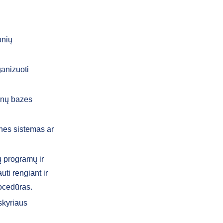
onių
ganizuoti
menų bazes
ines sistemas ar
ų programų ir
ti rengiant ir
rocedūras.
 skyriaus