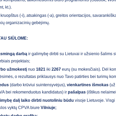
t, kt.).
 kruopštus (-i), atsakingas (-a), greitos orientacijos, savarankiškas
kių organizacinių gebėjimų.
TAU SIŪLOME:
asmingą darbą
ir galimybę dirbti su Lietuvai ir užsienio šalims s
rbiais projektais;
rbo užmokestį
nuo
1821
iki
2267
eurų (su mokesčiais). Dėl kon
ėsimės, o rezultatas priklausys nuo Tavo patirties bei turimų ko
iedus
(darbo krūviui suintensyvėjus),
vienkartines išmokas
(už
A bei rekomenduotus kandidatus) ir
pašalpas
(ištikus nelaimei
imybę dalį laiko dirbti nuotoliniu būdu
visoje Lietuvoje. Visgi 
klos vyktų CPVA biure
Vilniuje;
kstų darbo grafiką
;