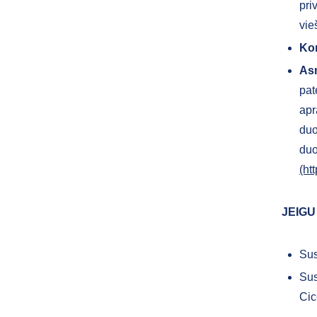
pri
vie
Ko
As
pat
apr
duo
duo
(ht
JEIGU
Sus
Sus
Cic