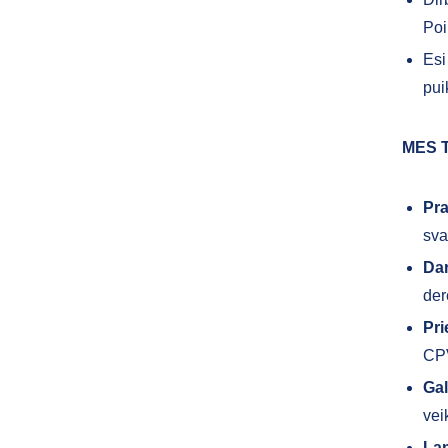
Poin
Esi
pui
MES 
Pr
sva
Da
der
Pr
CPV
Gal
vei
Lan