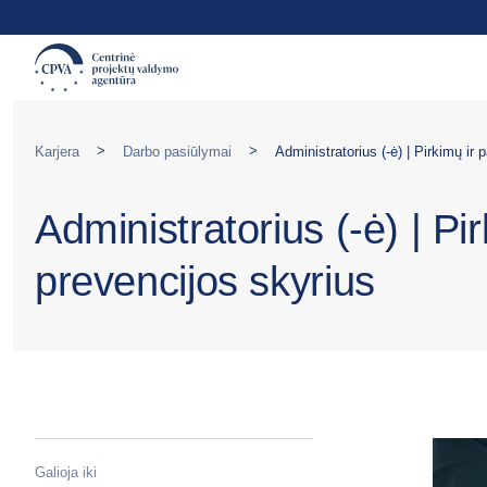
>
>
Karjera
Darbo pasiūlymai
Administratorius (-ė) | Pi
prevencijos skyrius
Galioja iki