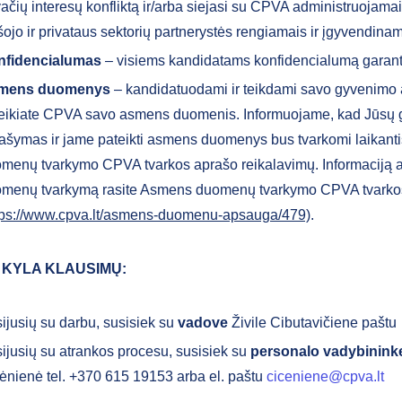
vačių interesų konfliktą ir/arba siejasi su CPVA administruojamai
šojo ir privataus sektorių partnerystės rengiamais ir įgyvendinam
nfidencialumas
– visiems kandidatams konfidencialumą garan
mens duomenys
– kandidatuodami ir teikdami savo gyvenimo
eikiate CPVA savo asmens duomenis. Informuojame, kad Jūsų
ašymas ir jame pateikti asmens duomenys bus tvarkomi laikan
menų tvarkymo CPVA tvarkos aprašo reikalavimų. Informaciją
menų tvarkymą rasite Asmens duomenų tvarkymo CPVA tvarko
tps://www.cpva.lt/asmens-duomenu-apsauga/479)
.
 KYLA KLAUSIMŲ:
ijusių su darbu, susisiek su
vadove
Živile Cibutavičiene paštu
ijusių su atrankos procesu, susisiek su
personalo vadybinink
ėnienė tel. +370 615 19153 arba el. paštu
ciceniene@cpva.lt