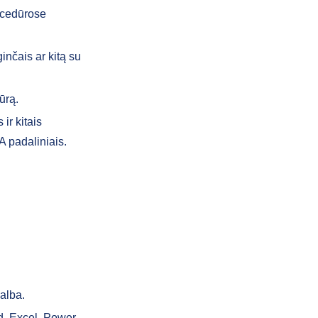
ocedūrose
ginčais ar kitą su
ūrą.
ir kitais
 padaliniais.
kalba.
d, Excel, Power