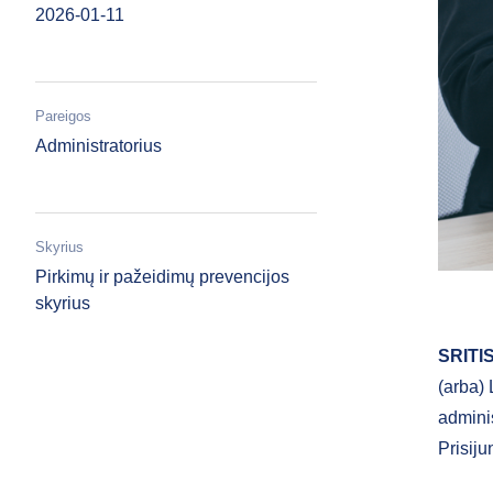
2026-01-11
Pareigos
Administratorius
Skyrius
Pirkimų ir pažeidimų prevencijos
skyrius
SRITI
(arba)
admini
Prisij