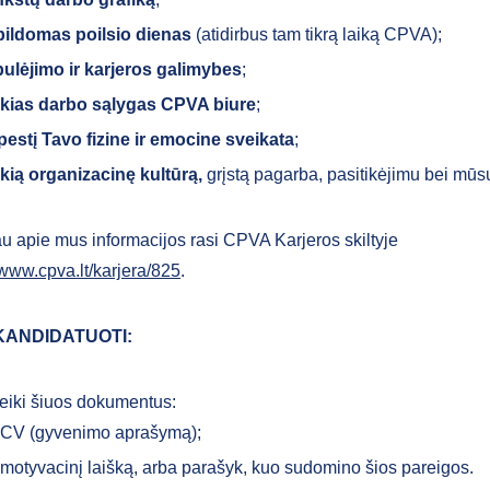
ildomas poilsio dienas
(atidirbus tam tikrą laiką CPVA);
ulėjimo ir karjeros galimybes
;
kias darbo sąlygas CPVA biure
;
estį Tavo fizine ir emocine sveikata
;
kią organizacinę kultūrą,
grįstą pagarba, pasitikėjimu bei mūs
u apie mus informacijos rasi CPVA Karjeros skiltyje
/www.cpva.lt/karjera/825
.
KANDIDATUOTI:
eiki šiuos dokumentus:
CV (gyvenimo aprašymą);
motyvacinį laišką, arba parašyk, kuo sudomino šios pareigos.