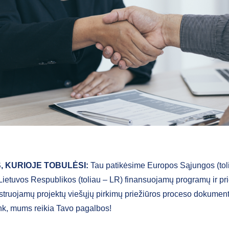
S, KURIOJE TOBULĖSI:
Tau patikėsime Europos Sąjungos (toli
 Lietuvos Respublikos (toliau – LR) finansuojamų programų ir pr
struojamų projektų viešųjų pirkimų priežiūros proceso dokumen
unk, mums reikia Tavo pagalbos!