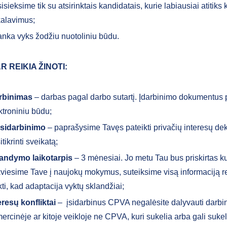
isieksime tik su atsirinktais kandidatais, kurie labiausiai atitiks
kalavimus;
anka vyks žodžiu nuotoliniu būdu.
R REIKIA ŽINOTI:
rbinimas
– darbas pagal darbo sutartį. Įdarbinimo dokumentus
ktroniniu būdu;
 įsidarbinimo
– paprašysime Tavęs pateikti privačių interesų dek
itikrinti sveikatą;
andymo laikotarpis
– 3 mėnesiai. Jo metu Tau bus priskirtas ku
viesime Tave į naujokų mokymus, suteiksime visą informaciją r
ikti, kad adaptacija vyktų sklandžiai;
eresų konfliktai
– įsidarbinus CPVA negalėsite dalyvauti darbin
ercinėje ar kitoje veikloje ne CPVA, kuri sukelia arba gali sukelt