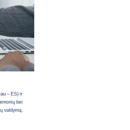
au – ES) ir
iemonių bei
tų valdymą.