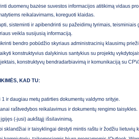
rinti duomenų bazėse suvestos informacijos atitikimą vidaus pr
atytiems reikalavimams, koreguoti klaidas.
pti, sisteminti ir apibendrinti su pažeidimų tyrimais, teisminiais 
riaus veikla susijusią informaciją.
ikrinti bendro pobūdžio skyriaus administracinių klausimų prieži
aikyti konstruktyvius dalykinius santykius su projektų vykdytojais 
jektais, konstruktyvų bendradarbiavimą ir komunikaciją su CPVA
IKIMĖS, KAD TU:
i 1 ir daugiau metų patirties dokumentų valdymo srityje.
anai raštvedybos reikalavimus ir dokumentų rengimo taisykles.
 įgijęs (-jusi) aukštąjį išsilavinimą.
i sklandžiai ir taisyklingai dėstyti mintis raštu ir žodžiu lietuvių 
bi kompiuteriu, taikomosiomis biuro programomis (Outlook, Wor