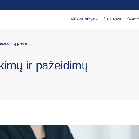
Veiklos sritys
Naujienos
Kvieti
Administratorius (-ė) | Pirkimų ir pažeidimų prevencijos skyrius
rkimų ir pažeidimų