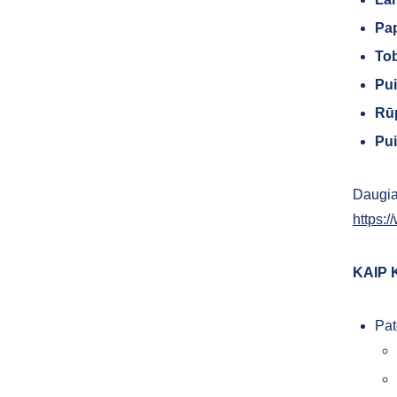
Pap
Tob
Pui
Rūp
Pui
Daugia
https:/
KAIP 
Pat