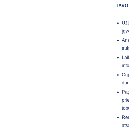
TAVO
Užt
įgy
Ana
trū
Lai
inf
Org
du
Pag
pri
tob
Ren
ats