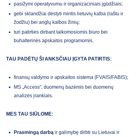
pasižymi operatyvumu ir organizaciniais įgūdžiais;
gebi sklandžiai dėstyti mintis lietuvių kalba (raštu ir
žodžiu) bei anglų kalbos žinių;
turi patirties dirbant taikomosiomis biuro bei
buhalterinės apskaitos programomis.
TAU PADĖTŲ ŠI ANKSČIAU ĮGYTA PATIRTIS:
finansų valdymo ir apskaitos sistema (FVAIS/FABIS);
MS „Access“, duomenų bazėmis bei duomenų
analizės įrankiais.
MES TAU SIŪLOME:
Prasmingą darbą
ir galimybę dirbti su Lietuvai ir