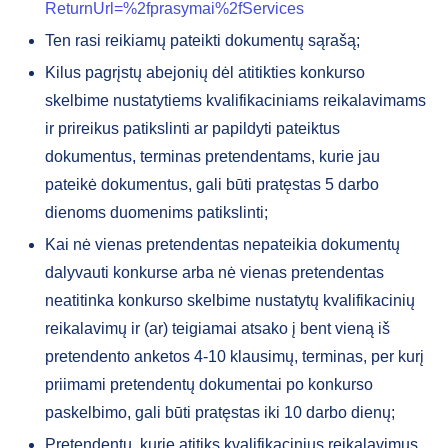
ReturnUrl=%2fprasymai%2fServices
Ten rasi reikiamų pateikti dokumentų sąrašą;
Kilus pagrįstų abejonių dėl atitikties konkurso
skelbime nustatytiems kvalifikaciniams reikalavimams
ir prireikus patikslinti ar papildyti pateiktus
dokumentus, terminas pretendentams, kurie jau
pateikė dokumentus, gali būti pratęstas 5 darbo
dienoms duomenims patikslinti;
Kai nė vienas pretendentas nepateikia dokumentų
dalyvauti konkurse arba nė vienas pretendentas
neatitinka konkurso skelbime nustatytų kvalifikacinių
reikalavimų ir (ar) teigiamai atsako į bent vieną iš
pretendento anketos 4-10 klausimų, terminas, per kurį
priimami pretendentų dokumentai po konkurso
paskelbimo, gali būti pratęstas iki 10 darbo dienų;
Pretendentų, kurie atitiks kvalifikacinius reikalavimus,