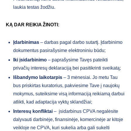
laukia testas žodžiu.
KĄ DAR REIKIA ŽINOTI:
Įdarbinimas
– darbas pagal darbo sutartį. Įdarbinimo
dokumentus pasirašysime elektroniniu būdu;
Iki įsidarbinimo
– paprašysime Tavęs pateikti
privačių interesų deklaraciją bei pasitikrinti sveikatą;
Išbandymo laikotarpis
– 3 mėnesiai. Jo metu Tau
bus priskirtas kuratorius, pakviesime Tave į naujokų
mokymus, suteiksime visą informaciją reikiamą darbui
atlikti, kad adaptacija vyktų sklandžiai;
Interesų konfliktai
– įsidarbinus CPVA negalėsite
dalyvauti darbinėje, finansinėje, komercinėje ar kitoje
veikloje ne CPVA, kuri sukelia arba gali sukelti