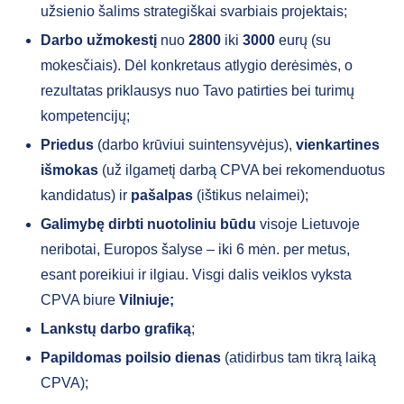
užsienio šalims strategiškai svarbiais projektais;
Darbo užmokestį
nuo
2800
iki
3000
eurų (su
mokesčiais). Dėl konkretaus atlygio derėsimės, o
rezultatas priklausys nuo Tavo patirties bei turimų
kompetencijų;
Priedus
(darbo krūviui suintensyvėjus),
vienkartines
išmokas
(už ilgametį darbą CPVA bei rekomenduotus
kandidatus) ir
pašalpas
(ištikus nelaimei);
Galimybę dirbti nuotoliniu būdu
visoje Lietuvoje
neribotai, Europos šalyse – iki 6 mėn. per metus,
esant poreikiui ir ilgiau. Visgi dalis veiklos vyksta
CPVA biure
Vilniuje;
Lankstų darbo grafiką
;
Papildomas poilsio dienas
(atidirbus tam tikrą laiką
CPVA);