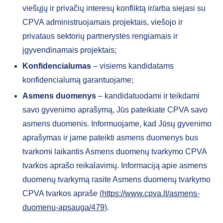
viešųjų ir privačių interesų konfliktą ir/arba siejasi su
CPVA administruojamais projektais, viešojo ir
privataus sektorių partnerystės rengiamais ir
įgyvendinamais projektais;
Konfidencialumas
– visiems kandidatams
konfidencialumą garantuojame;
Asmens duomenys
– kandidatuodami ir teikdami
savo gyvenimo aprašymą, Jūs pateikiate CPVA savo
asmens duomenis. Informuojame, kad Jūsų gyvenimo
aprašymas ir jame pateikti asmens duomenys bus
tvarkomi laikantis Asmens duomenų tvarkymo CPVA
tvarkos aprašo reikalavimų. Informaciją apie asmens
duomenų tvarkymą rasite Asmens duomenų tvarkymo
CPVA tvarkos apraše
(https://www.cpva.lt/asmens-
duomenu-apsauga/479)
.