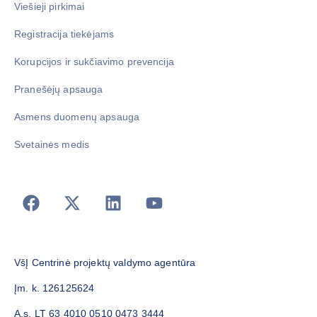
Viešieji pirkimai
Registracija tiekėjams
Korupcijos ir sukčiavimo prevencija
Pranešėjų apsauga
Asmens duomenų apsauga
Svetainės medis
VšĮ Centrinė projektų valdymo agentūra
Įm. k. 126125624
A.s. LT 63 4010 0510 0473 3444