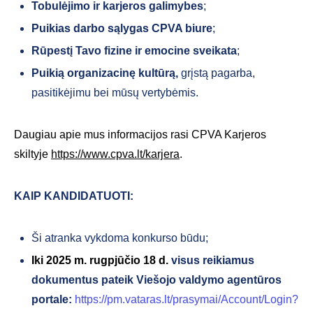
Tobulėjimo ir karjeros galimybes
;
Puikias darbo sąlygas CPVA biure
;
Rūpestį Tavo fizine ir emocine sveikata
;
Puikią organizacinę kultūrą,
grįstą pagarba,
pasitikėjimu bei mūsų vertybėmis.
Daugiau apie mus informacijos rasi CPVA Karjeros
skiltyje
https://www.cpva.lt/karjera
.
KAIP KANDIDATUOTI:
Ši atranka vykdoma konkurso būdu;
Iki 2025 m. rugpjūčio
18 d.
visus reikiamus
dokumentus pateik Viešojo valdymo agentūros
portale:
https://pm.vataras.lt/prasymai/Account/Login?