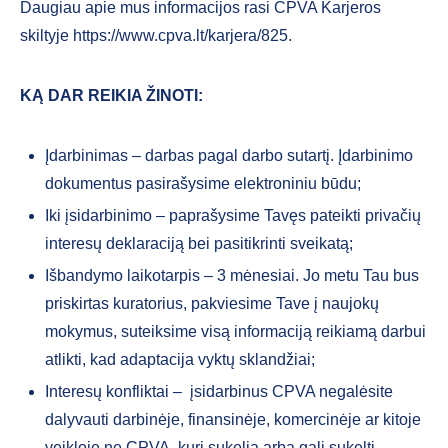
Daugiau apie mus informacijos rasi CPVA Karjeros
skiltyje https://www.cpva.lt/karjera/825.
KĄ DAR REIKIA ŽINOTI:
Įdarbinimas – darbas pagal darbo sutartį. Įdarbinimo
dokumentus pasirašysime elektroniniu būdu;
Iki įsidarbinimo – paprašysime Tavęs pateikti privačių
interesų deklaraciją bei pasitikrinti sveikatą;
Išbandymo laikotarpis – 3 mėnesiai. Jo metu Tau bus
priskirtas kuratorius, pakviesime Tave į naujokų
mokymus, suteiksime visą informaciją reikiamą darbui
atlikti, kad adaptacija vyktų sklandžiai;
Interesų konfliktai – įsidarbinus CPVA negalėsite
dalyvauti darbinėje, finansinėje, komercinėje ar kitoje
veikloje ne CPVA, kuri sukelia arba gali sukelti