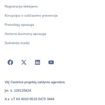
Registracija tiekėjams
Korupcijos ir sukčiavimo prevencija
Pranešėjų apsauga
Asmens duomenų apsauga
Svetainės medis
VšĮ Centrinė projektų valdymo agentūra
Įm. k. 126125624
A.s. LT 63 4010 0510 0473 3444