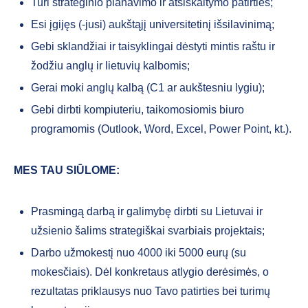
Turi strateginio planavimo ir atsiskaitymo patirties;
Esi įgijęs (-jusi) aukštąjį universitetinį išsilavinimą;
Gebi sklandžiai ir taisyklingai dėstyti mintis raštu ir
žodžiu anglų ir lietuvių kalbomis;
Gerai moki anglų kalbą (C1 ar aukštesniu lygiu);
Gebi dirbti kompiuteriu, taikomosiomis biuro
programomis (Outlook, Word, Excel, Power Point, kt.).
MES TAU SIŪLOME:
Prasmingą darbą ir galimybę dirbti su Lietuvai ir
užsienio šalims strategiškai svarbiais projektais;
Darbo užmokestį nuo 4000 iki 5000 eurų (su
mokesčiais). Dėl konkretaus atlygio derėsimės, o
rezultatas priklausys nuo Tavo patirties bei turimų