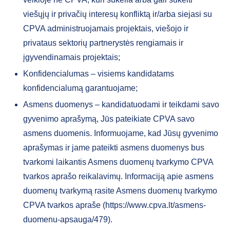
viešųjų ir privačių interesų konfliktą ir/arba siejasi su
CPVA administruojamais projektais, viešojo ir
privataus sektorių partnerystės rengiamais ir
įgyvendinamais projektais;
Konfidencialumas – visiems kandidatams
konfidencialumą garantuojame;
Asmens duomenys – kandidatuodami ir teikdami savo
gyvenimo aprašymą, Jūs pateikiate CPVA savo
asmens duomenis. Informuojame, kad Jūsų gyvenimo
aprašymas ir jame pateikti asmens duomenys bus
tvarkomi laikantis Asmens duomenų tvarkymo CPVA
tvarkos aprašo reikalavimų. Informaciją apie asmens
duomenų tvarkymą rasite Asmens duomenų tvarkymo
CPVA tvarkos apraše (https://www.cpva.lt/asmens-
duomenu-apsauga/479).