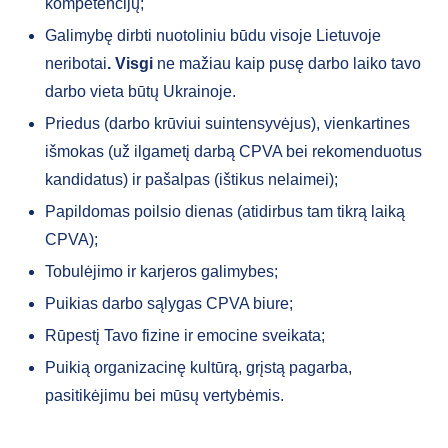
kompetencijų;
Galimybę dirbti nuotoliniu būdu visoje Lietuvoje
neribotai
.
Visgi
ne mažiau kaip pusę darbo laiko tavo
darbo vieta būtų Ukrainoje.
Priedus (darbo krūviui suintensyvėjus), vienkartines
išmokas (už ilgametį darbą CPVA bei rekomenduotus
kandidatus) ir pašalpas (ištikus nelaimei);
Papildomas poilsio dienas (atidirbus tam tikrą laiką
CPVA);
Tobulėjimo ir karjeros galimybes;
Puikias darbo sąlygas CPVA biure;
Rūpestį Tavo fizine ir emocine sveikata;
Puikią organizacinę kultūrą, grįstą pagarba,
pasitikėjimu bei mūsų vertybėmis.