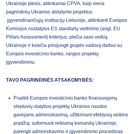
Ukrainoje plėsis, atitinkamai CPVA, kaip viena
pagrindinių Ukrainos atstatymo projektus
įgyvendinančiųjų institucijų Lietuvoje, atitinkanti Europos
Komisijos nustatytus ES standartų vertinimo (angl. EU
Pillars Assessment) kriterijus, plečia savo veiklą
Ukrainoje ir kviečia prisijungti grupės vadovą darbui su
Europos investicinio banko, rangos projektų
įgyvendinimu.
TAVO PAGRINDINĖS ATSAKOMYBĖS:
Pradėti Europos investicinio banko finansuojamų
slėptuvių statybos projektų Ukrainos naudos
gavėjams administravimą, užtikrinant efektyvią veiklos
pradžią: suformuoti reikiamą komandą Ukrainoje,
parengti administravimo ir įgyvendinimo procedūras