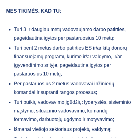
MES TIKIMĖS, KAD TU:
Turi 3 ir daugiau metų vadovaujamo darbo patirties,
pageidautina įgytos per pastaruosius 10 metų;
Turi bent 2 metus darbo patirties ES ir/ar kitų donorų
finansuojamų programų kūrimo ir/ar valdymo, ir/ar
įgyvendinimo srityje, pageidautina įgytos per
pastaruosius 10 metų;
Per pastaruosius 2 metus vadovavai inžinierių
komandai ir supranti rangos procesus;
Turi puikių vadovavimo įgūdžių: lyderystės, sisteminio
mąstymo, situacinio vadovavimo, komandų
formavimo, darbuotojų ugdymo ir motyvavimo;
Išmanai viešojo sektoriaus projektų valdymą;