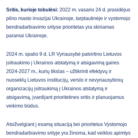
Sritis, kurioje tobulėsi:
2022 m. vasario 24 d. prasidėjus
pilno masto invazijai Ukrainoje, tarptautinėje ir vystomojo
bendradarbiavimo srityse prioritetas yra skiriamas
paramai Ukrainoje.
2024 m. spalio 9 d. LR Vyriausybė patvirtino Lietuvos
įsitraukimo į Ukrainos atstatymą ir atsigavimą gaires
2024-2027 m., kurių tikslas – užtikrinti efektyvų ir
nuoseklų Lietuvos institucijų, verslo ir nevyriausybinių
organizacijų įsitraukimą į Ukrainos atstatymą ir
atsigavimą, įvardijant prioritetines sritis ir planuojamus
veikimo būdus.
Atsižvelgiant į esamą situaciją bei prioritetus Vystomojo
bendradarbiavimo srityje yra žinoma, kad veiklos apimtys