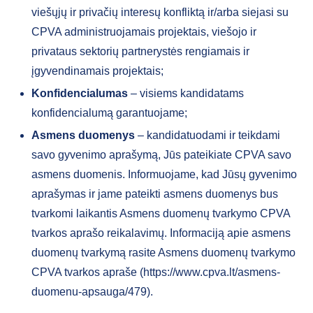
viešųjų ir privačių interesų konfliktą ir/arba siejasi su
CPVA administruojamais projektais, viešojo ir
privataus sektorių partnerystės rengiamais ir
įgyvendinamais projektais;
Konfidencialumas
– visiems kandidatams
konfidencialumą garantuojame;
Asmens duomenys
– kandidatuodami ir teikdami
savo gyvenimo aprašymą, Jūs pateikiate CPVA savo
asmens duomenis. Informuojame, kad Jūsų gyvenimo
aprašymas ir jame pateikti asmens duomenys bus
tvarkomi laikantis Asmens duomenų tvarkymo CPVA
tvarkos aprašo reikalavimų. Informaciją apie asmens
duomenų tvarkymą rasite Asmens duomenų tvarkymo
CPVA tvarkos apraše (https://www.cpva.lt/asmens-
duomenu-apsauga/479).