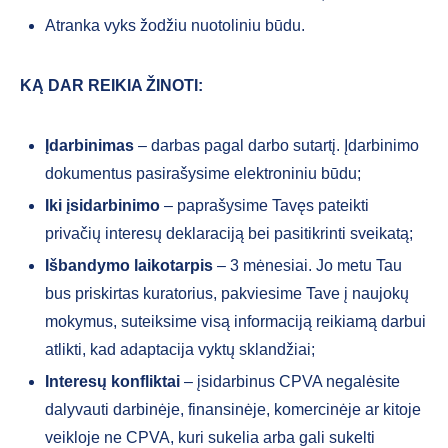
Atranka vyks žodžiu nuotoliniu būdu.
KĄ DAR REIKIA ŽINOTI:
Įdarbinimas
– darbas pagal darbo sutartį. Įdarbinimo
dokumentus pasirašysime elektroniniu būdu;
Iki įsidarbinimo
– paprašysime Tavęs pateikti
privačių interesų deklaraciją bei pasitikrinti sveikatą;
Išbandymo laikotarpis
– 3 mėnesiai. Jo metu Tau
bus priskirtas kuratorius, pakviesime Tave į naujokų
mokymus, suteiksime visą informaciją reikiamą darbui
atlikti, kad adaptacija vyktų sklandžiai;
Interesų konfliktai
– įsidarbinus CPVA negalėsite
dalyvauti darbinėje, finansinėje, komercinėje ar kitoje
veikloje ne CPVA, kuri sukelia arba gali sukelti