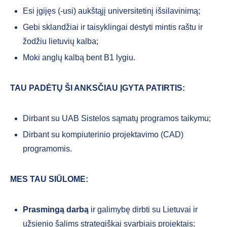
Esi įgijęs (-usi) aukštąjį universitetinį išsilavinimą;
Gebi sklandžiai ir taisyklingai dėstyti mintis raštu ir
žodžiu lietuvių kalba;
Moki anglų kalbą bent B1 lygiu.
TAU PADĖTŲ ŠI ANKSČIAU ĮGYTA PATIRTIS:
Dirbant su UAB Sistelos sąmatų programos taikymu;
Dirbant su kompiuterinio projektavimo (CAD)
programomis.
MES TAU SIŪLOME:
Prasmingą darbą
ir galimybę dirbti su Lietuvai ir
užsienio šalims strategiškai svarbiais projektais;