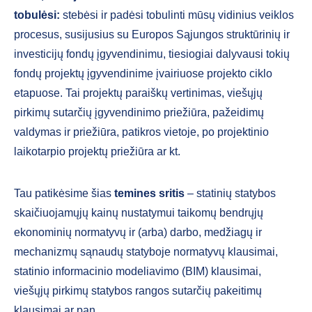
tobulėsi:
stebėsi ir padėsi tobulinti mūsų vidinius veiklos
procesus, susijusius su Europos Sąjungos struktūrinių ir
investicijų fondų įgyvendinimu, tiesiogiai dalyvausi tokių
fondų projektų įgyvendinime įvairiuose projekto ciklo
etapuose. Tai projektų paraiškų vertinimas, viešųjų
pirkimų sutarčių įgyvendinimo priežiūra, pažeidimų
valdymas ir priežiūra, patikros vietoje, po projektinio
laikotarpio projektų priežiūra ar kt.
Tau patikėsime šias
temines sritis
– statinių statybos
skaičiuojamųjų kainų nustatymui taikomų bendrųjų
ekonominių normatyvų ir (arba) darbo, medžiagų ir
mechanizmų sąnaudų statyboje normatyvų klausimai,
statinio informacinio modeliavimo (BIM) klausimai,
viešųjų pirkimų statybos rangos sutarčių pakeitimų
klausimai ar pan.