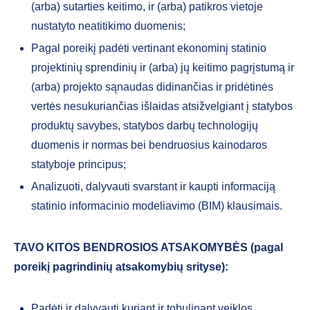
(arba) sutarties keitimo, ir (arba) patikros vietoje
nustatyto neatitikimo duomenis;
Pagal poreikį padėti vertinant ekonominį statinio
projektinių sprendinių ir (arba) jų keitimo pagrįstumą ir
(arba) projekto sąnaudas didinančias ir pridėtinės
vertės nesukuriančias išlaidas atsižvelgiant į statybos
produktų savybes, statybos darbų technologijų
duomenis ir normas bei bendruosius kainodaros
statyboje principus;
Analizuoti, dalyvauti svarstant ir kaupti informaciją
statinio informacinio modeliavimo (BIM) klausimais.
TAVO KITOS BENDROSIOS ATSAKOMYBĖS (pagal
poreikį
pagrindinių atsakomybių srityse):
Padėti ir dalyvauti kuriant ir tobulinant veiklos