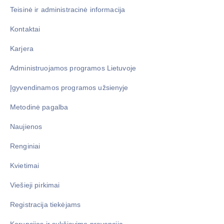
Teisinė ir administracinė informacija
Kontaktai
Karjera
Administruojamos programos Lietuvoje
Įgyvendinamos programos užsienyje
Metodinė pagalba
Naujienos
Renginiai
Kvietimai
Viešieji pirkimai
Registracija tiekėjams
Korupcijos ir sukčiavimo prevencija