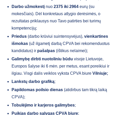
Darbo užmokestį
nuo
2375 iki 2964
eurų (su
mokesčiais). Dėl konkretaus atlygio derėsimės, o
rezultatas priklausys nuo Tavo patirties bei turimų
kompetencijų;
Priedus
(darbo krūviui suintensyvėjus),
vienkartines
išmokas
(už ilgametį darbą CPVA bei rekomenduotus
kandidatus) ir
pašalpas
(ištikus nelaimei);
Galimybę dirbti nuotoliniu būdu
visoje Lietuvoje,
Europos šalyse iki 6 mėn. per metus, esant poreikiui ir
ilgiau. Visgi dalis veiklos vyksta CPVA biure
Vilniuje;
Lankstų darbo grafiką
;
Papildomas poilsio dienas
(atidirbus tam tikrą laiką
CPVA);
Tobulėjimo ir karjeros galimybes
;
Puikias darbo sąlygas CPVA biure
;