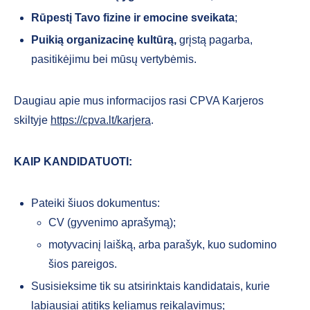
Rūpestį Tavo fizine ir emocine sveikata
;
Puikią organizacinę kultūrą,
grįstą pagarba,
pasitikėjimu bei mūsų vertybėmis.
Daugiau apie mus informacijos rasi CPVA Karjeros
skiltyje
https://cpva.lt/karjera
.
KAIP KANDIDATUOTI:
Pateiki šiuos dokumentus:
CV (gyvenimo aprašymą);
motyvacinį laišką, arba parašyk, kuo sudomino
šios pareigos.
Susisieksime tik su atsirinktais kandidatais, kurie
labiausiai atitiks keliamus reikalavimus;