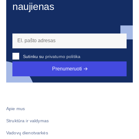
naujienas
Sutinku su
privatumo politika
Prenumeruoti
Apie mus
Struktūra ir valdymas
Vadovų dienotvarkės