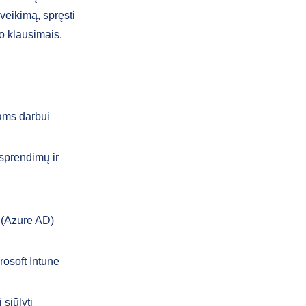
veikimą, spręsti
o klausimais.
jams darbui
 sprendimų ir
D (Azure AD)
rosoft Intune
 siūlyti