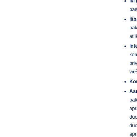
Iki
pas
Išb
pak
atl
Int
kom
pri
vie
Ko
As
pat
apr
duo
duo
ap