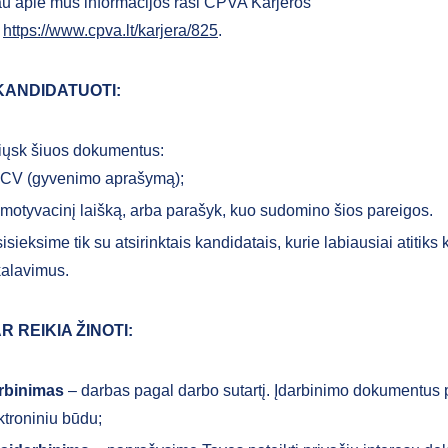
u apie mus informacijos rasi CPVA Karjeros
e
https://www.cpva.lt/karjera/825
.
KANDIDATUOTI:
iųsk šiuos dokumentus:
CV (gyvenimo aprašymą);
motyvacinį laišką, arba parašyk, kuo sudomino šios pareigos.
isieksime tik su atsirinktais kandidatais, kurie labiausiai atitiks
kalavimus.
R REIKIA ŽINOTI:
rbinimas
– darbas pagal darbo sutartį. Įdarbinimo dokumentus
ktroniniu būdu;