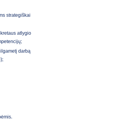
ims strategiškai
kretaus atlygio
mpetencijų;
 ilgametį darbą
);
bėmis.