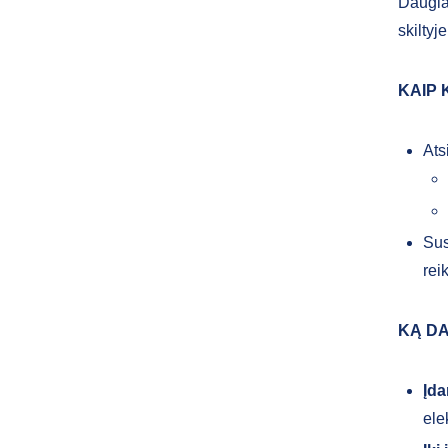
Daugia
skiltyj
KAIP 
Ats
Sus
rei
KĄ DA
Įda
ele