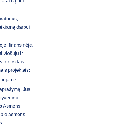
laraciją bei
ratorius,
eikiamą darbui
je, finansinėje,
i viešųjų ir
s projektais,
ais projektais;
tuojame;
 aprašymą, Jūs
 gyvenimo
tis Asmens
 apie asmens
s