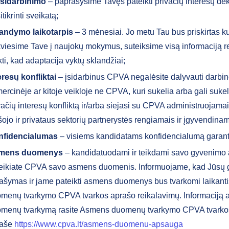
 įsidarbinimo
– paprašysime Tavęs pateikti privačių interesų dek
itikrinti sveikatą;
andymo laikotarpis
– 3 mėnesiai. Jo metu Tau bus priskirtas ku
viesime Tave į naujokų mokymus, suteiksime visą informaciją r
ikti, kad adaptacija vyktų sklandžiai;
eresų konfliktai
– įsidarbinus CPVA negalėsite dalyvauti darbinė
ercinėje ar kitoje veikloje ne CPVA, kuri sukelia arba gali sukelt
vačių interesų konfliktą ir/arba siejasi su CPVA administruojamai
šojo ir privataus sektorių partnerystės rengiamais ir įgyvendinam
nfidencialumas
– visiems kandidatams konfidencialumą garan
mens duomenys
– kandidatuodami ir teikdami savo gyvenimo
eikiate CPVA savo asmens duomenis. Informuojame, kad Jūsų
ašymas ir jame pateikti asmens duomenys bus tvarkomi laikan
menų tvarkymo CPVA tvarkos aprašo reikalavimų. Informaciją
menų tvarkymą rasite Asmens duomenų tvarkymo CPVA tvarko
raše
https://www.cpva.lt/asmens-duomenu-apsauga