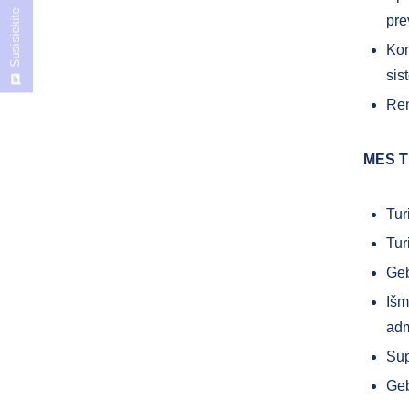
Susisiekite
pre
Kon
sis
Ren
MES T
Tur
Tur
Geb
Išm
adm
Sup
Geb