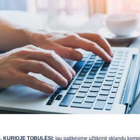
S, KURIOJE TOBULĖSI:
tau patikėsime užtikrinti sklandų komp