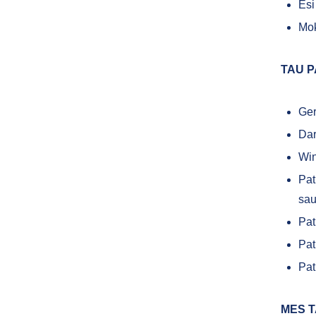
Esi
Mok
TAU P
Ger
Dar
Win
Pat
sau
Pat
Pat
Pat
MES T