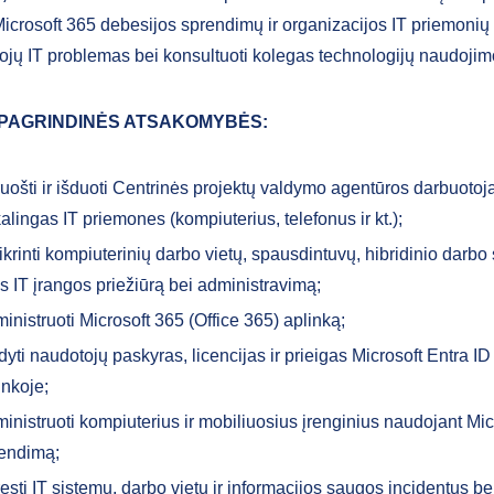
Microsoft 365 debesijos sprendimų ir organizacijos IT priemonių 
ojų IT problemas bei konsultuoti kolegas technologijų naudojim
 PAGRINDINĖS ATSAKOMYBĖS:
uošti ir išduoti Centrinės projektų valdymo agentūros darbuoto
kalingas IT priemones (kompiuterius, telefonus ir kt.);
ikrinti kompiuterinių darbo vietų, spausdintuvų, hibridinio darbo
os IT įrangos priežiūrą bei administravimą;
inistruoti Microsoft 365 (Office 365) aplinką;
dyti naudotojų paskyras, licencijas ir prieigas Microsoft Entra I
inkoje;
inistruoti kompiuterius ir mobiliuosius įrenginius naudojant Mic
endimą;
ęsti IT sistemų, darbo vietų ir informacijos saugos incidentus bei