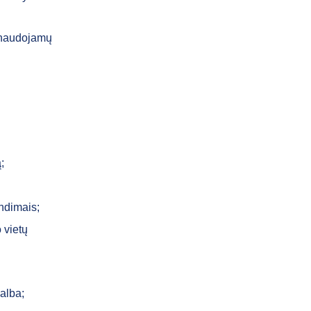
e naudojamų
;
endimais;
 vietų
kalba;