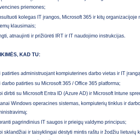
vencines priemones;
sultuoti kolegas IT įrangos, Microsoft 365 ir kitų organizacijoj
temų klausimais;
gti, atnaujinti ir prižiūrėti IRT ir IT naudojimo instrukcijas.
IKIMĖS, KAD TU:
i patirties administruojant kompiuterines darbo vietas ir IT įrangą
i darbo patirties su Microsoft 365 / Office 365 platforma;
i dirbti su Microsoft Entra ID (Azure AD) ir Microsoft Intune spr
anai Windows operacines sistemas, kompiuterių tinklus ir darbo
inistravimą;
ranti pagrindinius IT saugos ir prieigų valdymo principus;
i sklandžiai ir taisyklingai dėstyti mintis raštu ir žodžiu lietuvių 