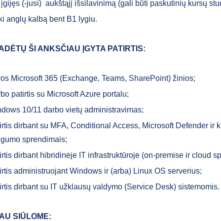
 įgijęs (-jusi) aukštąjį išsilavinimą (gali būti paskutinių kursų stu
i anglų kalbą bent B1 lygiu.
ADĖTŲ ŠI ANKSČIAU ĮGYTA PATIRTIS:
os Microsoft 365 (Exchange, Teams, SharePoint) žinios;
bo patirtis su Microsoft Azure portalu;
dows 10/11 darbo vietų administravimas;
irtis dirbant su MFA, Conditional Access, Microsoft Defender ir k
gumo sprendimais;
irtis dirbant hibridinėje IT infrastruktūroje (on-premise ir cloud s
irtis administruojant Windows ir (arba) Linux OS serverius;
irtis dirbant su IT užklausų valdymo (Service Desk) sistemomis.
AU SIŪLOME: