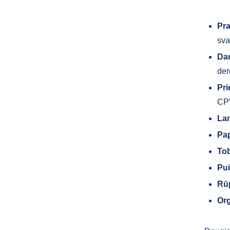
Pr
sva
Da
der
Pr
CPV
Lan
Pap
Tob
Pui
Rūp
Org