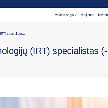
Veiklos sritys
Naujienos
Kvieti
Informacinių ir ryšių technologijų (IRT) specialistas (-ė) I Technologijų skyrius
nologijų (IRT) specialistas (-