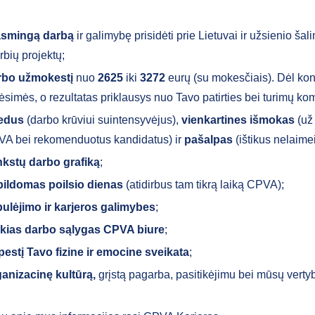
asmingą darbą
ir galimybę prisidėti prie Lietuvai ir užsienio šal
rbių projektų;
rbo užmokestį
nuo
2625
iki
3272
eurų (su mokesčiais). Dėl kon
ėsimės, o rezultatas priklausys nuo Tavo patirties bei turimų ko
iedus
(darbo krūviui suintensyvėjus),
vienkartines išmokas
(už
A bei rekomenduotus kandidatus) ir
pašalpas
(ištikus nelaimei
kstų darbo grafiką
;
ildomas poilsio dienas
(atidirbus tam tikrą laiką CPVA);
ulėjimo ir karjeros galimybes
;
kias darbo sąlygas CPVA biure
;
estį Tavo fizine ir emocine sveikata
;
anizacinę kultūrą,
grįstą pagarba, pasitikėjimu bei mūsų verty