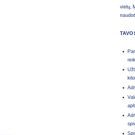
vietų, 
naudot
TAVO
Par
rei
Užt
kit
Adm
Val
apl
Adm
spr
Spr