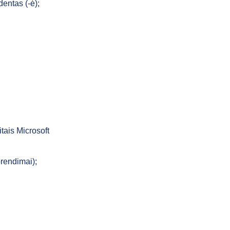
dentas (-ė);
itais Microsoft
prendimai);