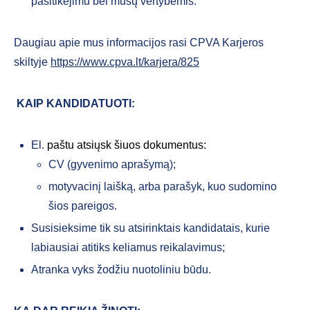
pasitikėjimu bei mūsų vertybėmis.
Daugiau apie mus informacijos rasi CPVA Karjeros
skiltyje
https://www.cpva.lt/karjera/825
KAIP KANDIDATUOTI:
El.
paštu
atsiųsk šiuos dokumentus:
CV (gyvenimo aprašymą);
motyvacinį laišką, arba parašyk, kuo sudomino
šios pareigos.
Susisieksime tik su atsirinktais kandidatais, kurie
labiausiai atitiks keliamus reikalavimus;
Atranka vyks žodžiu nuotoliniu būdu.