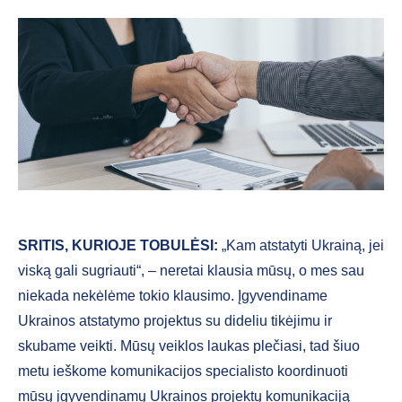
SRITIS, KURIOJE TOBULĖSI:
„Kam atstatyti Ukrainą, jei
viską gali sugriauti“, – neretai klausia mūsų, o mes sau
niekada nekėlėme tokio klausimo. Įgyvendiname
Ukrainos atstatymo projektus su dideliu tikėjimu ir
skubame veikti. Mūsų veiklos laukas plečiasi, tad šiuo
metu ieškome komunikacijos specialisto koordinuoti
mūsų įgyvendinamų Ukrainos projektų komunikaciją