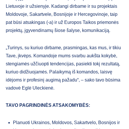
Lietuvoje ir užsienyje. Kadangi dirbame ir su projektais
Moldovoje, Sakartvele, Bosnijoje ir Hercegovinoje, taip
pat būsi atsakingas (-a) ir už Europos Taikos priemonės
projektų, įgyvendinamų šiose šalyse, komunikaciją.
„Turinys, su kuriuo dirbame, prasmingas, kas mus, ir tikiu
Tave, įkvėps. Komandoje mums svarbu aukšta kokybė,
stengiamės užčiuopti tendencijas, pasiekti tokį rezultatą,
kuriuo didžiuojamės. Palaikymą iš komandos, laisvę
idėjoms ir profesinį augimą pažadu“, – sako tavo būsima
vadovė Eglė Uleckienė.
TAVO PAGRINDINĖS ATSAKOMYBĖS:
Planuoti Ukrainos, Moldovos, Sakartvelo, Bosnijos ir