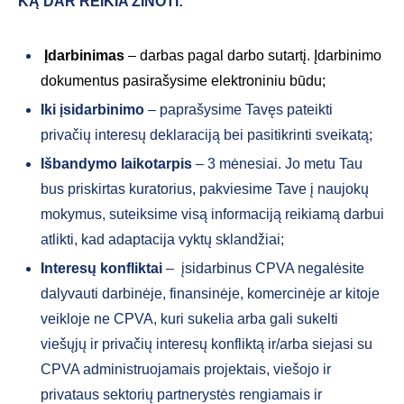
KĄ DAR REIKIA ŽINOTI:
Įdarbinimas
– darbas pagal darbo sutartį. Įdarbinimo
dokumentus pasirašysime elektroniniu būdu;
Iki įsidarbinimo
– paprašysime Tavęs pateikti
privačių interesų deklaraciją bei pasitikrinti sveikatą;
Išbandymo laikotarpis
– 3 mėnesiai. Jo metu Tau
bus priskirtas kuratorius, pakviesime Tave į naujokų
mokymus, suteiksime visą informaciją reikiamą darbui
atlikti, kad adaptacija vyktų sklandžiai;
Interesų konfliktai
– įsidarbinus CPVA negalėsite
dalyvauti darbinėje, finansinėje, komercinėje ar kitoje
veikloje ne CPVA, kuri sukelia arba gali sukelti
viešųjų ir privačių interesų konfliktą ir/arba siejasi su
CPVA administruojamais projektais, viešojo ir
privataus sektorių partnerystės rengiamais ir