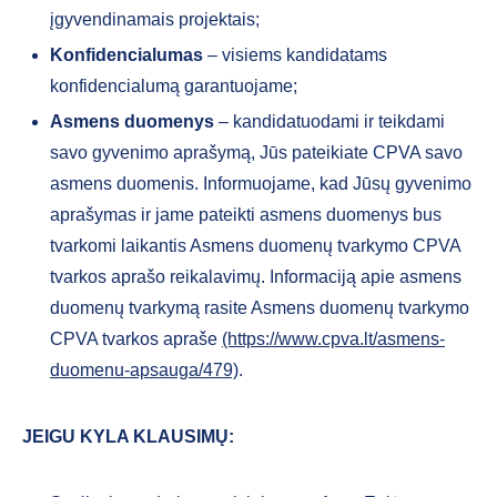
įgyvendinamais projektais;
Konfidencialumas
– visiems kandidatams
konfidencialumą garantuojame;
Asmens duomenys
– kandidatuodami ir teikdami
savo gyvenimo aprašymą, Jūs pateikiate CPVA savo
asmens duomenis. Informuojame, kad Jūsų gyvenimo
aprašymas ir jame pateikti asmens duomenys bus
tvarkomi laikantis Asmens duomenų tvarkymo CPVA
tvarkos aprašo reikalavimų. Informaciją apie asmens
duomenų tvarkymą rasite Asmens duomenų tvarkymo
CPVA tvarkos apraše
(https://www.cpva.lt/asmens-
duomenu-apsauga/479)
.
JEIGU KYLA KLAUSIMŲ: