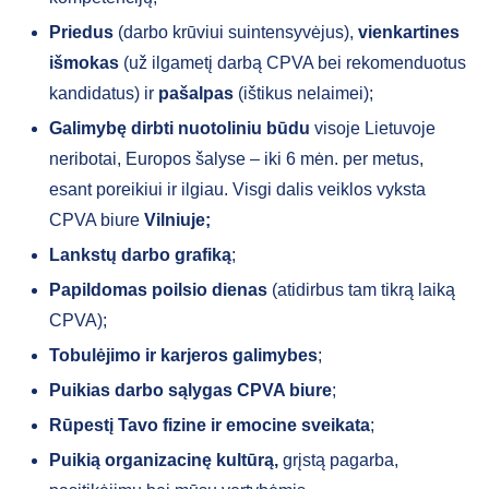
Priedus
(darbo krūviui suintensyvėjus),
vienkartines
išmokas
(už ilgametį darbą CPVA bei rekomenduotus
kandidatus) ir
pašalpas
(ištikus nelaimei);
Galimybę dirbti nuotoliniu būdu
visoje Lietuvoje
neribotai, Europos šalyse – iki 6 mėn. per metus,
esant poreikiui ir ilgiau. Visgi dalis veiklos vyksta
CPVA biure
Vilniuje;
Lankstų darbo grafiką
;
Papildomas poilsio dienas
(atidirbus tam tikrą laiką
CPVA);
Tobulėjimo ir karjeros galimybes
;
Puikias darbo sąlygas CPVA biure
;
Rūpestį Tavo fizine ir emocine sveikata
;
Puikią organizacinę kultūrą,
grįstą pagarba,