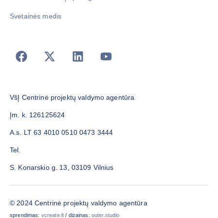
Svetainės medis
VšĮ Centrinė projektų valdymo agentūra
Įm. k. 126125624
A.s. LT 63 4010 0510 0473 3444
Tel.
S. Konarskio g. 13, 03109 Vilnius
© 2024 Centrinė projektų valdymo agentūra
sprendimas:
vcreate.lt
/ dizainas:
outer.studio