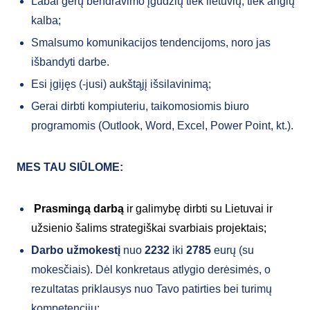
Labai gerų bendravimo įgūdžių tiek lietuvių, tiek anglų
kalba;
Smalsumo komunikacijos tendencijoms, noro jas
išbandyti darbe.
Esi įgijęs (-jusi) aukštąjį išsilavinimą;
Gerai dirbti kompiuteriu, taikomosiomis biuro
programomis (Outlook, Word, Excel, Power Point, kt.).
MES TAU SIŪLOME:
Prasmingą darbą
ir galimybę dirbti su Lietuvai ir
užsienio šalims strategiškai svarbiais projektais;
Darbo užmokestį
nuo
2232
iki
2785
eurų (su
mokesčiais). Dėl konkretaus atlygio derėsimės, o
rezultatas priklausys nuo Tavo patirties bei turimų
kompetencijų;