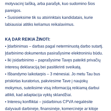
motyvacinį laišką, arba parašyk, kuo sudomino šios
pareigos.
• Susisieksime tik su atsirinktais kandidatais, kurie
labiausiai atitiks keliamus reikalavimus.
KĄ DAR REIKIA ŽINOTI:
• Įdarbinimas – darbas pagal neterminuotą darbo sutartį.
Įdarbinimo dokumentus pasirašysime elektroniniu būdu.
• Iki įsidarbinimo – paprašysime Tavęs pateikti privačių
interesų deklaraciją bei pasitikrinti sveikatą.
• Išbandymo laikotarpis – 3 mėnesiai. Jo metu Tau bus
priskirtas kuratorius, pakviesime Tave į naujokų
mokymus, suteiksime visą informaciją reikiamą darbui
atlikti, kad adaptacija vyktų sklandžiai.
• Interesų konfliktai – įsidarbinus CPVA negalėsite
dalyvauti darbinėje, finansinėje, komercinėje ar kitoje