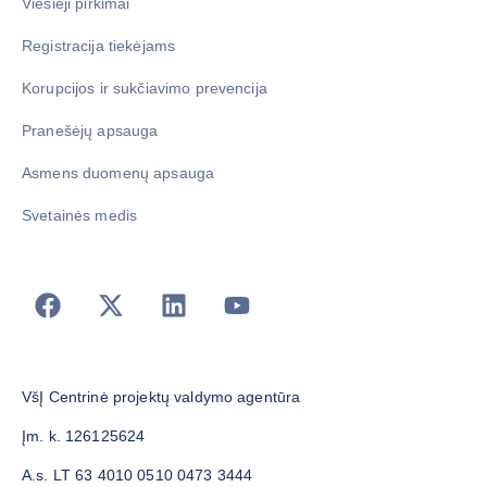
Viešieji pirkimai
Registracija tiekėjams
Korupcijos ir sukčiavimo prevencija
Pranešėjų apsauga
Asmens duomenų apsauga
Svetainės medis
VšĮ Centrinė projektų valdymo agentūra
Įm. k. 126125624
A.s. LT 63 4010 0510 0473 3444