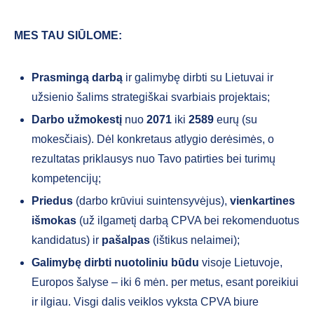
MES TAU SIŪLOME:
Prasmingą darbą
ir galimybę dirbti su Lietuvai ir
užsienio šalims strategiškai svarbiais projektais;
Darbo užmokestį
nuo
2071
iki
2589
eurų (su
mokesčiais). Dėl konkretaus atlygio derėsimės, o
rezultatas priklausys nuo Tavo patirties bei turimų
kompetencijų;
Priedus
(darbo krūviui suintensyvėjus),
vienkartines
išmokas
(už ilgametį darbą CPVA bei rekomenduotus
kandidatus) ir
pašalpas
(ištikus nelaimei);
Galimybę dirbti nuotoliniu būdu
visoje Lietuvoje,
Europos šalyse – iki 6 mėn. per metus, esant poreikiui
ir ilgiau. Visgi dalis veiklos vyksta CPVA biure