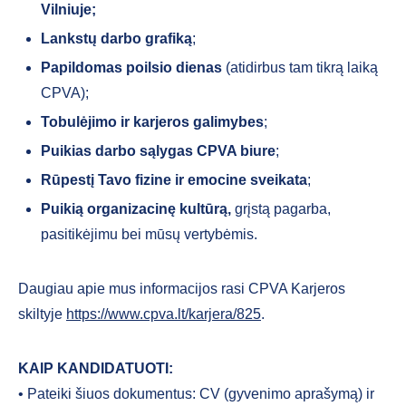
Vilniuje;
Lankstų darbo grafiką
;
Papildomas poilsio dienas
(atidirbus tam tikrą laiką
CPVA);
Tobulėjimo ir karjeros galimybes
;
Puikias darbo sąlygas CPVA biure
;
Rūpestį Tavo fizine ir emocine sveikata
;
Puikią organizacinę kultūrą,
grįstą pagarba,
pasitikėjimu bei mūsų vertybėmis.
Daugiau apie mus informacijos rasi CPVA Karjeros
skiltyje
https://www.cpva.lt/karjera/825
.
KAIP KANDIDATUOTI:
• Pateiki šiuos dokumentus: CV (gyvenimo aprašymą) ir