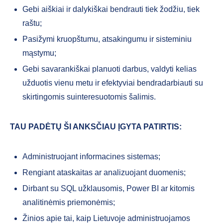
Gebi aiškiai ir dalykiškai bendrauti tiek žodžiu, tiek
raštu;
Pasižymi kruopštumu, atsakingumu ir sisteminiu
mąstymu;
Gebi savarankiškai planuoti darbus, valdyti kelias
užduotis vienu metu ir efektyviai bendradarbiauti su
skirtingomis suinteresuotomis šalimis.
TAU PADĖTŲ ŠI ANKSČIAU ĮGYTA PATIRTIS:
Administruojant informacines sistemas;
Rengiant ataskaitas ar analizuojant duomenis;
Dirbant su SQL užklausomis, Power BI ar kitomis
analitinėmis priemonėmis;
Žinios apie tai, kaip Lietuvoje administruojamos