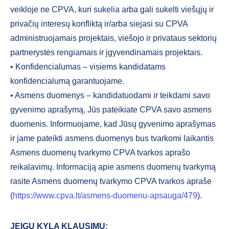
veikloje ne CPVA, kuri sukelia arba gali sukelti viešųjų ir
privačių interesų konfliktą ir/arba siejasi su CPVA
administruojamais projektais, viešojo ir privataus sektorių
partnerystės rengiamais ir įgyvendinamais projektais.
• Konfidencialumas – visiems kandidatams
konfidencialumą garantuojame.
• Asmens duomenys – kandidatuodami ir teikdami savo
gyvenimo aprašymą, Jūs pateikiate CPVA savo asmens
duomenis. Informuojame, kad Jūsų gyvenimo aprašymas
ir jame pateikti asmens duomenys bus tvarkomi laikantis
Asmens duomenų tvarkymo CPVA tvarkos aprašo
reikalavimų. Informaciją apie asmens duomenų tvarkymą
rasite Asmens duomenų tvarkymo CPVA tvarkos apraše
(
https://www.cpva.lt/asmens-duomenu-apsauga/479
).
JEIGU KYLA KLAUSIMŲ: