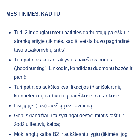
MES TIKIMĖS, KAD TU:
Turi 2 ir daugiau metų patirties darbuotojų paieškų ir
atrankų srityje (tikimės, kad ši veikla buvo pagrindinė
tavo atsakomybių sritis);
Turi patirties taikant aktyvius paieškos būdus
(„headhunting”, LinkedIn, kandidatų duomenų bazės ir
pan.);
Turi patirties aukštos kvalifikacijos ir/ ar išskirtinių
kompetencijų darbuotojų paieškose ir atrankose;
Esi įgijęs (-usi) aukštąjį išsilavinimą;
Gebi sklandžiai ir taisyklingai dėstyti mintis raštu ir
žodžiu lietuvių kalba;
Moki anglų kalbą B2 ir aukštesniu lygiu (tikimės, jog