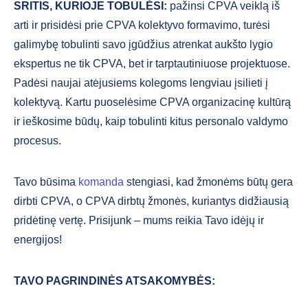
SRITIS, KURIOJE TOBULĖSI:
pažinsi CPVA veiklą iš
arti ir prisidėsi prie CPVA kolektyvo formavimo, turėsi
galimybę tobulinti savo įgūdžius atrenkat aukšto lygio
ekspertus ne tik CPVA, bet ir tarptautiniuose projektuose.
Padėsi naujai atėjusiems kolegoms lengviau įsilieti į
kolektyvą. Kartu puoselėsime CPVA organizacinę kultūrą
ir ieškosime būdų, kaip tobulinti kitus personalo valdymo
procesus.
Tavo būsima
komanda
stengiasi, kad žmonėms būtų gera
dirbti CPVA, o CPVA dirbtų žmonės, kuriantys didžiausią
pridėtinę vertę. Prisijunk – mums reikia Tavo idėjų ir
energijos!
TAVO PAGRINDINĖS ATSAKOMYBĖS: