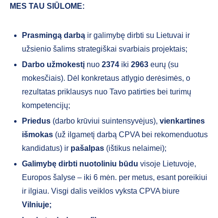
MES TAU SIŪLOME:
Prasmingą darbą
ir galimybę dirbti su Lietuvai ir
užsienio šalims strategiškai svarbiais projektais;
Darbo užmokestį
nuo
2374
iki
2963
eurų (su
mokesčiais). Dėl konkretaus atlygio derėsimės, o
rezultatas priklausys nuo Tavo patirties bei turimų
kompetencijų;
Priedus
(darbo krūviui suintensyvėjus),
vienkartines
išmokas
(už ilgametį darbą CPVA bei rekomenduotus
kandidatus) ir
pašalpas
(ištikus nelaimei);
Galimybę dirbti nuotoliniu būdu
visoje Lietuvoje,
Europos šalyse – iki 6 mėn. per metus, esant poreikiui
ir ilgiau. Visgi dalis veiklos vyksta CPVA biure
Vilniuje;