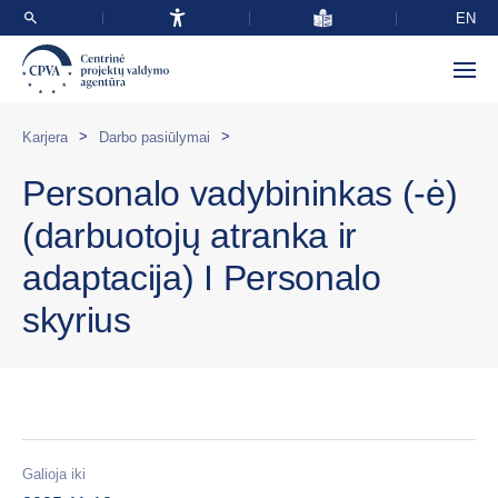
EN
>
>
Karjera
Darbo pasiūlymai
Personalo vadybininkas (-ė)
(darbuotojų atranka ir
adaptacija) I Personalo
skyrius
Galioja iki