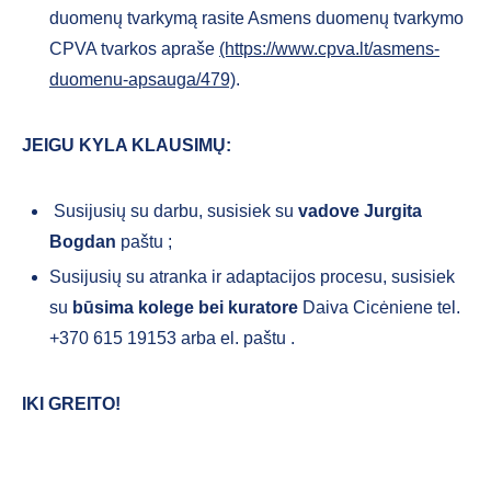
duomenų tvarkymą rasite Asmens duomenų tvarkymo
CPVA tvarkos apraše
(https://www.cpva.lt/asmens-
duomenu-apsauga/479)
.
JEIGU KYLA KLAUSIMŲ:
Susijusių su darbu, susisiek su
vadove
Jurgita
Bogdan
paštu
;
Susijusių su atranka ir adaptacijos procesu, susisiek
su
būsima kolege bei kuratore
Daiva Cicėniene tel.
+370 615 19153 arba el. paštu
.
IKI GREITO!