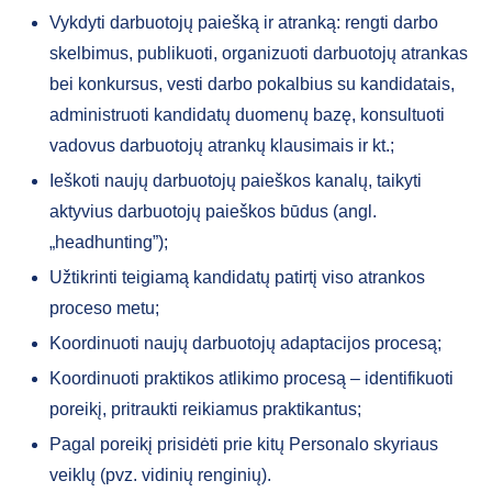
Vykdyti darbuotojų paiešką ir atranką: rengti darbo
skelbimus, publikuoti, organizuoti darbuotojų atrankas
bei konkursus, vesti darbo pokalbius su kandidatais,
administruoti kandidatų duomenų bazę, konsultuoti
vadovus darbuotojų atrankų klausimais ir kt.;
Ieškoti naujų darbuotojų paieškos kanalų, taikyti
aktyvius darbuotojų paieškos būdus (angl.
„headhunting”);
Užtikrinti teigiamą kandidatų patirtį viso atrankos
proceso metu;
Koordinuoti naujų darbuotojų adaptacijos procesą;
Koordinuoti praktikos atlikimo procesą – identifikuoti
poreikį, pritraukti reikiamus praktikantus;
Pagal poreikį prisidėti prie kitų Personalo skyriaus
veiklų (pvz. vidinių renginių).