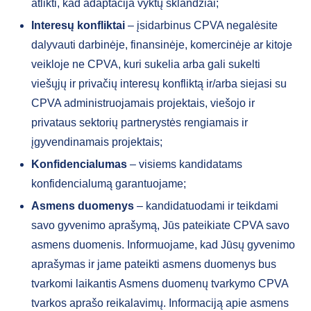
atlikti, kad adaptacija vyktų sklandžiai;
Interesų konfliktai
– įsidarbinus CPVA negalėsite
dalyvauti darbinėje, finansinėje, komercinėje ar kitoje
veikloje ne CPVA, kuri sukelia arba gali sukelti
viešųjų ir privačių interesų konfliktą ir/arba siejasi su
CPVA administruojamais projektais, viešojo ir
privataus sektorių partnerystės rengiamais ir
įgyvendinamais projektais;
Konfidencialumas
– visiems kandidatams
konfidencialumą garantuojame;
Asmens duomenys
– kandidatuodami ir teikdami
savo gyvenimo aprašymą, Jūs pateikiate CPVA savo
asmens duomenis. Informuojame, kad Jūsų gyvenimo
aprašymas ir jame pateikti asmens duomenys bus
tvarkomi laikantis Asmens duomenų tvarkymo CPVA
tvarkos aprašo reikalavimų. Informaciją apie asmens