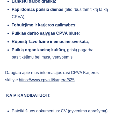
Lankstų darbo grafiką
;
Papildomas poilsio dienas
(atidirbus tam tikrą laiką
CPVA);
Tobulėjimo ir karjeros galimybes
;
Puikias darbo sąlygas CPVA biure
;
Rūpestį Tavo fizine ir emocine sveikata
;
Puikią organizacinę kultūrą,
grįstą pagarba,
pasitikėjimu bei mūsų vertybėmis.
Daugiau apie mus informacijos rasi CPVA Karjeros
skiltyje
https://www.cpva.lt/karjera/825
.
KAIP KANDIDATUOTI:
Pateiki šiuos dokumentus: CV (gyvenimo aprašymą)