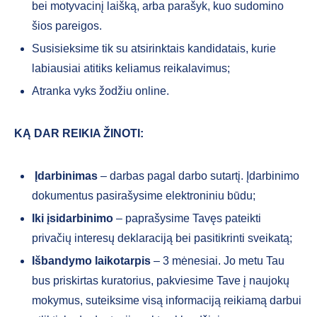
bei motyvacinį laišką, arba parašyk, kuo sudomino
šios pareigos.
Susisieksime tik su atsirinktais kandidatais, kurie
labiausiai atitiks keliamus reikalavimus;
Atranka vyks žodžiu online.
KĄ DAR REIKIA ŽINOTI:
Įdarbinimas
– darbas pagal darbo sutartį. Įdarbinimo
dokumentus pasirašysime elektroniniu būdu;
Iki įsidarbinimo
– paprašysime Tavęs pateikti
privačių interesų deklaraciją bei pasitikrinti sveikatą;
Išbandymo laikotarpis
– 3 mėnesiai. Jo metu Tau
bus priskirtas kuratorius, pakviesime Tave į naujokų
mokymus, suteiksime visą informaciją reikiamą darbui