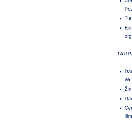
Geb
Pow
Tur
Esi
org
TAU P
Dar
Web
Žin
Dar
Ger
iš