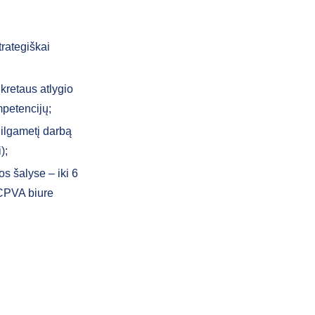
trategiškai
kretaus atlygio
mpetencijų;
 ilgametį darbą
);
os šalyse – iki 6
a CPVA biure