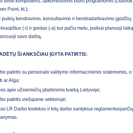
i dirbti kompiuteriu, taikomosiomis biuro programomis (Outlook
er Point, kt.);
i puikių bendravimo, konsultavimo ir bendradarbiavimo įgūdžių;
 kruopštus (-i) ir greitas (-a) tuo pačiu metu, puikiai planuoji laik
anizuoji savo darbą.
ADĖTŲ ŠI ANKSČIAU ĮGYTA PATIRTIS:
bo patirtis su personalo valdymo informacinėmis sistemomis, o 
 ar Alga;
ios apie užsieniečių įdarbinimo tvarką Lietuvoje;
bo patirtis viešajame sektoriuje;
as LR Darbo kodekso ir kitų darbo santykius reglamentuojančių
manymas.