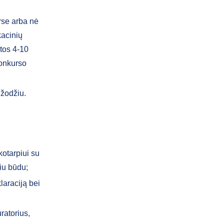
rse arba nė
kacinių
etos 4-10
konkurso
 žodžiu.
kotarpiui su
iu būdu;
laraciją bei
ratorius,