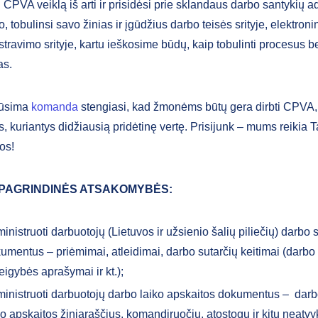
 CPVA veiklą iš arti ir prisidėsi prie sklandaus darbo santykių 
, tobulinsi savo žinias ir įgūdžius darbo teisės srityje, elektro
travimo srityje, kartu ieškosime būdų, kaip tobulinti procesus b
as.
būsima
komanda
stengiasi, kad žmonėms būtų gera dirbti CPVA,
 kuriantys didžiausią pridėtinę vertę. Prisijunk – mums reikia Ta
os!
 PAGRINDINĖS ATSAKOMYBĖS:
inistruoti darbuotojų (Lietuvos ir užsienio šalių piliečių) darbo 
umentus – priėmimai, atleidimai, darbo sutarčių keitimai (darbo 
eigybės aprašymai ir kt.);
inistruoti darbuotojų darbo laiko apskaitos dokumentus – darb
ko apskaitos žiniaraščius, komandiruočių, atostogų ir kitų neatv