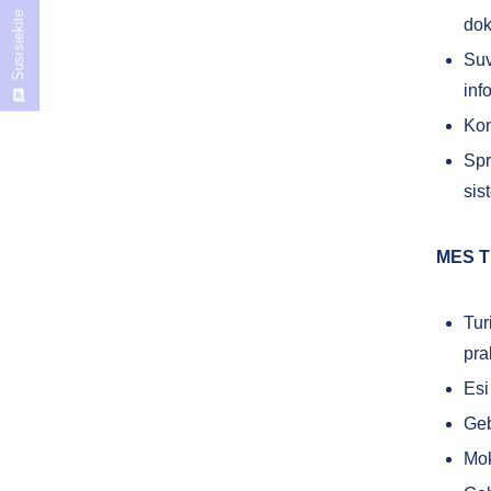
Susisiekite
dok
Suv
inf
Kon
Spr
sis
MES T
Tur
pra
Esi
Geb
Mok