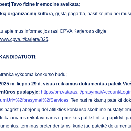
estį Tavo fizine ir emocine sveikata
;
kią organizacinę kultūrą,
grįstą pagarba, pasitikėjimu bei mūs
u apie mus informacijos rasi CPVA Karjeros skiltyje
/www.cpva.lt/karjera/825
.
 KANDIDATUOTI:
atranka vykdoma konkurso būdu;
2025 m. liepos 29 d.
visus reikiamus dokumentus pateik Vi
ntūros puslapyje:
https://pm.vataras.lt/prasymai/Account/Logi
urnUrl=%2fprasymai%2fServices
Ten rasi reikiamų pateikti do
us pagrįstų abejonių dėl atitikties konkurso skelbime nustatytie
lifikaciniams reikalavimams ir prireikus patikslinti ar papildyti pa
umentus, terminas pretendentams, kurie jau pateikė dokumentus