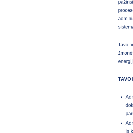
pažinsi
proceso
adminis
sistem
Tavo 
žmonės,
energij
TAVO
Adm
dok
par
Adm
lai