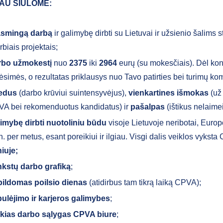
AU SIŪLOME:
asmingą darbą
ir galimybę dirbti su Lietuvai ir užsienio šalims s
rbiais projektais;
rbo užmokestį
nuo
2375
iki
2964
eurų (su mokesčiais). Dėl kon
ėsimės, o rezultatas priklausys nuo Tavo patirties bei turimų ko
iedus
(darbo krūviui suintensyvėjus),
vienkartines išmokas
(už
A bei rekomenduotus kandidatus) ir
pašalpas
(ištikus nelaimei
imybę dirbti nuotoliniu būdu
visoje Lietuvoje neribotai, Europ
. per metus, esant poreikiui ir ilgiau. Visgi dalis veiklos vykst
niuje;
kstų darbo grafiką
;
ildomas poilsio dienas
(atidirbus tam tikrą laiką CPVA);
ulėjimo ir karjeros galimybes
;
kias darbo sąlygas CPVA biure
;