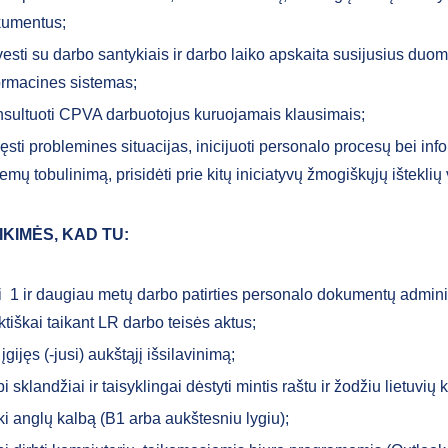
umentus;
esti su darbo santykiais ir darbo laiko apskaita susijusius duom
ormacines sistemas;
sultuoti CPVA darbuotojus kuruojamais klausimais;
ęsti problemines situacijas, inicijuoti personalo procesų bei inf
temų tobulinimą, prisidėti prie kitų iniciatyvų žmogiškųjų išteklių
IKIMĖS, KAD TU:
i 1 ir daugiau metų darbo patirties personalo dokumentų adminis
ktiškai taikant LR darbo teisės aktus;
 įgijęs (-jusi) aukštąjį išsilavinimą;
i sklandžiai ir taisyklingai dėstyti mintis raštu ir žodžiu lietuvių 
i anglų kalbą (B1 arba aukštesniu lygiu);