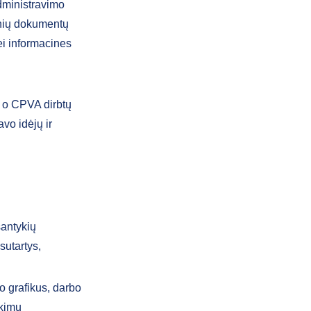
administravimo
ninių dokumentų
ei informacines
 o CPVA dirbtų
vo idėjų ir
santykių
sutartys,
o grafikus, darbo
ykimų