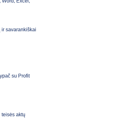
, Word, Excel,
ą ir savarankiškai
ypač su Profit
 teisės aktų