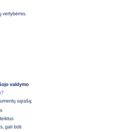
ų vertybėmis.
ešojo valdymo
n?
kumentų sąrašą;
ms
teiktus
, gali būti