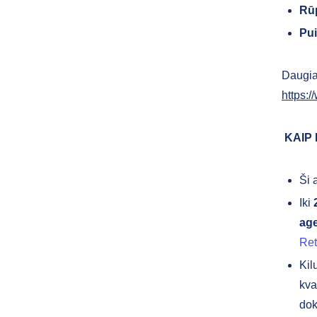
Rūp
Pui
Daugia
https:/
KAIP
Ši 
Iki
age
Ret
Kil
kva
dok