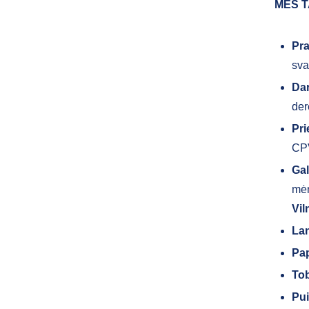
MES T
Pr
sva
Da
der
Pr
CPV
Gal
mėn
Vil
Lan
Pap
Tob
Pui