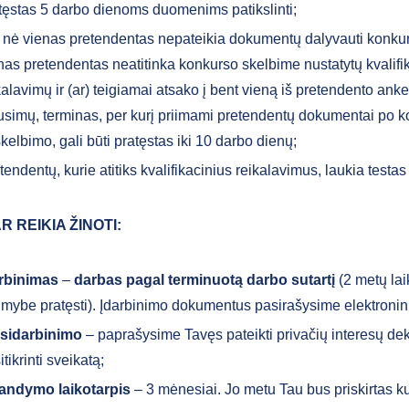
tęstas 5 darbo dienoms duomenims patikslinti;
 nė vienas pretendentas nepateikia dokumentų dalyvauti konku
nas pretendentas neatitinka konkurso skelbime nustatytų kvalifi
kalavimų ir (ar) teigiamai atsako į bent vieną iš pretendento ank
usimų, terminas, per kurį priimami pretendentų dokumentai po 
kelbimo, gali būti pratęstas iki 10 darbo dienų;
tendentų, kurie atitiks kvalifikacinius reikalavimus, laukia testas
R REIKIA ŽINOTI:
rbinimas
–
darbas pagal terminuotą darbo sutartį
(2 metų lai
imybe pratęsti). Įdarbinimo dokumentus pasirašysime elektronin
 įsidarbinimo
– paprašysime Tavęs pateikti privačių interesų dek
itikrinti sveikatą;
andymo laikotarpis
– 3 mėnesiai. Jo metu Tau bus priskirtas ku