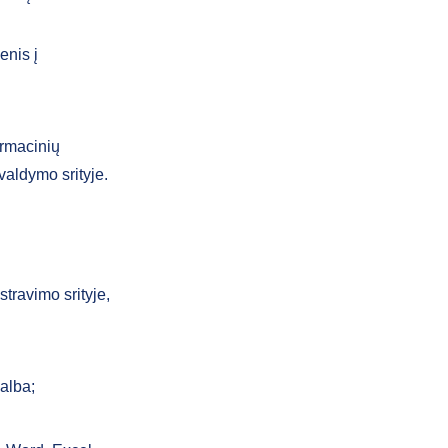
enis į
ormacinių
 valdymo srityje.
travimo srityje,
kalba;