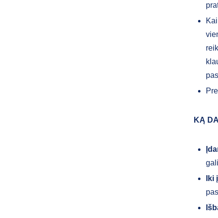
pra
Kai
vie
rei
kla
pas
Pre
KĄ DA
Įda
gal
Iki
pas
Išb