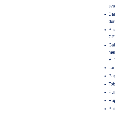
sva
Dar
der
Pri
CPV
Gal
mėn
Vil
Lan
Pap
Tob
Pui
Rūp
Pui