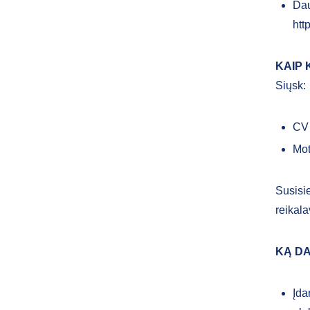
Dau
htt
KAIP 
Siųsk:
CV 
Mot
Susisie
reikal
KĄ DA
Įda