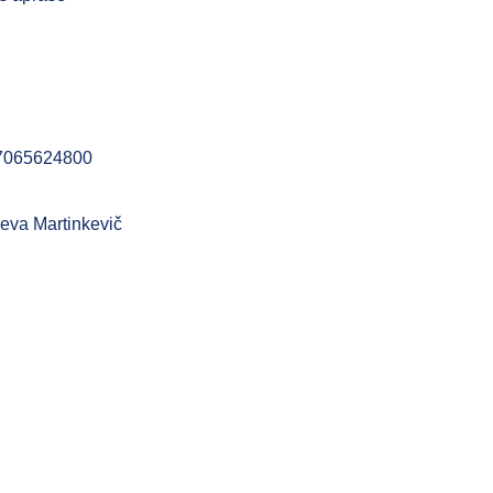
+37065624800
Ieva Martinkevič