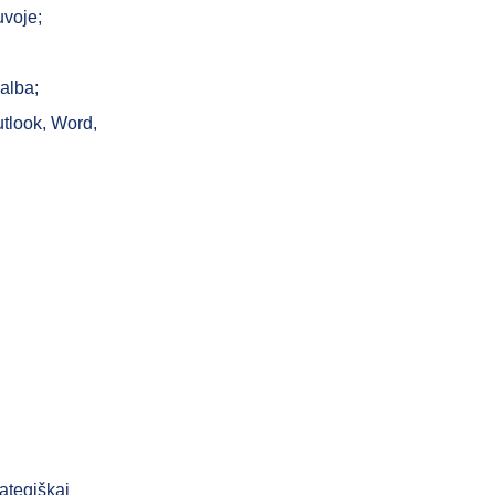
uvoje;
kalba;
utlook, Word,
rategiškai