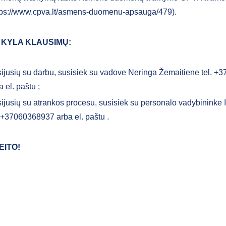
tps://www.cpva.lt/asmens-duomenu-apsauga/479).
 KYLA KLAUSIMŲ:
ijusių su darbu, susisiek su vadove Neringa Žemaitiene tel. 
a el. paštu
;
ijusių su atrankos procesu, susisiek su personalo vadybininke 
. +37060368937 arba el. paštu
.
EITO!