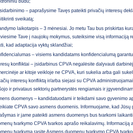
ktroniniu būdu;
 įsidarbinimo – paprašysime Tavęs pateikti privačių interesų dekl
itikrinti sveikatą;
andymo laikotarpis – 3 mėnesiai. Jo metu Tau bus priskirtas kura
viesime Tave į naujokų mokymus, suteiksime visą informaciją r
ikti, kad adaptacija vyktų sklandžiai;
fidencialumas – visiems kandidatams konfidencialumą garant
eresų konfliktai – įsidarbinus CPVA negalėsite dalyvauti darbinėj
ercinėje ar kitoje veikloje ne CPVA, kuri sukelia arba gali sukelt
vačių interesų konfliktą ir/arba siejasi su CPVA administruojamai
šojo ir privataus sektorių partnerystės rengiamais ir įgyvendinam
ens duomenys – kandidatuodami ir teikdami savo gyvenimo a
eikiate CPVA savo asmens duomenis. Informuojame, kad Jūsų
ašymas ir jame pateikti asmens duomenys bus tvarkomi laikan
menų tvarkymo CPVA tvarkos aprašo reikalavimų. Informaciją
menų tvarkymą rasite Asmens duomenų tvarkymo CPVA tvarko