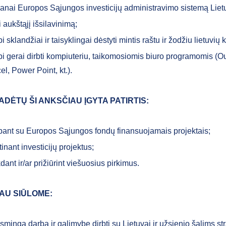
anai Europos Sąjungos investicijų administravimo sistemą Liet
i aukštąjį išsilavinimą;
i sklandžiai ir taisyklingai dėstyti mintis raštu ir žodžiu lietuvių 
i gerai dirbti kompiuteriu, taikomosiomis biuro programomis (O
el, Power Point, kt.).
ADĖTŲ ŠI ANKSČIAU ĮGYTA PATIRTIS:
bant su Europos Sąjungos fondų finansuojamais projektais;
tinant investicijų projektus;
dant ir/ar prižiūrint viešuosius pirkimus.
AU SIŪLOME:
smingą darbą ir galimybę dirbti su Lietuvai ir užsienio šalims st