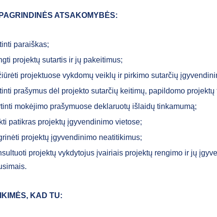
 PAGRINDINĖS ATSAKOMYBĖS:
tinti paraiškas;
gti projektų sutartis ir jų pakeitimus;
žiūrėti projektuose vykdomų veiklų ir pirkimo sutarčių įgyvendin
tinti prašymus dėl projekto sutarčių keitimų, papildomo projektų
rtinti mokėjimo prašymuose deklaruotų išlaidų tinkamumą;
ikti patikras projektų įgyvendinimo vietose;
rinėti projektų įgyvendinimo neatitikimus;
sultuoti projektų vykdytojus įvairiais projektų rengimo ir jų įgy
usimais.
IKIMĖS, KAD TU: