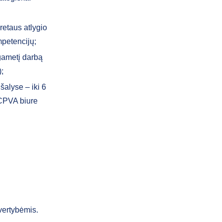
retaus atlygio
mpetencijų;
lgametį darbą
;
šalyse – iki 6
a CPVA biure
vertybėmis.