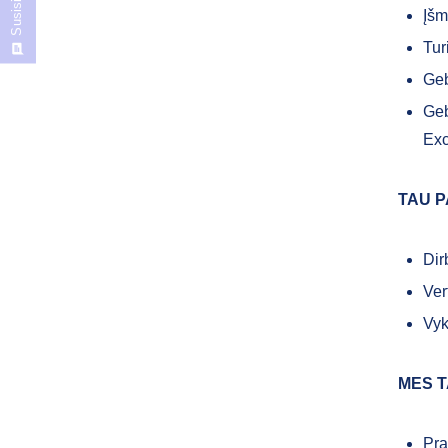
Susisiekite
Įšm
Tur
Geb
Geb
Exc
TAU P
Dir
Ver
Vyk
MES T
Pra