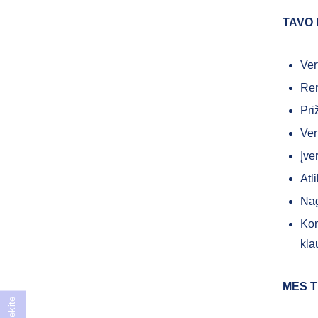
TAVO
Ver
Ren
Pri
Ver
Įve
Atl
Nag
Kon
kla
MES T