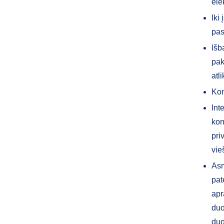
ele
Iki
pas
Išb
pak
atl
Kon
Int
kom
pri
vie
Asm
pat
apr
duo
duo