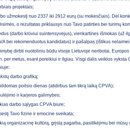
rbiais projektais;
bo užmokestį nuo 2337 iki 2912 eurų (su mokesčiais). Dėl konk
ėsimės, o rezultatas priklausys nuo Tavo patirties bei turimų ko
edus (darbo krūviui suintensyvėjus), vienkartines išmokas (už i
A bei rekomenduotus kandidatus) ir pašalpas (ištikus nelaimei)
imybę dirbti nuotoliniu būdu visoje Lietuvoje neribotai, Europos 
. per metus, esant poreikiui ir ilgiau. Visgi dalis veiklos vykst
niuje;
kstų darbo grafiką;
ildomas poilsio dienas (atidirbus tam tikrą laiką CPVA);
ulėjimo ir karjeros galimybes;
kias darbo sąlygas CPVA biure;
estį Tavo fizine ir emocine sveikata;
kią organizacinę kultūrą, grįstą pagarba, pasitikėjimu bei mūsų 