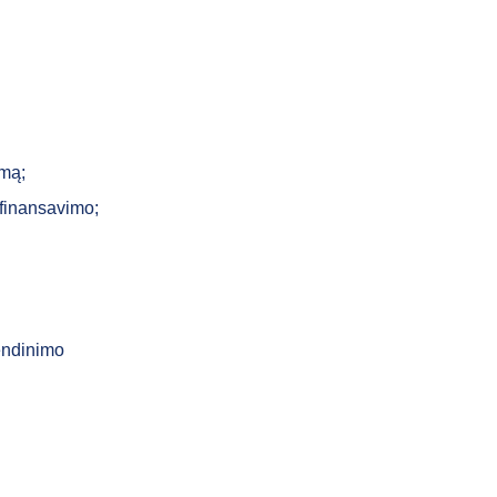
imą;
 finansavimo;
vendinimo