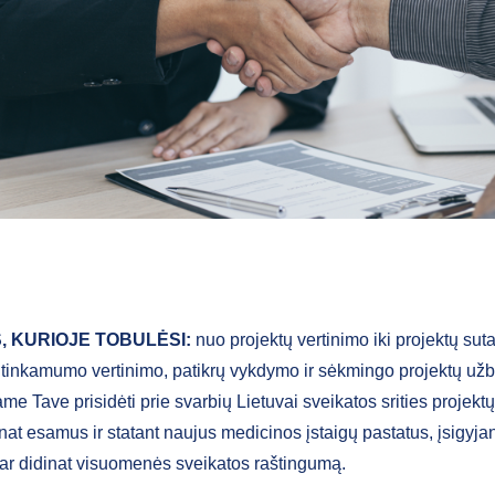
S, KURIOJE TOBULĖSI:
nuo projektų vertinimo iki projektų suta
ų tinkamumo vertinimo, patikrų vykdymo ir sėkmingo projektų už
me Tave prisidėti prie svarbių Lietuvai sveikatos srities projek
nat esamus ir statant naujus medicinos įstaigų pastatus, įsigyja
 ar didinat visuomenės sveikatos raštingumą.