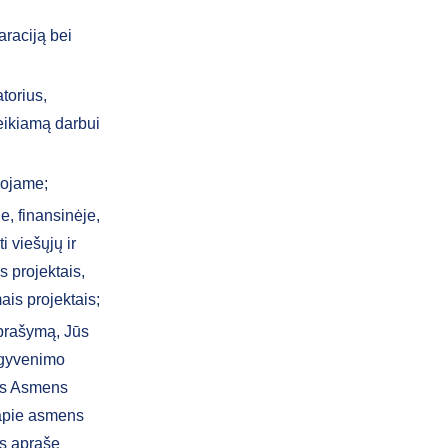
araciją bei
torius,
eikiamą darbui
uojame;
e, finansinėje,
i viešųjų ir
s projektais,
ais projektais;
prašymą, Jūs
 gyvenimo
tis Asmens
 apie asmens
s apraše