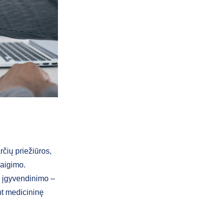
rčių priežiūros,
baigimo.
tų įgyvendinimo –
nt medicininę