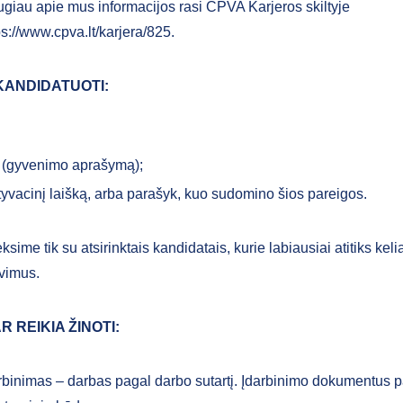
giau apie mus informacijos rasi CPVA Karjeros skiltyje
ps://www.cpva.lt/karjera/825.
KANDIDATUOTI:
(gyvenimo aprašymą);
yvacinį laišką, arba parašyk, kuo sudomino šios pareigos.
ksime tik su atsirinktais kandidatais, kurie labiausiai atitiks kel
avimus.
R REIKIA ŽINOTI:
rbinimas – darbas pagal darbo sutartį. Įdarbinimo dokumentus 