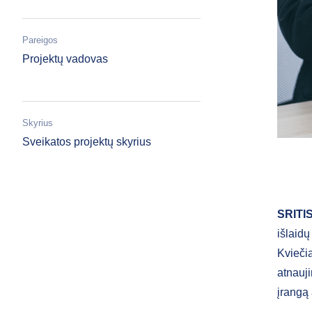
Pareigos
Projektų vadovas
Skyrius
Sveikatos projektų skyrius
SRITI
išlaid
Kviečia
atnauji
įrangą