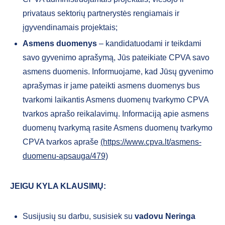
privataus sektorių partnerystės rengiamais ir
įgyvendinamais projektais;
Asmens duomenys
– kandidatuodami ir teikdami
savo gyvenimo aprašymą, Jūs pateikiate CPVA savo
asmens duomenis. Informuojame, kad Jūsų gyvenimo
aprašymas ir jame pateikti asmens duomenys bus
tvarkomi laikantis Asmens duomenų tvarkymo CPVA
tvarkos aprašo reikalavimų. Informaciją apie asmens
duomenų tvarkymą rasite Asmens duomenų tvarkymo
CPVA tvarkos apraše
(https://www.cpva.lt/asmens-
duomenu-apsauga/479)
JEIGU KYLA KLAUSIMŲ:
Susijusių su darbu, susisiek su
vadovu
Neringa