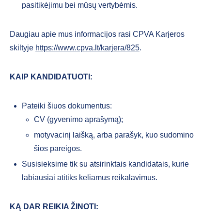
pasitikėjimu bei mūsų vertybėmis.
Daugiau apie mus informacijos rasi CPVA Karjeros
skiltyje
https://www.cpva.lt/karjera/825
.
KAIP KANDIDATUOTI:
Pateiki šiuos dokumentus:
CV (gyvenimo aprašymą);
motyvacinį laišką, arba parašyk, kuo sudomino
šios pareigos.
Susisieksime tik su atsirinktais kandidatais, kurie
labiausiai atitiks keliamus reikalavimus.
KĄ DAR REIKIA ŽINOTI: