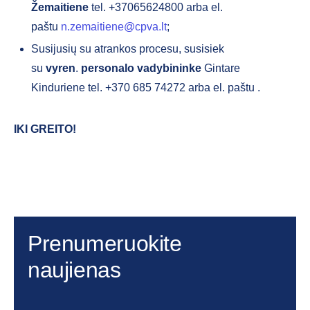
Žemaitiene
tel. +37065624800 arba el.
paštu
n.zemaitiene@cpva.lt
;
Susijusių su atrankos procesu, susisiek
su
vyren
.
personalo vadybininke
Gintare
Kinduriene tel. +370 685 74272 arba el. paštu
.
IKI GREITO
!
Prenumeruokite
naujienas