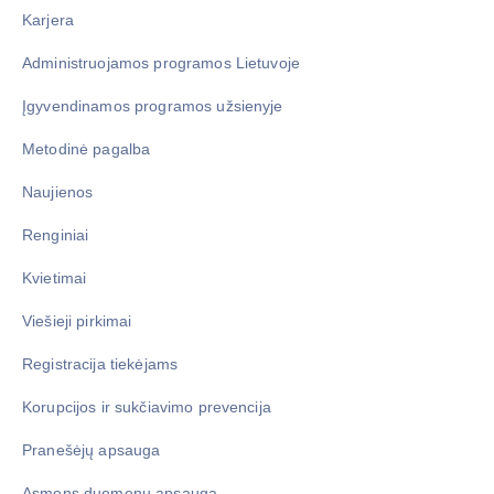
Karjera
Administruojamos programos Lietuvoje
Įgyvendinamos programos užsienyje
Metodinė pagalba
Naujienos
Renginiai
Kvietimai
Viešieji pirkimai
Registracija tiekėjams
Korupcijos ir sukčiavimo prevencija
Pranešėjų apsauga
Asmens duomenų apsauga