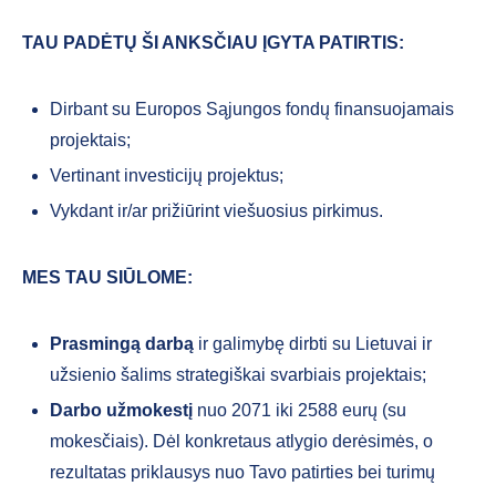
TAU PADĖTŲ ŠI ANKSČIAU ĮGYTA PATIRTIS:
Dirbant su Europos Sąjungos fondų finansuojamais
projektais;
Vertinant investicijų projektus;
Vykdant ir/ar prižiūrint viešuosius pirkimus.
MES TAU SIŪLOME:
Prasmingą darbą
ir galimybę dirbti su Lietuvai ir
užsienio šalims strategiškai svarbiais projektais;
Darbo užmokestį
nuo 2071 iki 2588
eurų (su
mokesčiais). Dėl konkretaus atlygio derėsimės, o
rezultatas priklausys nuo Tavo patirties bei turimų