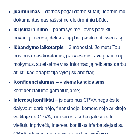
Įdarbinimas
– darbas pagal darbo sutartį. Įdarbinimo
dokumentus pasirašysime elektroniniu būdu;
Iki įsidarbinimo
– paprašysime Tavęs pateikti
privačių interesų deklaraciją bei pasitikrinti sveikatą;
Išbandymo laikotarpis
– 3 mėnesiai. Jo metu Tau
bus priskirtas kuratorius, pakviesime Tave į naujokų
mokymus, suteiksime visą informaciją reikiamą darbui
atlikti, kad adaptacija vyktų sklandžiai;
Konfidencialumas
– visiems kandidatams
konfidencialumą garantuojame;
Interesų konfliktai
– įsidarbinus CPVA negalėsite
dalyvauti darbinėje, finansinėje, komercinėje ar kitoje
veikloje ne CPVA, kuri sukelia arba gali sukelti
viešųjų ir privačių interesų konfliktą ir/arba siejasi su
CPVA administruojamais projektais, viešojo ir