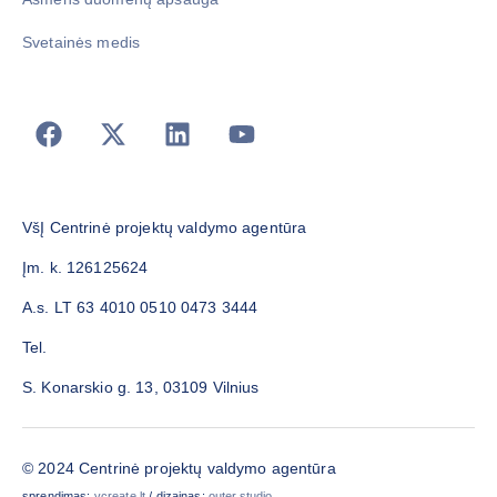
Svetainės medis
VšĮ Centrinė projektų valdymo agentūra
Įm. k. 126125624
A.s. LT 63 4010 0510 0473 3444
Tel.
S. Konarskio g. 13, 03109 Vilnius
© 2024 Centrinė projektų valdymo agentūra
sprendimas:
vcreate.lt
/ dizainas:
outer.studio