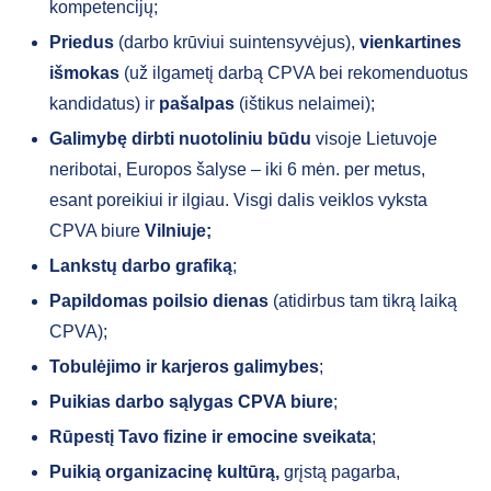
kompetencijų;
Priedus
(darbo krūviui suintensyvėjus),
vienkartines
išmokas
(už ilgametį darbą CPVA bei rekomenduotus
kandidatus) ir
pašalpas
(ištikus nelaimei);
Galimybę dirbti nuotoliniu būdu
visoje Lietuvoje
neribotai, Europos šalyse – iki 6 mėn. per metus,
esant poreikiui ir ilgiau. Visgi dalis veiklos vyksta
CPVA biure
Vilniuje;
Lankstų darbo grafiką
;
Papildomas poilsio dienas
(atidirbus tam tikrą laiką
CPVA);
Tobulėjimo ir karjeros galimybes
;
Puikias darbo sąlygas CPVA biure
;
Rūpestį Tavo fizine ir emocine sveikata
;
Puikią organizacinę kultūrą,
grįstą pagarba,