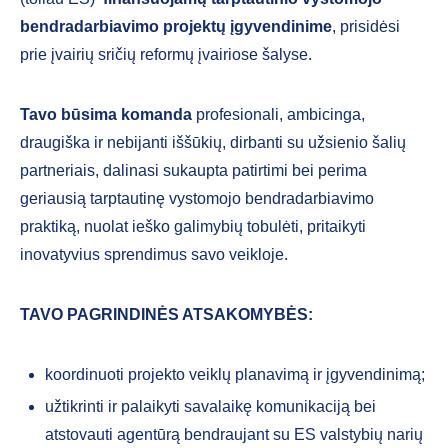
bendradarbiavimo projektų įgyvendinime
,
prisidėsi
prie įvairių sričių reformų įvairiose šalyse.
Tavo būsima komanda
profesionali, ambicinga,
draugiška ir nebijanti iššūkių, dirbanti su užsienio šalių
partneriais, dalinasi sukaupta patirtimi bei perima
geriausią tarptautinę vystomojo bendradarbiavimo
praktiką, nuolat ieško galimybių tobulėti, pritaikyti
inovatyvius sprendimus savo veikloje.
TAVO PAGRINDINĖS ATSAKOMYBĖS:
koordinuoti projekto veiklų planavimą ir įgyvendinimą;
užtikrinti ir palaikyti savalaikę komunikaciją bei
atstovauti agentūrą bendraujant su ES valstybių narių