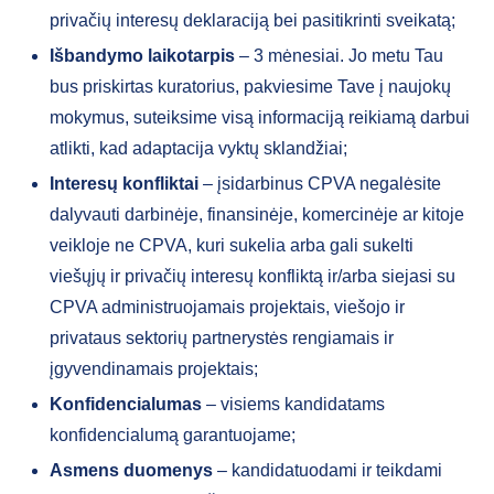
privačių interesų deklaraciją bei pasitikrinti sveikatą;
Išbandymo laikotarpis
– 3 mėnesiai. Jo metu Tau
bus priskirtas kuratorius, pakviesime Tave į naujokų
mokymus, suteiksime visą informaciją reikiamą darbui
atlikti, kad adaptacija vyktų sklandžiai;
Interesų konfliktai
– įsidarbinus CPVA negalėsite
dalyvauti darbinėje, finansinėje, komercinėje ar kitoje
veikloje ne CPVA, kuri sukelia arba gali sukelti
viešųjų ir privačių interesų konfliktą ir/arba siejasi su
CPVA administruojamais projektais, viešojo ir
privataus sektorių partnerystės rengiamais ir
įgyvendinamais projektais;
Konfidencialumas
– visiems kandidatams
konfidencialumą garantuojame;
Asmens duomenys
– kandidatuodami ir teikdami