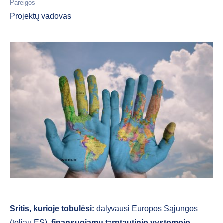
Pareigos
Projektų vadovas
Sritis, kurioje tobulėsi:
dalyvausi
Europos Sąjungos
(toliau ES)
finansuojamų tarptautinio vystomojo