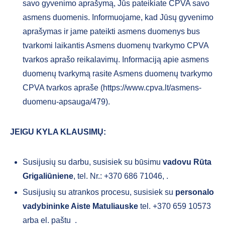
savo gyvenimo aprašymą, Jūs pateikiate CPVA savo
asmens duomenis. Informuojame, kad Jūsų gyvenimo
aprašymas ir jame pateikti asmens duomenys bus
tvarkomi laikantis Asmens duomenų tvarkymo CPVA
tvarkos aprašo reikalavimų. Informaciją apie asmens
duomenų tvarkymą rasite Asmens duomenų tvarkymo
CPVA tvarkos apraše (https://www.cpva.lt/asmens-
duomenu-apsauga/479).
JEIGU KYLA KLAUSIMŲ:
Susijusių su darbu, susisiek su būsimu
vadovu
Rūta
Grigaliūniene
, tel. Nr.: +370 686 71046,
.
Susijusių su atrankos procesu, susisiek su
personalo
vadybininke Aiste Matuliauske
tel. +370 659 10573
arba el. paštu
.