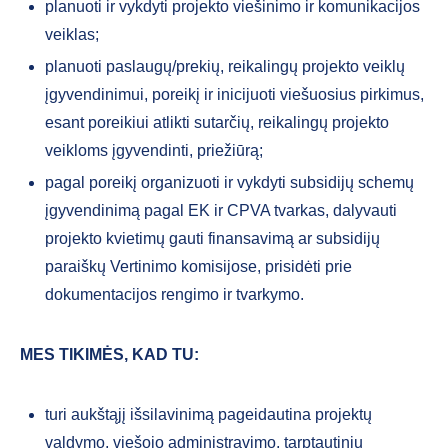
planuoti ir vykdyti projekto viešinimo ir komunikacijos
veiklas;
planuoti paslaugų/prekių, reikalingų projekto veiklų
įgyvendinimui, poreikį ir inicijuoti viešuosius pirkimus,
esant poreikiui atlikti sutarčių, reikalingų projekto
veikloms įgyvendinti, priežiūrą;
pagal poreikį organizuoti ir vykdyti subsidijų schemų
įgyvendinimą pagal EK ir CPVA tvarkas, dalyvauti
projekto kvietimų gauti finansavimą ar subsidijų
paraiškų Vertinimo komisijose, prisidėti prie
dokumentacijos rengimo ir tvarkymo.
MES TIKIMĖS, KAD TU:
turi aukštąjį išsilavinimą pageidautina projektų
valdymo, viešojo administravimo, tarptautinių