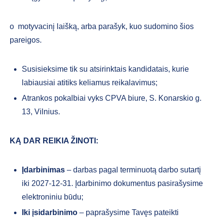
o motyvacinį laišką, arba parašyk, kuo sudomino šios
pareigos.
Susisieksime tik su atsirinktais kandidatais, kurie
labiausiai atitiks keliamus reikalavimus;
Atrankos pokalbiai vyks CPVA biure, S. Konarskio g.
13, Vilnius.
KĄ DAR REIKIA ŽINOTI:
Įdarbinimas
– darbas pagal terminuotą darbo sutartį
iki 2027-12-31. Įdarbinimo dokumentus pasirašysime
elektroniniu būdu;
Iki įsidarbinimo
– paprašysime Tavęs pateikti