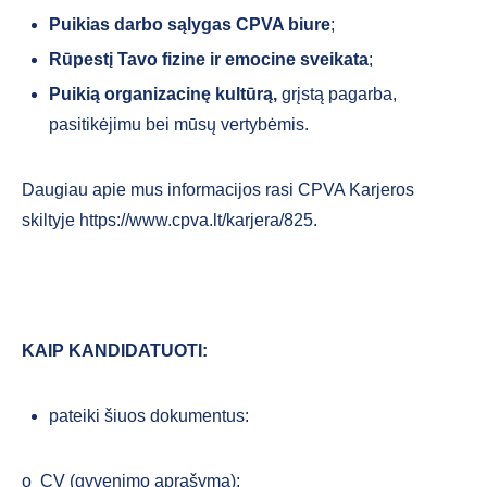
Puikias darbo sąlygas CPVA biure
;
Rūpestį Tavo fizine ir emocine sveikata
;
Puikią organizacinę kultūrą,
grįstą pagarba,
pasitikėjimu bei mūsų vertybėmis.
Daugiau apie mus informacijos rasi CPVA Karjeros
skiltyje https://www.cpva.lt/karjera/825.
KAIP KANDIDATUOTI:
pateiki šiuos dokumentus:
o CV (gyvenimo aprašymą);