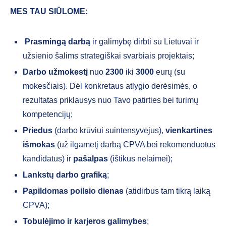
MES TAU SIŪLOME:
Prasmingą darbą
ir galimybę dirbti su Lietuvai ir
užsienio šalims strategiškai svarbiais projektais;
Darbo užmokestį
nuo
2300
iki
3000
eurų (su
mokesčiais). Dėl konkretaus atlygio derėsimės, o
rezultatas priklausys nuo Tavo patirties bei turimų
kompetencijų;
Priedus
(darbo krūviui suintensyvėjus),
vienkartines
išmokas
(už ilgametį darbą CPVA bei rekomenduotus
kandidatus) ir
pašalpas
(ištikus nelaimei);
Lankstų darbo grafiką
;
Papildomas poilsio dienas
(atidirbus tam tikrą laiką
CPVA);
Tobulėjimo ir karjeros galimybes
;