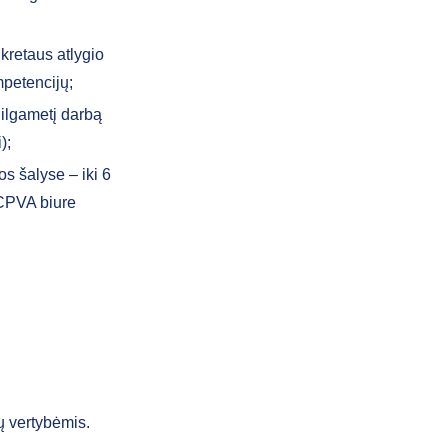
kretaus atlygio
mpetencijų;
 ilgametį darbą
);
os šalyse – iki 6
a CPVA biure
ų vertybėmis.