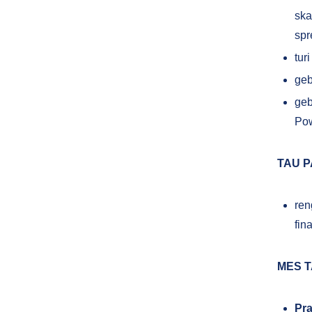
ska
spr
tur
geb
geb
Pow
TAU P
ren
fin
MES T
Pr