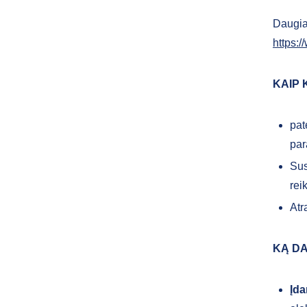
Daugia
https:/
KAIP 
pat
par
Sus
rei
Atr
KĄ DA
Įda