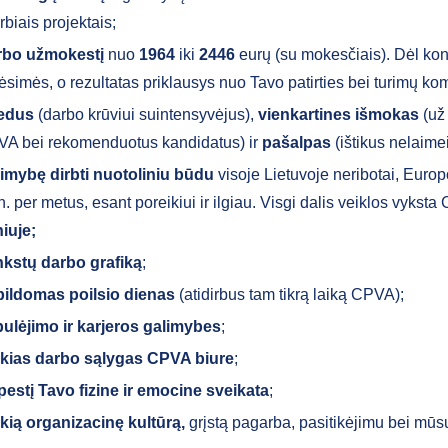
rbiais projektais;
rbo užmokestį
nuo
1964
iki
2446
eurų (su mokesčiais). Dėl kon
ėsimės, o rezultatas priklausys nuo Tavo patirties bei turimų ko
iedus
(darbo krūviui suintensyvėjus),
vienkartines išmokas
(už
A bei rekomenduotus kandidatus) ir
pašalpas
(ištikus nelaimei
imybę dirbti nuotoliniu būdu
visoje Lietuvoje neribotai, Europ
. per metus, esant poreikiui ir ilgiau. Visgi dalis veiklos vykst
niuje;
kstų darbo grafiką
;
ildomas poilsio dienas
(atidirbus tam tikrą laiką CPVA);
ulėjimo ir karjeros galimybes
;
kias darbo sąlygas CPVA biure
;
estį Tavo fizine ir emocine sveikata
;
kią organizacinę kultūrą,
grįstą pagarba, pasitikėjimu bei mūs