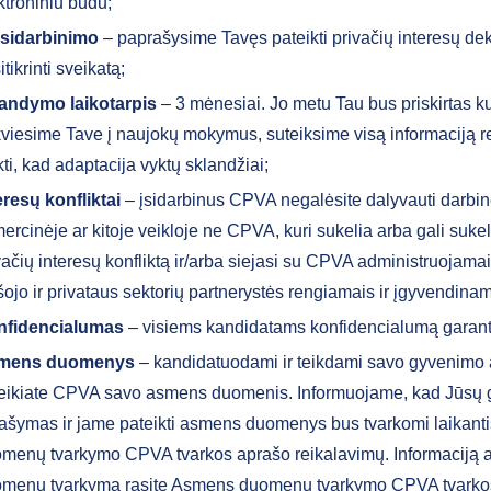
ktroniniu būdu;
 įsidarbinimo
– paprašysime Tavęs pateikti privačių interesų dek
itikrinti sveikatą;
andymo laikotarpis
– 3 mėnesiai. Jo metu Tau bus priskirtas ku
viesime Tave į naujokų mokymus, suteiksime visą informaciją r
ikti, kad adaptacija vyktų sklandžiai;
eresų konfliktai
– įsidarbinus CPVA negalėsite dalyvauti darbinė
ercinėje ar kitoje veikloje ne CPVA, kuri sukelia arba gali sukelt
vačių interesų konfliktą ir/arba siejasi su CPVA administruojamai
šojo ir privataus sektorių partnerystės rengiamais ir įgyvendinam
nfidencialumas
– visiems kandidatams konfidencialumą garan
mens duomenys
– kandidatuodami ir teikdami savo gyvenimo
eikiate CPVA savo asmens duomenis. Informuojame, kad Jūsų
ašymas ir jame pateikti asmens duomenys bus tvarkomi laikan
menų tvarkymo CPVA tvarkos aprašo reikalavimų. Informaciją
menų tvarkymą rasite Asmens duomenų tvarkymo CPVA tvarko