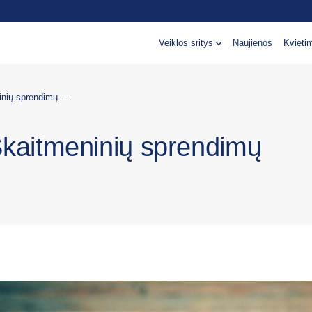
Veiklos sritys
Naujienos
Kvieti
Projektų vadovas (-ė) | Skaitmeninių sprendimų projektai
Skaitmeninių sprendimų