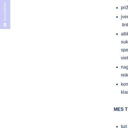
Susisiekite
pri
įve
tin
atl
suk
spe
vie
nag
rei
kon
kla
MES T
tur