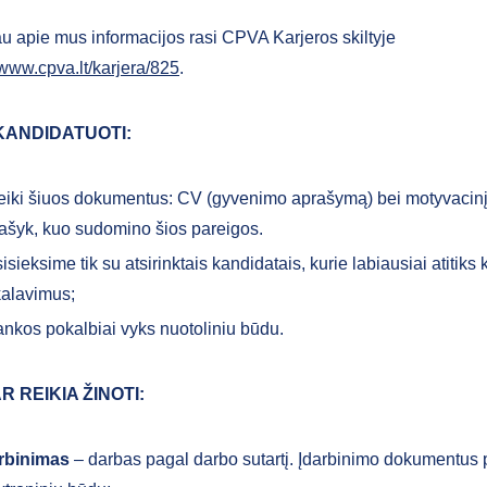
u apie mus informacijos rasi CPVA Karjeros skiltyje
/www.cpva.lt/karjera/825
.
KANDIDATUOTI:
eiki šiuos dokumentus: CV (gyvenimo aprašymą) bei motyvacinį 
ašyk, kuo sudomino šios pareigos.
isieksime tik su atsirinktais kandidatais, kurie labiausiai atitiks
kalavimus;
ankos pokalbiai vyks nuotoliniu būdu.
R REIKIA ŽINOTI:
rbinimas
– darbas pagal darbo sutartį. Įdarbinimo dokumentus