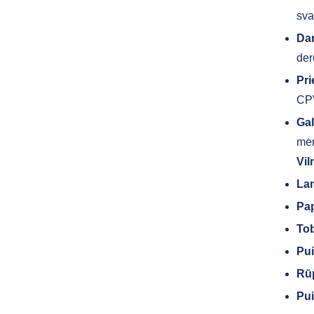
sva
Da
der
Pr
CPV
Gal
mėn
Vil
Lan
Pap
Tob
Pui
Rūp
Pui