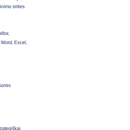
inimo srities
alba;
 Word, Excel,
ėšomis
trategiškai