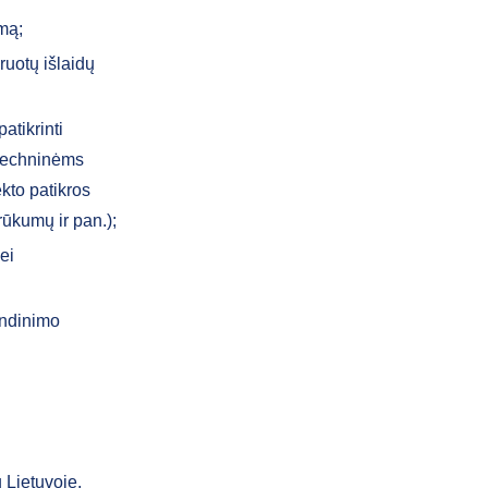
imą;
ruotų išlaidų
atikrinti
ą techninėms
ekto patikros
rūkumų ir pan.);
ei
vendinimo
 Lietuvoje,