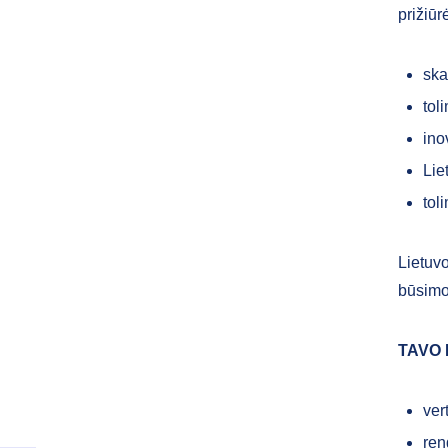
prižiūr
ska
tol
ino
Lie
tol
Lietuv
būsimo
TAVO
ver
ren