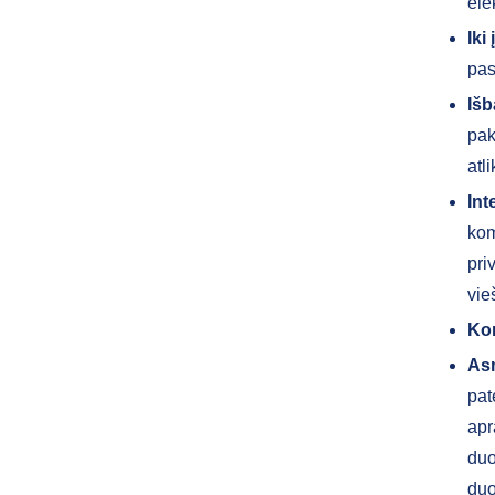
ele
Iki
pas
Išb
pak
atl
Int
kom
pri
vie
Ko
As
pat
apr
duo
duo