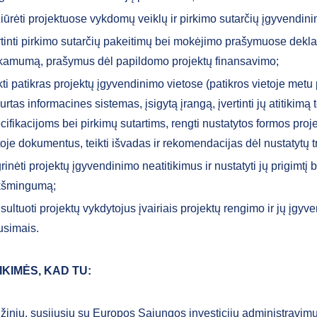
žiūrėti projektuose vykdomų veiklų ir pirkimo sutarčių įgyvendin
rtinti pirkimo sutarčių pakeitimų bei mokėjimo prašymuose dekla
kamumą, prašymus dėl papildomo projektų finansavimo;
ikti patikras projektų įgyvendinimo vietose (patikros vietoje metu p
urtas informacines sistemas, įsigytą įrangą, įvertinti jų atitikim
cifikacijoms bei pirkimų sutartims, rengti nustatytos formos proj
toje dokumentus, teikti išvadas ir rekomendacijas dėl nustatytų t
rinėti projektų įgyvendinimo neatitikimus ir nustatyti jų prigimtį b
kšmingumą;
sultuoti projektų vykdytojus įvairiais projektų rengimo ir jų įgy
usimais.
IKIMĖS, KAD TU:
i žinių, susijusių su Europos Sąjungos investicijų administravimu