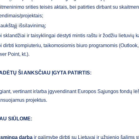
itmeninimo srities teisės aktais, bei patirties dirbant su skaitmen
endimais/projektais;
i aukštąjį išsilavinimą;
i sklandžiai ir taisyklingai dėstyti mintis raštu ir žodžiu lietuvių k
i dirbti kompiuteriu, taikomosiomis biuro programomis (Outlook,
er Point, kt.).
ADĖTŲ ŠI ANKSČIAU ĮGYTA PATIRTIS:
giant, vertinant ir/arba įgyvendinant Europos Sąjungos fondų l
ansuojamus projektus.
AU SIŪLOME:
asmingą darbą
ir galimybę dirbti su Lietuvai ir užsienio šalims s