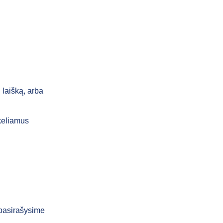
laišką, arba
 keliamus
 pasirašysime