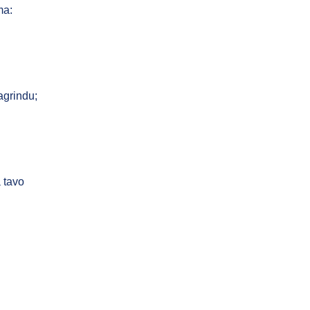
ma:
agrindu;
a tavo