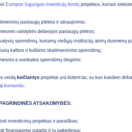
ėsi
Europos Sąjungos investicijų fondų
projektus, kuriais siekia
itmeninių paslaugų plėtros ir atnaujinimo;
imesnės valstybės debesijos paslaugų plėtros;
vatyvių sprendimų, kuriamų viešųjų institucijų atvirų duomenų p
tuvių kalbos ir kultūros skaitmeninimo sprendimų;
imesnio e.sveikatos sprendimų diegimo;
os veidą
keičiantys
projektai yra būtent tai, su kuo kasdien dirb
ji
komanda
.
 PAGRINDINĖS ATSAKOMYBĖS:
tinti investicinių projektus ir paraiškas;
gti finansavimo sutartis ir jų pakeitimus;