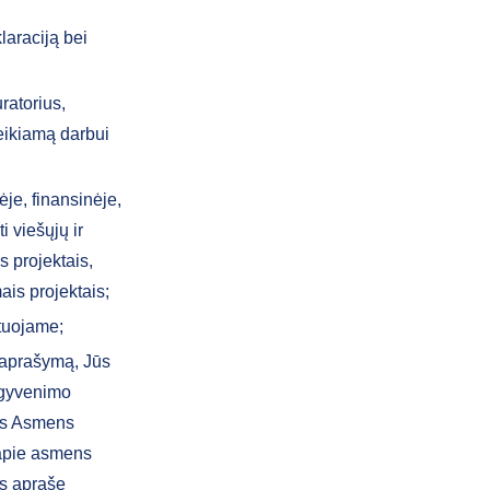
laraciją bei
ratorius,
eikiamą darbui
je, finansinėje,
i viešųjų ir
s projektais,
ais projektais;
tuojame;
 aprašymą, Jūs
 gyvenimo
tis Asmens
 apie asmens
s apraše