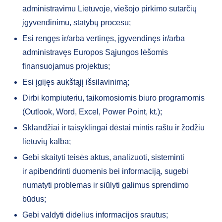
administravimu Lietuvoje, viešojo pirkimo sutarčių
įgyvendinimu, statybų procesu;
Esi rengęs ir/arba vertinęs, įgyvendinęs ir/arba
administravęs Europos Sąjungos lėšomis
finansuojamus projektus;
Esi įgijęs aukštąjį išsilavinimą;
Dirbi kompiuteriu, taikomosiomis biuro programomis
(Outlook, Word, Excel, Power Point, kt.);
Sklandžiai ir taisyklingai dėstai mintis raštu ir žodžiu
lietuvių kalba;
Gebi skaityti teisės aktus, analizuoti, sisteminti
ir apibendrinti duomenis bei informaciją, sugebi
numatyti problemas ir siūlyti galimus sprendimo
būdus;
Gebi valdyti didelius informacijos srautus;