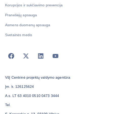
Korupcijos ir sukčiavimo prevencija
Pranešėjų apsauga
Asmens duomenų apsauga
Svetainės medis
VšĮ Centrinė projektų valdymo agentūra
Įm. k. 126125624
A.s. LT 63 4010 0510 0473 3444
Tel.
S. Konarskio g. 13, 03109 Vilnius