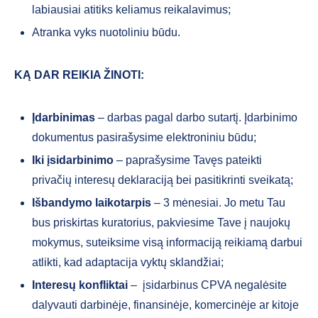
labiausiai atitiks keliamus reikalavimus;
Atranka vyks nuotoliniu būdu.
KĄ DAR REIKIA ŽINOTI:
Įdarbinimas
– darbas pagal darbo sutartį. Įdarbinimo
dokumentus pasirašysime elektroniniu būdu;
Iki įsidarbinimo
– paprašysime Tavęs pateikti
privačių interesų deklaraciją bei pasitikrinti sveikatą;
Išbandymo laikotarpis
– 3 mėnesiai. Jo metu Tau
bus priskirtas kuratorius, pakviesime Tave į naujokų
mokymus, suteiksime visą informaciją reikiamą darbui
atlikti, kad adaptacija vyktų sklandžiai;
Interesų konfliktai
– įsidarbinus CPVA negalėsite
dalyvauti darbinėje, finansinėje, komercinėje ar kitoje