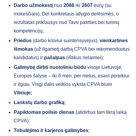
Darbo užmokestį
nuo
2086
iki
2607
eurų (su
mokesčiais). Dėl konkretaus atlygio derėsimės, o
rezultatas priklausys nuo Tavo patirties bei turimų
kompetencijų;
Priedus
(darbo krūviui suintensyvėjus),
vienkartines
išmokas
(už ilgametį darbą CPVA bei rekomenduotus
kandidatus) ir
pašalpas
(ištikus nelaimei);
Galimybę dirbti nuotoliniu būdu
visoje Lietuvoje,
Europos šalyse – iki 6 mėn. per metus, esant poreikiui
ir ilgiau. Visgi dalis veiklos vyksta CPVA biure
Vilniuje;
Lankstų darbo grafiką
;
Papildomas poilsio dienas
(atidirbus tam tikrą laiką
CPVA);
Tobulėjimo ir karjeros galimybes
;