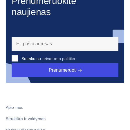
Prenumeruokite
naujienas
Sutinku su
privatumo politika
Prenumeruoti
Apie mus
Struktūra ir valdymas
Vadovų dienotvarkės