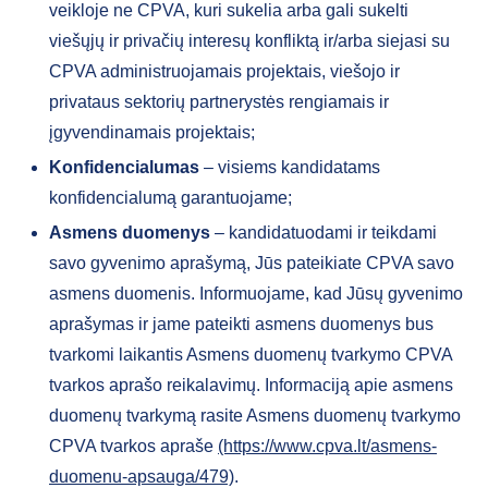
veikloje ne CPVA, kuri sukelia arba gali sukelti
viešųjų ir privačių interesų konfliktą ir/arba siejasi su
CPVA administruojamais projektais, viešojo ir
privataus sektorių partnerystės rengiamais ir
įgyvendinamais projektais;
Konfidencialumas
– visiems kandidatams
konfidencialumą garantuojame;
Asmens duomenys
– kandidatuodami ir teikdami
savo gyvenimo aprašymą, Jūs pateikiate CPVA savo
asmens duomenis. Informuojame, kad Jūsų gyvenimo
aprašymas ir jame pateikti asmens duomenys bus
tvarkomi laikantis Asmens duomenų tvarkymo CPVA
tvarkos aprašo reikalavimų. Informaciją apie asmens
duomenų tvarkymą rasite Asmens duomenų tvarkymo
CPVA tvarkos apraše
(https://www.cpva.lt/asmens-
duomenu-apsauga/479)
.