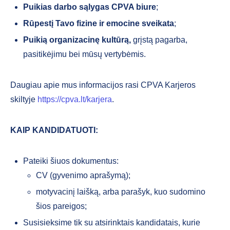
Puikias darbo sąlygas CPVA biure
;
Rūpestį Tavo fizine ir emocine sveikata
;
Puikią organizacinę kultūrą,
grįstą pagarba,
pasitikėjimu bei mūsų vertybėmis.
Daugiau apie mus informacijos rasi CPVA Karjeros
skiltyje
https://cpva.lt/karjera
.
KAIP KANDIDATUOTI:
Pateiki šiuos dokumentus:
CV (gyvenimo aprašymą);
motyvacinį laišką, arba parašyk, kuo sudomino
šios pareigos;
Susisieksime tik su atsirinktais kandidatais, kurie