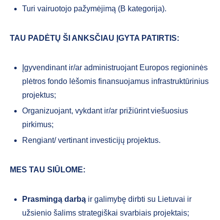
Turi vairuotojo pažymėjimą (B kategorija).
TAU PADĖTŲ ŠI ANKSČIAU ĮGYTA PATIRTIS:
Įgyvendinant ir/ar administruojant Europos regioninės
plėtros fondo lėšomis finansuojamus infrastruktūrinius
projektus;
Organizuojant, vykdant ir/ar prižiūrint viešuosius
pirkimus;
Rengiant/ vertinant investicijų projektus.
MES TAU SIŪLOME:
Prasmingą darbą
ir galimybę dirbti su Lietuvai ir
užsienio šalims strategiškai svarbiais projektais;