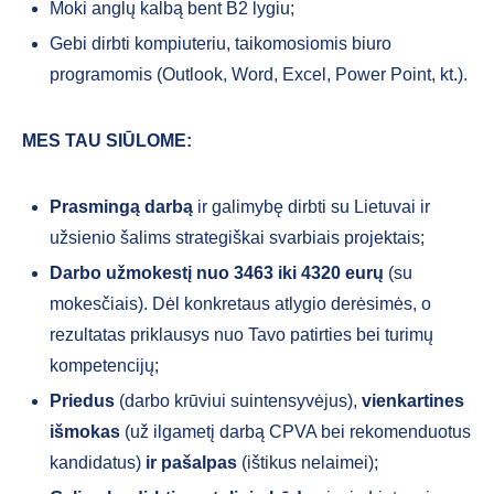
Moki anglų kalbą bent B2 lygiu;
Gebi dirbti kompiuteriu, taikomosiomis biuro
programomis (Outlook, Word, Excel, Power Point, kt.).
MES TAU SIŪLOME:
Prasmingą darbą
ir galimybę dirbti su Lietuvai ir
užsienio šalims strategiškai svarbiais projektais;
Darbo užmokestį nuo 3463 iki 4320 eurų
(su
mokesčiais). Dėl konkretaus atlygio derėsimės, o
rezultatas priklausys nuo Tavo patirties bei turimų
kompetencijų;
Priedus
(darbo krūviui suintensyvėjus),
vienkartines
išmokas
(už ilgametį darbą CPVA bei rekomenduotus
kandidatus)
ir pašalpas
(ištikus nelaimei);