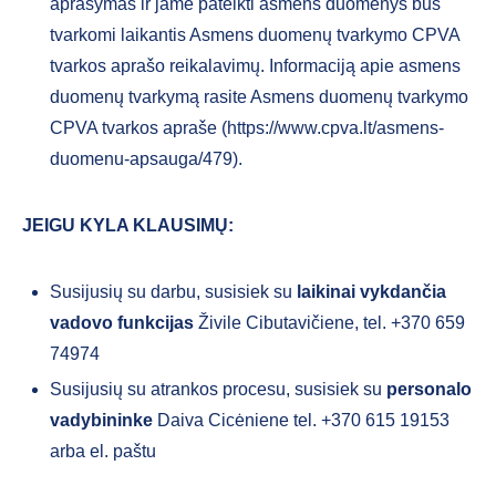
aprašymas ir jame pateikti asmens duomenys bus
tvarkomi laikantis Asmens duomenų tvarkymo CPVA
tvarkos aprašo reikalavimų. Informaciją apie asmens
duomenų tvarkymą rasite Asmens duomenų tvarkymo
CPVA tvarkos apraše (https://www.cpva.lt/asmens-
duomenu-apsauga/479).
JEIGU KYLA KLAUSIMŲ:
Susijusių su darbu, susisiek su
laikinai vykdančia
vadovo funkcijas
Živile Cibutavičiene, tel. +370 659
74974
Susijusių su atrankos procesu, susisiek su
personalo
vadybininke
Daiva Cicėniene tel. +370 615 19153
arba el. paštu