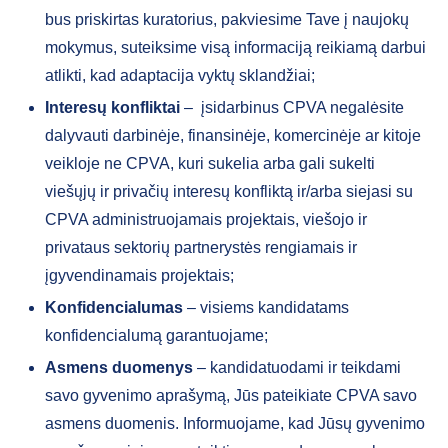
bus priskirtas kuratorius, pakviesime Tave į naujokų
mokymus, suteiksime visą informaciją reikiamą darbui
atlikti, kad adaptacija vyktų sklandžiai;
Interesų konfliktai
– įsidarbinus CPVA negalėsite
dalyvauti darbinėje, finansinėje, komercinėje ar kitoje
veikloje ne CPVA, kuri sukelia arba gali sukelti
viešųjų ir privačių interesų konfliktą ir/arba siejasi su
CPVA administruojamais projektais, viešojo ir
privataus sektorių partnerystės rengiamais ir
įgyvendinamais projektais;
Konfidencialumas
– visiems kandidatams
konfidencialumą garantuojame;
Asmens duomenys
– kandidatuodami ir teikdami
savo gyvenimo aprašymą, Jūs pateikiate CPVA savo
asmens duomenis. Informuojame, kad Jūsų gyvenimo