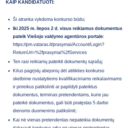
KAIP KANDIDATUOTI:
Ši atranka vykdoma konkurso būdu;
Iki 2025 m. liepos 2 d. visus reikiamus dokumentus
pateik Viešojo valdymo agentūros portale
:
https://pm.vataras.lt/prasymai/Account/Login?
ReturnUrl=%2fprasymai%2fServices
Ten rasi reikiamų pateikti dokumentų sąrašą;
Kilus pagrįstų abejonių dėl atitikties konkurso
skelbime nustatytiems kvalifikaciniams reikalavimams
ir prireikus patikslinti ar papildyti pateiktus
dokumentus, terminas pretendentams, kurie jau
pateikė dokumentus, gali būti pratęstas 5 darbo
dienoms duomenims patikslinti;
Kai nė vienas pretendentas nepateikia dokumentų
dalyvauti konkurse arba nė vienas pretendentas