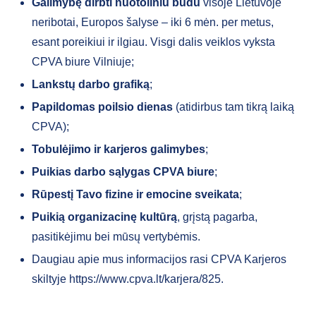
Galimybę dirbti nuotoliniu būdu
visoje Lietuvoje
neribotai, Europos šalyse – iki 6 mėn. per metus,
esant poreikiui ir ilgiau. Visgi dalis veiklos vyksta
CPVA biure Vilniuje;
Lankstų darbo grafiką
;
Papildomas poilsio dienas
(atidirbus tam tikrą laiką
CPVA);
Tobulėjimo ir karjeros galimybes
;
Puikias darbo sąlygas CPVA biure
;
Rūpestį Tavo fizine ir emocine sveikata
;
Puikią organizacinę kultūrą
, grįstą pagarba,
pasitikėjimu bei mūsų vertybėmis.
Daugiau apie mus informacijos rasi CPVA Karjeros
skiltyje https://www.cpva.lt/karjera/825.