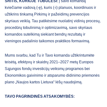
SRITIS, KURIOJE TOBULĖSI:
į savo komandą
kviečiame vadovą (-ę), kuris (-i) planuos, koordinuos ir
užtikrins tinkamą Pirkimų ir pažeidimų prevencijos
skyriaus veiklą. Tau patikėsime nuolatinį vidinių procesų,
procedūrų tobulinimą ir optimizavimą, savo skyriaus
komandos sutelkimą siekiant bendrų rezultatų ir
vieningos padalinio taikomos praktikos formavimą.
Mums svarbu, kad Tu ir Tavo komanda užtikrintumėte
teisėtą, efektyvų ir skaidrų 2021–2027 metų Europos
Sąjungos fondų investicijų veiksmų programos bei
Ekonomikos gaivinimo ir atsparumo didinimo priemonės
plano „Naujos kartos Lietuva“ lėšų naudojimą.
TAVO PAGRINDINĖS ATSAKOMYBĖS: