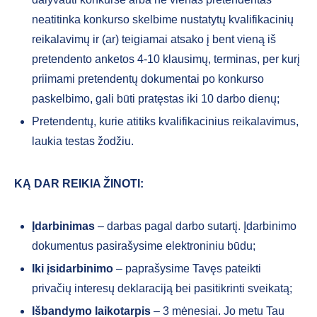
neatitinka konkurso skelbime nustatytų kvalifikacinių
reikalavimų ir (ar) teigiamai atsako į bent vieną iš
pretendento anketos 4-10 klausimų, terminas, per kurį
priimami pretendentų dokumentai po konkurso
paskelbimo, gali būti pratęstas iki 10 darbo dienų;
Pretendentų, kurie atitiks kvalifikacinius reikalavimus,
laukia testas žodžiu.
KĄ DAR REIKIA ŽINOTI:
Įdarbinimas
– darbas pagal darbo sutartį. Įdarbinimo
dokumentus pasirašysime elektroniniu būdu;
Iki įsidarbinimo
– paprašysime Tavęs pateikti
privačių interesų deklaraciją bei pasitikrinti sveikatą;
Išbandymo laikotarpis
– 3 mėnesiai. Jo metu Tau