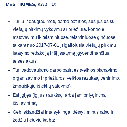
MES TIKIMĖS, KAD TU:
Turi 3 ir daugiau metų darbo patirties, susijusios su
viešųjų pirkimų vykdymu ar priežiūra, kontrole,
atstovavimu ikiteisminiuose, teisminiuose ginčuose
taikant nuo 2017-07-01 įsigaliojusią viešųjų pirkimų
įstatymo redakciją ir šį įstatymą įgyvendinančius
teisės aktus;
Turi vadovaujamo darbo patirties (veiklos planavimo,
organizavimo ir priežiūros, veiklos rezultatų vertinimo,
žmogiškųjų išteklių valdymo);
Esi įgijęs (įgijusi) aukštąjį arba jam prilygintiną
išsilavinimą;
Gebi sklandžiai ir taisyklingai dėstyti mintis raštu ir
žodžiu lietuvių kalba;