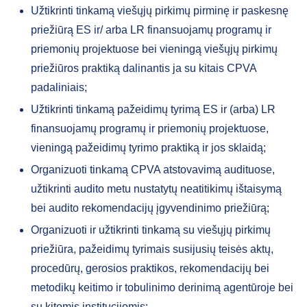
Užtikrinti tinkamą viešųjų pirkimų pirminę ir paskesnę
priežiūrą ES ir/ arba LR finansuojamų programų ir
priemonių projektuose bei vieningą viešųjų pirkimų
priežiūros praktiką dalinantis ja su kitais CPVA
padaliniais;
Užtikrinti tinkamą pažeidimų tyrimą ES ir (arba) LR
finansuojamų programų ir priemonių projektuose,
vieningą pažeidimų tyrimo praktiką ir jos sklaidą;
Organizuoti tinkamą CPVA atstovavimą audituose,
užtikrinti audito metu nustatytų neatitikimų ištaisymą
bei audito rekomendacijų įgyvendinimo priežiūrą;
Organizuoti ir užtikrinti tinkamą su viešųjų pirkimų
priežiūra, pažeidimų tyrimais susijusių teisės aktų,
procedūrų, gerosios praktikos, rekomendacijų bei
metodikų keitimo ir tobulinimo derinimą agentūroje bei
su kitomis institucijomis;