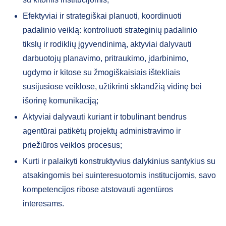
Efektyviai ir strategiškai planuoti, koordinuoti
padalinio veiklą: kontroliuoti strateginių padalinio
tikslų ir rodiklių įgyvendinimą, aktyviai dalyvauti
darbuotojų planavimo, pritraukimo, įdarbinimo,
ugdymo ir kitose su žmogiškaisiais ištekliais
susijusiose veiklose, užtikrinti sklandžią vidinę bei
išorinę komunikaciją;
Aktyviai dalyvauti kuriant ir tobulinant bendrus
agentūrai patikėtų projektų administravimo ir
priežiūros veiklos procesus;
Kurti ir palaikyti konstruktyvius dalykinius santykius su
atsakingomis bei suinteresuotomis institucijomis, savo
kompetencijos ribose atstovauti agentūros
interesams.