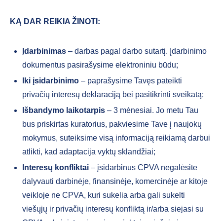
KĄ DAR REIKIA ŽINOTI:
Įdarbinimas
– darbas pagal darbo sutartį. Įdarbinimo
dokumentus pasirašysime elektroniniu būdu;
Iki įsidarbinimo
– paprašysime Tavęs pateikti
privačių interesų deklaraciją bei pasitikrinti sveikatą;
Išbandymo laikotarpis
– 3 mėnesiai. Jo metu Tau
bus priskirtas kuratorius, pakviesime Tave į naujokų
mokymus, suteiksime visą informaciją reikiamą darbui
atlikti, kad adaptacija vyktų sklandžiai;
Interesų konfliktai
– įsidarbinus CPVA negalėsite
dalyvauti darbinėje, finansinėje, komercinėje ar kitoje
veikloje ne CPVA, kuri sukelia arba gali sukelti
viešųjų ir privačių interesų konfliktą ir/arba siejasi su