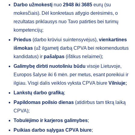
Darbo užmokestį
nuo
2948 iki 3685
eurų (su
mokesčiais). Dėl konkretaus atlygio derėsimės, o
rezultatas priklausys nuo Tavo patirties bei turimų
kompetencijų;
Priedus
(darbo krūviui suintensyvėjus),
vienkartines
išmokas
(už ilgametį darbą CPVA bei rekomenduotus
kandidatus) ir
pašalpas
(ištikus nelaimei);
Galimybę dirbti nuotoliniu būdu
visoje Lietuvoje,
Europos šalyse iki 6 mėn. per metus, esant poreikiui ir
ilgiau. Visgi dalis veiklos vyksta CPVA biure
Vilniuje;
Lankstų darbo grafiką
;
Papildomas poilsio dienas
(atidirbus tam tikrą laiką
CPVA);
Tobulėjimo ir karjeros galimybes
;
Puikias darbo sąlygas CPVA biure
;