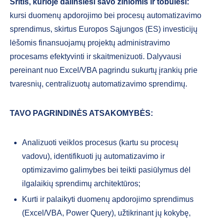
Sritis, kurioje dalinsiesi savo žiniomis ir tobulėsi:
kursi duomenų apdorojimo bei procesų automatizavimo
sprendimus, skirtus Europos Sąjungos (ES) investicijų
lėšomis finansuojamų projektų administravimo
procesams efektyvinti ir skaitmenizuoti. Dalyvausi
pereinant nuo Excel/VBA pagrindu sukurtų įrankių prie
tvaresnių, centralizuotų automatizavimo sprendimų.
TAVO PAGRINDINĖS ATSAKOMYBĖS:
Analizuoti veiklos procesus (kartu su procesų
vadovu), identifikuoti jų automatizavimo ir
optimizavimo galimybes bei teikti pasiūlymus dėl
ilgalaikių sprendimų architektūros;
Kurti ir palaikyti duomenų apdorojimo sprendimus
(Excel/VBA, Power Query), užtikrinant jų kokybę,