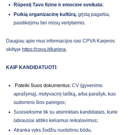
Rūpestį Tavo fizine ir emocine sveikata
;
Puikią organizacinę kultūrą,
grįstą pagarba,
pasitikėjimu bei mūsų vertybėmis.
Daugiau apie mus informacijos rasi CPVA Karjeros
skiltyje
https://cpva.lt/karjera
.
KAIP KANDIDATUOTI:
Pateiki šiuos dokumentus:
CV (gyvenimo
aprašymą), motyvacinį laišką, arba parašyk, kuo
sudomino šios pareigos;
Susisieksime tik su atsirinktais kandidatais, kurie
labiausiai atitiks keliamus reikalavimus;
Atranka vyks žodžiu nuotoliniu būdu.