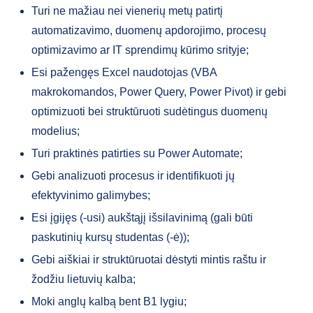
Turi ne mažiau nei vienerių metų patirtį
automatizavimo, duomenų apdorojimo, procesų
optimizavimo ar IT sprendimų kūrimo srityje;
Esi pažengęs Excel naudotojas (VBA
makrokomandos, Power Query, Power Pivot) ir gebi
optimizuoti bei struktūruoti sudėtingus duomenų
modelius;
Turi praktinės patirties su Power Automate;
Gebi analizuoti procesus ir identifikuoti jų
efektyvinimo galimybes;
Esi įgijęs (-usi) aukštąjį išsilavinimą (gali būti
paskutinių kursų studentas (-ė));
Gebi aiškiai ir struktūruotai dėstyti mintis raštu ir
žodžiu lietuvių kalba;
Moki anglų kalbą bent B1 lygiu;