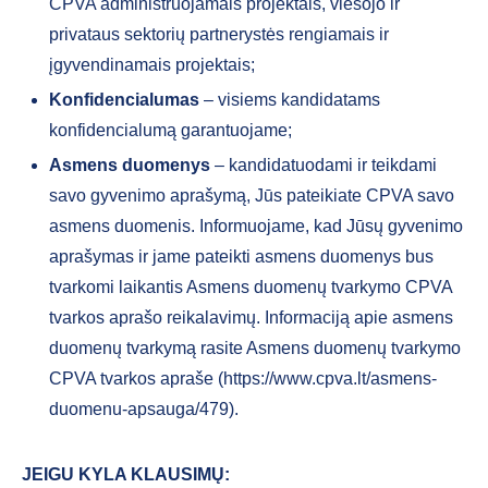
CPVA administruojamais projektais, viešojo ir
privataus sektorių partnerystės rengiamais ir
įgyvendinamais projektais;
Konfidencialumas
– visiems kandidatams
konfidencialumą garantuojame;
Asmens duomenys
– kandidatuodami ir teikdami
savo gyvenimo aprašymą, Jūs pateikiate CPVA savo
asmens duomenis. Informuojame, kad Jūsų gyvenimo
aprašymas ir jame pateikti asmens duomenys bus
tvarkomi laikantis Asmens duomenų tvarkymo CPVA
tvarkos aprašo reikalavimų. Informaciją apie asmens
duomenų tvarkymą rasite Asmens duomenų tvarkymo
CPVA tvarkos apraše (https://www.cpva.lt/asmens-
duomenu-apsauga/479).
JEIGU KYLA KLAUSIMŲ: