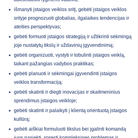
išmanyti įstaigos veiklos sritį, gebėti įstaigos veiklos
srityje prognozuoti globalias, ilgalaikes tendencijas ir
ateities perspektyvas;
gebėti formuoti įstaigos strategiją ir užtikrinti sėkmingą
joje nustatytų tikslų ir uždavinių įgyvendinimą;
gebėti organizuoti, vystyti ir tobulinti įstaigos veiklą,
taikant pažangias vadybos praktikas;
gebėti planuoti ir sėkmingai įgyvendinti įstaigos
veiklos transformaciją;
gebėti skatinti ir diegti inovacijas ir skaitmeninius
sprendimus įstaigos veikloje;
gebėti skatinti ir palaikyti į klientą orientuotą įstaigos
kultūrą;
gebėti aiškiai formuluoti tikslus bei įgalinti komandą
juos pasiekti, spręsti kompleksines problemas ir