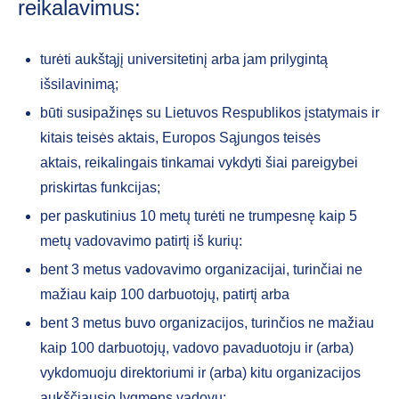
reikalavimus:
turėti aukštąjį universitetinį arba jam prilygintą
išsilavinimą;
būti susipažinęs su Lietuvos Respublikos įstatymais ir
kitais teisės aktais, Europos Sąjungos teisės
aktais, reikalingais tinkamai vykdyti šiai pareigybei
priskirtas funkcijas;
per paskutinius 10 metų turėti ne trumpesnę kaip 5
metų vadovavimo patirtį iš kurių:
bent 3 metus vadovavimo organizacijai, turinčiai ne
mažiau kaip 100 darbuotojų, patirtį arba
bent 3 metus buvo organizacijos, turinčios ne mažiau
kaip 100 darbuotojų, vadovo pavaduotoju ir (arba)
vykdomuoju direktoriumi ir (arba) kitu organizacijos
aukščiausio lygmens vadovu;