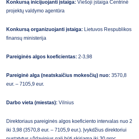
Konkursą inicijuojanti įstaiga:
Viešoji įstaiga Centrinė
projektų valdymo agentūra
Konkursą organizuojanti įstaiga:
Lietuvos Respublikos
finansų ministerija
Pareiginės algos koeficientas:
2-3,98
Pareiginė alga (neatskaičius mokesčių) nuo:
3570,8
eur. – 7105,9 eur.
Darbo vieta (miestas):
Vilnius
Direktoriaus pareiginės algos koeficiento intervalas nuo 2
iki 3,98 (3570,8 eur. – 7105,9 eur.). Įvykdžius direktoriui
nustatytus uždavinius gali būti skiriama iki 30 proc.