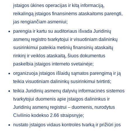
įstaigos ūkines operacijas ir kitą informaciją,
reikalingą įstaigos finansinėms ataskaitoms parengti,
jas rengiančiam asmeniui;
parengia ir kartu su auditoriaus išvada Juridinių
asmenų registro tvarkytojui ir visuotiniam dalininkų
susirinkimui pateikia metinių finansinių ataskaitų
rinkinį ir veiklos ataskaitą, šiuos dokumentus
paskelbia įstaigos interneto svetainėje;
organizuoja įstaigos išlaidų sąmatos parengimą ir ją
teikia visuotiniam dalininkų susirinkimui tvirtinti;
teikia Juridinių asmenų dalyvių informacinės sistemos
tvarkytojui duomenis apie įstaigos dalininkus ir
Juridinių asmenų registrui – duomenis, nurodytus
Civilinio kodekso 2.66 straipsnyje;
nustato įstaigos vidaus kontrolės tvarką ir prižiūri jos