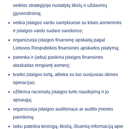
veiklos strategijoje nustatytų tikslų ir uždavinių
įgyvendinimą;
veikia įstaigos vardu santykiuose su kitais asmenimis
ir įstaigos vardu sudaro sandorius;
organizuoja įstaigos finansinę apskaitą pagal
Lietuvos Respublikos finansinės apskaitos įstatymą;
parenka ir (arba) paskiria įstaigos finansines
ataskaitas rengiantį asmenį;
tvarko įstaigos turtą, atlieka su tuo susijusias ūkines
operacijas;
užtikrina racionalų įstaigos turto naudojimą ir jo
apsaugą;
organizuoja įstaigos auditoriaus ar audito įmonės
parinkimą;
laiku pateikia teisingą, tikslią, išsamią informaciją apie