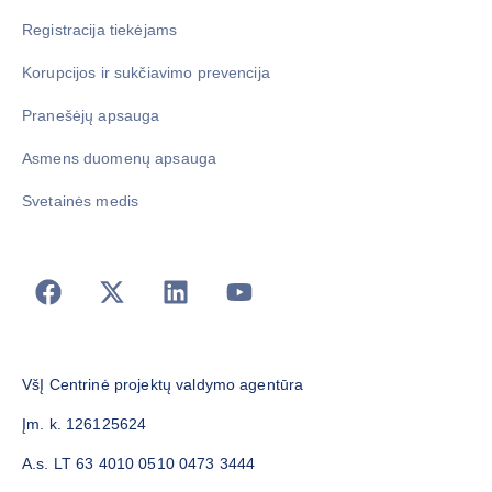
Registracija tiekėjams
Korupcijos ir sukčiavimo prevencija
Pranešėjų apsauga
Asmens duomenų apsauga
Svetainės medis
VšĮ Centrinė projektų valdymo agentūra
Įm. k. 126125624
A.s. LT 63 4010 0510 0473 3444