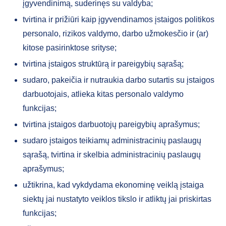
įgyvendinimą, suderinęs su valdyba;
tvirtina ir prižiūri kaip įgyvendinamos įstaigos politikos
personalo, rizikos valdymo, darbo užmokesčio ir (ar)
kitose pasirinktose srityse;
tvirtina įstaigos struktūrą ir pareigybių sąrašą;
sudaro, pakeičia ir nutraukia darbo sutartis su įstaigos
darbuotojais, atlieka kitas personalo valdymo
funkcijas;
tvirtina įstaigos darbuotojų pareigybių aprašymus;
sudaro įstaigos teikiamų administracinių paslaugų
sąrašą, tvirtina ir skelbia administracinių paslaugų
aprašymus;
užtikrina, kad vykdydama ekonominę veiklą įstaiga
siektų jai nustatyto veiklos tikslo ir atliktų jai priskirtas
funkcijas;