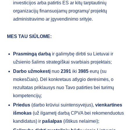
investicijos arba patirtis ES ar kitų tarptautinių
organizacijų finansuojamų programų/ projektų
administravimo ar įgyvendinimo srityje.
MES TAU SIŪLOME:
Prasmingą darbą
ir galimybę dirbti su Lietuvai ir
užsienio šalims strategiškai svarbiais projektais;
Darbo užmokestį
nuo
2391
iki
3985
eurų (su
mokesčiais). Dėl konkretaus atlygio derėsimės, o
rezultatas priklausys nuo Tavo patirties bei turimų
kompetencijų;
Priedus
(darbo krūviui suintensyvėjus),
vienkartines
išmokas
(už ilgametį darbą CPVA bei rekomenduotus
kandidatus) ir
pašalpas
(ištikus nelaimei);