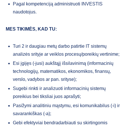
Pagal kompetenciją administruoti INVESTIS
naudotojus.
MES TIKIMĖS, KAD TU:
Turi 2 ir daugiau metų darbo patirtie IT sistemų
analizės srityje ar veiklos procesų/poreikių vertinime;
Esi įgijęs (-jusi) aukštąjį išsilavinimą (informacinių
technologijų, matematikos, ekonomikos, finansų,
verslo, vadybos ar pan. srityse);
Sugebi rinkti ir analizuoti informacinių sistemų
poreikius bei tiksliai juos aprašyti;
Pasižymi analitiniu mąstymu, esi komunikabilus (-i) ir
savarankiškas (-a);
Gebi efektyviai bendradarbiauti su skirtingomis