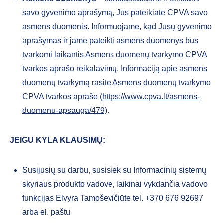
savo gyvenimo aprašymą, Jūs pateikiate CPVA savo
asmens duomenis. Informuojame, kad Jūsų gyvenimo
aprašymas ir jame pateikti asmens duomenys bus
tvarkomi laikantis Asmens duomenų tvarkymo CPVA
tvarkos aprašo reikalavimų. Informaciją apie asmens
duomenų tvarkymą rasite Asmens duomenų tvarkymo
CPVA tvarkos apraše
(https://www.cpva.lt/asmens-
duomenu-apsauga/479)
.
JEIGU KYLA KLAUSIMŲ:
Susijusių su darbu, susisiek su Informacinių sistemų
skyriaus produkto vadove, laikinai vykdančia vadovo
funkcijas Elvyra Tamoševičiūte tel. +370 676 92697
arba el. paštu