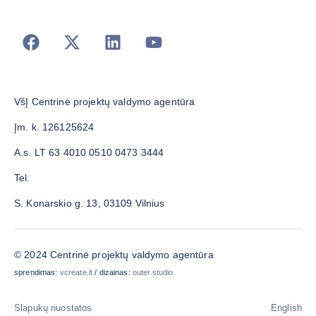
VšĮ Centrinė projektų valdymo agentūra
Įm. k. 126125624
A.s. LT 63 4010 0510 0473 3444
Tel.
S. Konarskio g. 13, 03109 Vilnius
© 2024 Centrinė projektų valdymo agentūra
sprendimas:
vcreate.lt
/ dizainas:
outer.studio
Slapukų nuostatos
English