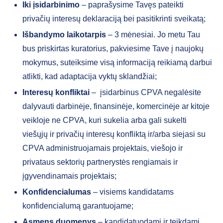
Iki įsidarbinimo
– paprašysime Tavęs pateikti
privačių interesų deklaraciją bei pasitikrinti sveikatą;
Išbandymo laikotarpis
– 3 mėnesiai. Jo metu Tau
bus priskirtas kuratorius, pakviesime Tave į naujokų
mokymus, suteiksime visą informaciją reikiamą darbui
atlikti, kad adaptacija vyktų sklandžiai;
Interesų konfliktai
– įsidarbinus CPVA negalėsite
dalyvauti darbinėje, finansinėje, komercinėje ar kitoje
veikloje ne CPVA, kuri sukelia arba gali sukelti
viešųjų ir privačių interesų konfliktą ir/arba siejasi su
CPVA administruojamais projektais, viešojo ir
privataus sektorių partnerystės rengiamais ir
įgyvendinamais projektais;
Konfidencialumas
– visiems kandidatams
konfidencialumą garantuojame;
Asmens duomenys
– kandidatuodami ir teikdami