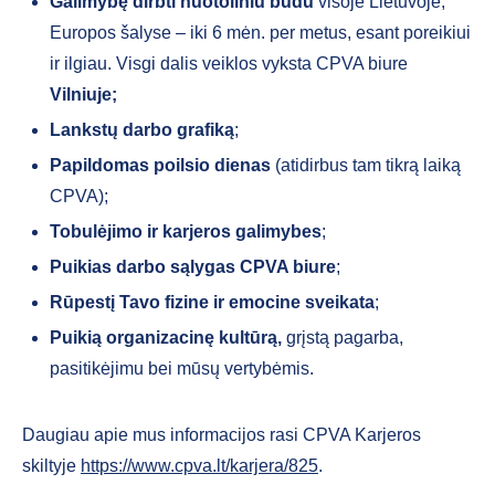
Galimybę dirbti nuotoliniu būdu
visoje Lietuvoje,
Europos šalyse – iki 6 mėn. per metus, esant poreikiui
ir ilgiau. Visgi dalis veiklos vyksta CPVA biure
Vilniuje;
Lankstų darbo grafiką
;
Papildomas poilsio dienas
(atidirbus tam tikrą laiką
CPVA);
Tobulėjimo ir karjeros galimybes
;
Puikias darbo sąlygas CPVA biure
;
Rūpestį Tavo fizine ir emocine sveikata
;
Puikią organizacinę kultūrą,
grįstą pagarba,
pasitikėjimu bei mūsų vertybėmis.
Daugiau apie mus informacijos rasi CPVA Karjeros
skiltyje
https://www.cpva.lt/karjera/825
.