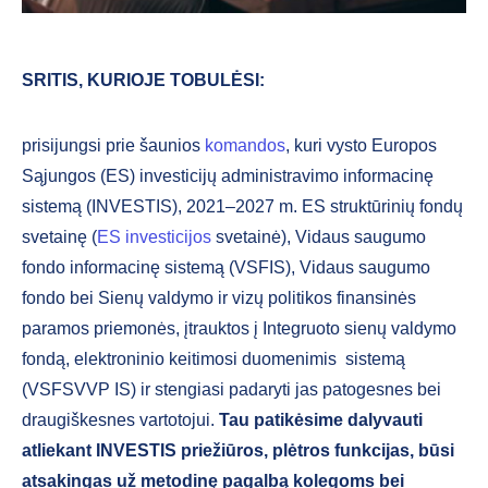
SRITIS, KURIOJE TOBULĖSI:
prisijungsi prie šaunios
komandos
, kuri vysto Europos
Sąjungos (ES) investicijų administravimo informacinę
sistemą (INVESTIS), 2021–2027 m. ES struktūrinių fondų
svetainę (
ES investicijos
svetainė), Vidaus saugumo
fondo informacinę sistemą (VSFIS), Vidaus saugumo
fondo bei Sienų valdymo ir vizų politikos finansinės
paramos priemonės, įtrauktos į Integruoto sienų valdymo
fondą, elektroninio keitimosi duomenimis sistemą
(VSFSVVP IS) ir stengiasi padaryti jas patogesnes bei
draugiškesnes vartotojui.
Tau patikėsime dalyvauti
atliekant INVESTIS priežiūros, plėtros funkcijas, būsi
atsakingas už metodinę pagalbą kolegoms bei