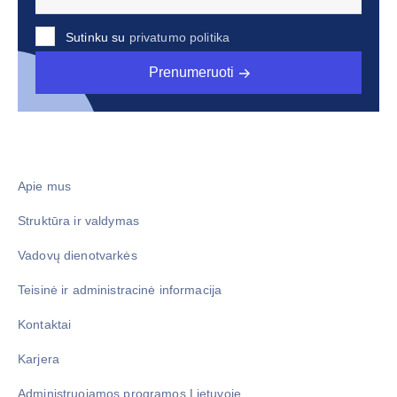
Sutinku su
privatumo politika
Prenumeruoti
Apie mus
Struktūra ir valdymas
Vadovų dienotvarkės
Teisinė ir administracinė informacija
Kontaktai
Karjera
Administruojamos programos Lietuvoje