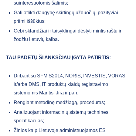
suinteresuotomis šalimis;
Gali atlikti daugybę skirtingų užduočių, pozityviai
priimi iššūkius;
Gebi sklandžiai ir taisyklingai dėstyti mintis raštu ir
žodžiu lietuvių kalba.
TAU PADĖTŲ ŠI ANKSČIAU ĮGYTA PATIRTIS:
Dirbant su SFMIS2014, NORIS, INVESTIS, VORAS
ir/arba DMS, IT produktų klaidų registravimo
sistemomis Mantis, Jira ir pan;
Rengiant metodinę medžiagą, procedūras;
Analizuojant informacinių sistemų technines
specifikacijas;
Žinios kaip Lietuvoje administruojamos ES