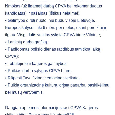
išmokas (už ilgametį darbą CPVA bei rekomenduotus
kandidatus) ir pašalpas (ištikus nelaimei).
• Galimybę dirbti nuotoliniu būdu visoje Lietuvoje,
Europos šalyse – iki 6 mėn. per metus, esant poreikiui ir
ilgiau. Visgi dalis veiklos vyksta CPVA biure Vilniuje;
• Lankstų darbo grafiką.
• Papildomas poilsio dienas (atidirbus tam tikrą laiką
CPVA);
• Tobulėjimo ir karjeros galimybes.
• Puikias darbo sąlygas CPVA biure.
• Rūpestį Tavo fizine ir emocine sveikata.
• Puikią organizacinę kultūrą, grįstą pagarba, pasitikėjimu
bei mūsų vertybėmis.
Daugiau apie mus informacijos rasi CPVA Karjeros
skiltyje https://www.cpva.lt/karjera/825.