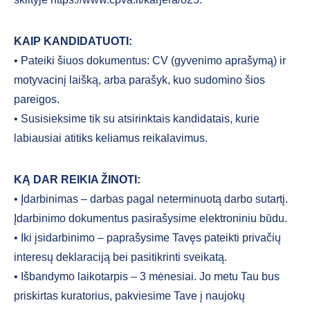
KAIP KANDIDATUOTI:
• Pateiki šiuos dokumentus: CV (gyvenimo aprašymą) ir
motyvacinį laišką, arba parašyk, kuo sudomino šios
pareigos.
• Susisieksime tik su atsirinktais kandidatais, kurie
labiausiai atitiks keliamus reikalavimus.
KĄ DAR REIKIA ŽINOTI:
• Įdarbinimas – darbas pagal neterminuotą darbo sutartį.
Įdarbinimo dokumentus pasirašysime elektroniniu būdu.
• Iki įsidarbinimo – paprašysime Tavęs pateikti privačių
interesų deklaraciją bei pasitikrinti sveikatą.
• Išbandymo laikotarpis – 3 mėnesiai. Jo metu Tau bus
priskirtas kuratorius, pakviesime Tave į naujokų