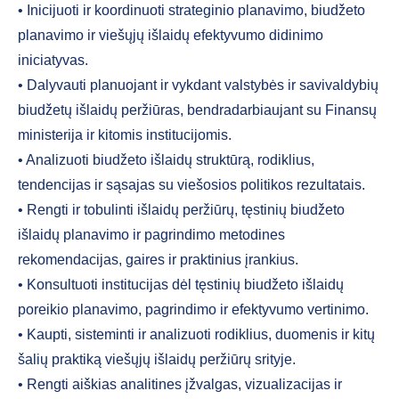
• Inicijuoti ir koordinuoti strateginio planavimo, biudžeto
planavimo ir viešųjų išlaidų efektyvumo didinimo
iniciatyvas.
• Dalyvauti planuojant ir vykdant valstybės ir savivaldybių
biudžetų išlaidų peržiūras, bendradarbiaujant su Finansų
ministerija ir kitomis institucijomis.
• Analizuoti biudžeto išlaidų struktūrą, rodiklius,
tendencijas ir sąsajas su viešosios politikos rezultatais.
• Rengti ir tobulinti išlaidų peržiūrų, tęstinių biudžeto
išlaidų planavimo ir pagrindimo metodines
rekomendacijas, gaires ir praktinius įrankius.
• Konsultuoti institucijas dėl tęstinių biudžeto išlaidų
poreikio planavimo, pagrindimo ir efektyvumo vertinimo.
• Kaupti, sisteminti ir analizuoti rodiklius, duomenis ir kitų
šalių praktiką viešųjų išlaidų peržiūrų srityje.
• Rengti aiškias analitines įžvalgas, vizualizacijas ir