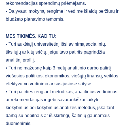
rekomendacijas sprendimų priėmėjams.
• Dalyvauti mokymų rengime ir vedime išlaidų peržiūrų ir
biudžeto planavimo temomis.
MES TIKIMĖS, KAD TU:
• Turi aukštąjį universitetinį išsilavinimą socialinių,
tiksliųjų ar kitų sričių, jeigu tavo patirtis pagrindžia
analitinį profilį.
• Turi ne mažesnę kaip 3 metų analitinio darbo patirtį
viešosios politikos, ekonomikos, viešųjų finansų, veiklos
efektyvumo vertinimo ar susijusiose srityse.
• Turi patirties rengiant metodikas, analitinius vertinimus
ar rekomendacijas ir gebi savarankiškai taikyti
kiekybinius bei kokybinius analizės metodus, įskaitant
darbą su nepilnais ar iš skirtingų šaltinių gaunamais
duomenimis.