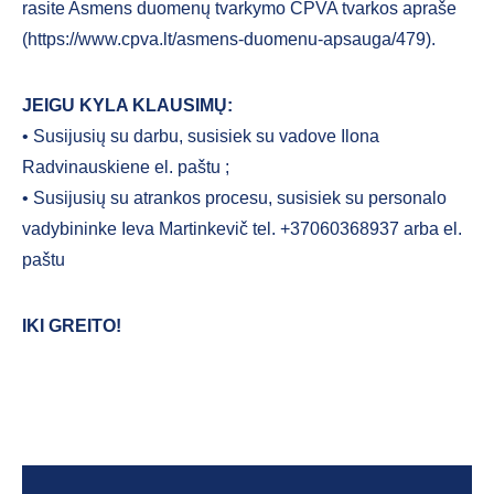
rasite Asmens duomenų tvarkymo CPVA tvarkos apraše
(https://www.cpva.lt/asmens-duomenu-apsauga/479).
JEIGU KYLA KLAUSIMŲ:
• Susijusių su darbu, susisiek su vadove Ilona
Radvinauskiene el. paštu
;
• Susijusių su atrankos procesu, susisiek su personalo
vadybininke Ieva Martinkevič tel. +37060368937 arba el.
paštu
IKI GREITO!