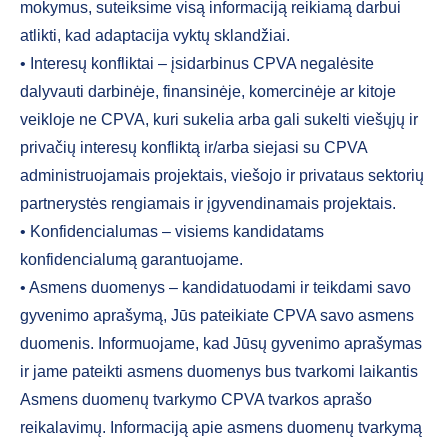
mokymus, suteiksime visą informaciją reikiamą darbui
atlikti, kad adaptacija vyktų sklandžiai.
• Interesų konfliktai – įsidarbinus CPVA negalėsite
dalyvauti darbinėje, finansinėje, komercinėje ar kitoje
veikloje ne CPVA, kuri sukelia arba gali sukelti viešųjų ir
privačių interesų konfliktą ir/arba siejasi su CPVA
administruojamais projektais, viešojo ir privataus sektorių
partnerystės rengiamais ir įgyvendinamais projektais.
• Konfidencialumas – visiems kandidatams
konfidencialumą garantuojame.
• Asmens duomenys – kandidatuodami ir teikdami savo
gyvenimo aprašymą, Jūs pateikiate CPVA savo asmens
duomenis. Informuojame, kad Jūsų gyvenimo aprašymas
ir jame pateikti asmens duomenys bus tvarkomi laikantis
Asmens duomenų tvarkymo CPVA tvarkos aprašo
reikalavimų. Informaciją apie asmens duomenų tvarkymą