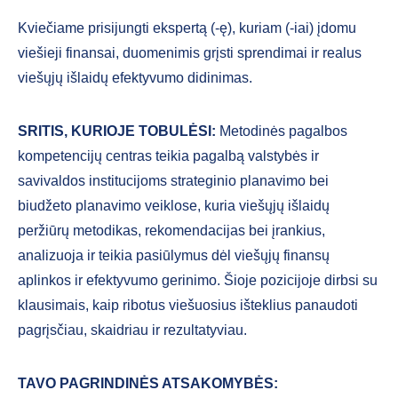
Kviečiame prisijungti ekspertą (-ę), kuriam (-iai) įdomu
viešieji finansai, duomenimis grįsti sprendimai ir realus
viešųjų išlaidų efektyvumo didinimas.
SRITIS, KURIOJE TOBULĖSI:
Metodinės pagalbos
kompetencijų centras teikia pagalbą valstybės ir
savivaldos institucijoms strateginio planavimo bei
biudžeto planavimo veiklose, kuria viešųjų išlaidų
peržiūrų metodikas, rekomendacijas bei įrankius,
analizuoja ir teikia pasiūlymus dėl viešųjų finansų
aplinkos ir efektyvumo gerinimo. Šioje pozicijoje dirbsi su
klausimais, kaip ribotus viešuosius išteklius panaudoti
pagrįsčiau, skaidriau ir rezultatyviau.
TAVO PAGRINDINĖS ATSAKOMYBĖS: