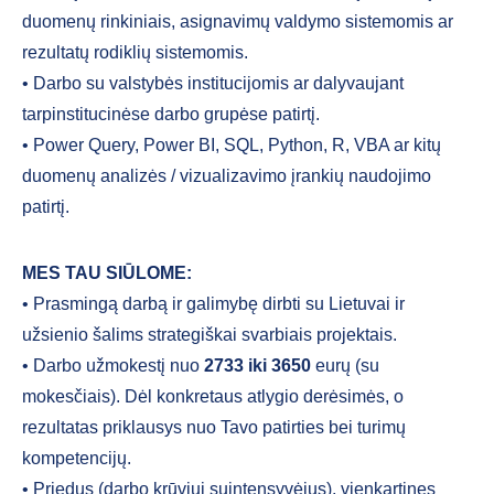
duomenų rinkiniais, asignavimų valdymo sistemomis ar
rezultatų rodiklių sistemomis.
• Darbo su valstybės institucijomis ar dalyvaujant
tarpinstitucinėse darbo grupėse patirtį.
• Power Query, Power BI, SQL, Python, R, VBA ar kitų
duomenų analizės / vizualizavimo įrankių naudojimo
patirtį.
MES TAU SIŪLOME:
• Prasmingą darbą ir galimybę dirbti su Lietuvai ir
užsienio šalims strategiškai svarbiais projektais.
• Darbo užmokestį nuo
2733 iki 3650
eurų (su
mokesčiais). Dėl konkretaus atlygio derėsimės, o
rezultatas priklausys nuo Tavo patirties bei turimų
kompetencijų.
• Priedus (darbo krūviui suintensyvėjus), vienkartines