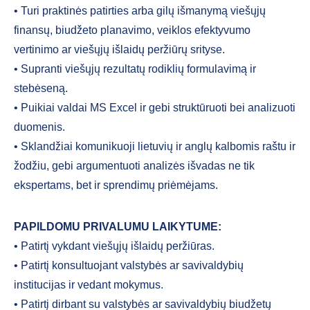
• Turi praktinės patirties arba gilų išmanymą viešųjų
finansų, biudžeto planavimo, veiklos efektyvumo
vertinimo ar viešųjų išlaidų peržiūrų srityse.
• Supranti viešųjų rezultatų rodiklių formulavimą ir
stebėseną.
• Puikiai valdai MS Excel ir gebi struktūruoti bei analizuoti
duomenis.
• Sklandžiai komunikuoji lietuvių ir anglų kalbomis raštu ir
žodžiu, gebi argumentuoti analizės išvadas ne tik
ekspertams, bet ir sprendimų priėmėjams.
PAPILDOMU PRIVALUMU LAIKYTUME:
• Patirtį vykdant viešųjų išlaidų peržiūras.
• Patirtį konsultuojant valstybės ar savivaldybių
institucijas ir vedant mokymus.
• Patirtį dirbant su valstybės ar savivaldybių biudžetų