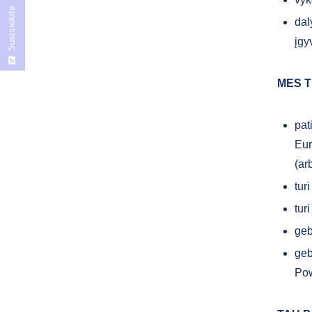
Susisiekite
dal
įgy
MES T
pat
Eur
(ar
tur
tur
geb
geb
Pow