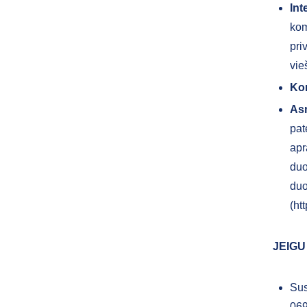
Int
kom
pri
vie
Ko
As
pat
apr
duo
duo
(ht
JEIGU
Sus
069