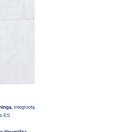
smingą
, integruotą
io ES
me dinamišką