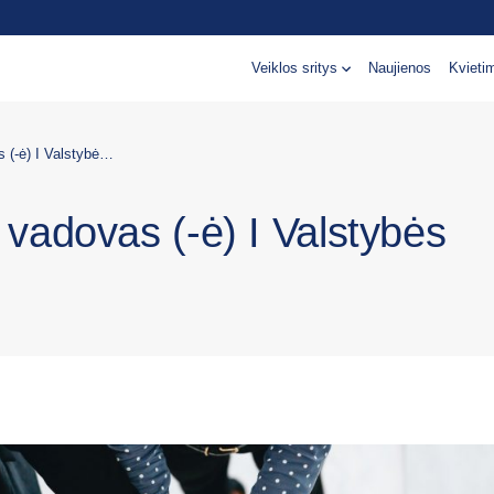
Veiklos sritys
Naujienos
Kvieti
Vyresnysis (-ioji) projektų vadovas (-ė) I Valstybės sienų projektai
ų vadovas (-ė) I Valstybės