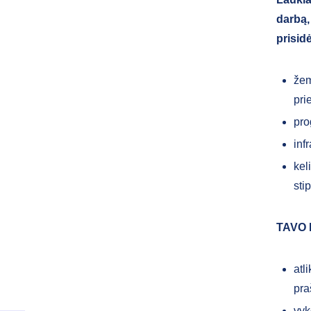
darbą,
prisidė
žem
pri
pro
inf
kel
sti
TAVO
atl
pra
vyk