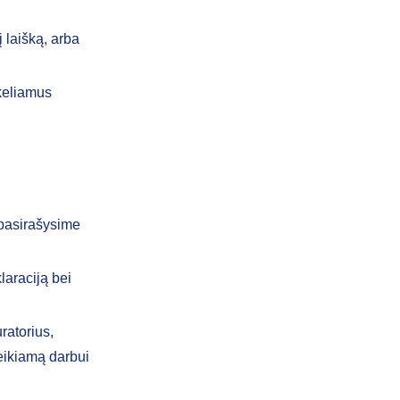
 laišką, arba
 keliamus
 pasirašysime
laraciją bei
ratorius,
eikiamą darbui