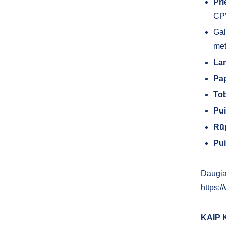
Pr
CPV
Gal
met
Lan
Pap
Tob
Pui
Rūp
Pui
Daugia
https:/
KAIP 