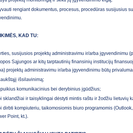
yvauti rengiant dokumentus, procesus, procedūras susijusius su
vendinimu.
IKIMĖS, KAD TU:
irties, susijusios projektų administravimu ir/arba įgyvendinimu (pa
opos Sąjungos ar kitų tarptautinių finansinių institucijų finansu
ba) projektų administravimu ir/arba įgyvendinimu būtų privaluma
i aukštąjį išsilavinimą;
i puikius komunikacinius bei derybinius įgūdžius;
i sklandžiai ir taisyklingai dėstyti mintis raštu ir žodžiu lietuvių k
i dirbti kompiuteriu, taikomosiomis biuro programomis (Outlook,
er Point, kt.).