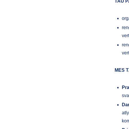
TAU P
org
ren
ver
ren
vert
MES T
Pr
sva
Dar
atl
kom