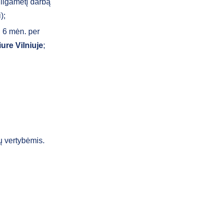
 ilgametį darbą
);
i 6 mėn. per
ure Vilniuje
;
ų vertybėmis.