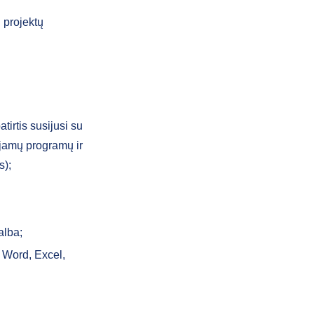
 projektų
tirtis susijusi su
ojamų programų ir
s);
alba;
 Word, Excel,