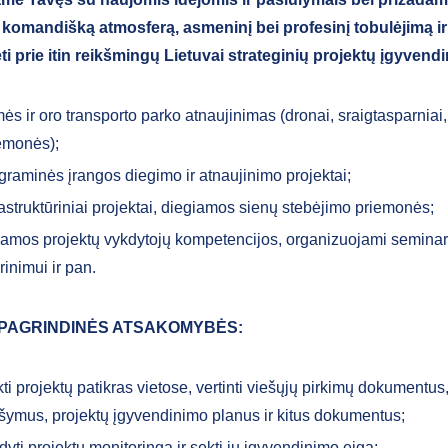
 komandišką atmosferą, asmeninį bei profesinį tobulėjimą i
ti
prie itin reikšmingų Lietuvai strateginių projektų įgyvend
ės ir oro transporto parko atnaujinimas (dronai, sraigtasparniai,
emonės);
graminės įrangos diegimo ir atnaujinimo projektai;
rastruktūriniai projektai, diegiamos sienų stebėjimo priemonės;
iamos projektų vykdytojų kompetencijos, organizuojami seminar
prinimui ir pan.
 PAGRINDINĖS ATSAKOMYBĖS:
ikti projektų patikras vietose, vertinti viešųjų pirkimų dokumentu
šymus, projektų įgyvendinimo planus ir kitus dokumentus;
dyti projektų monitoringą ir sekti jų įgyvendinimo eigą;