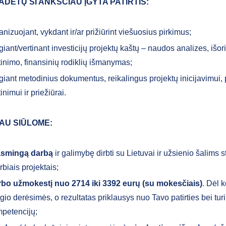
ADĖTŲ ŠI ANKSČIAU ĮGYTA PATIRTIS:
anizuojant, vykdant ir/ar prižiūrint viešuosius pirkimus;
giant/vertinant investicijų projektų kaštų – naudos analizes, išor
tinimo, finansinių rodiklių išmanymas;
giant metodinius dokumentus, reikalingus projektų inicijavimui,
inimui ir priežiūrai.
AU SIŪLOME:
asmingą darbą
ir galimybę dirbti su Lietuvai ir užsienio šalims s
rbiais projektais;
bo užmokestį nuo 2714 iki 3392 eurų (su mokesčiais)
. Dėl 
ygio derėsimės, o rezultatas priklausys nuo Tavo patirties bei tu
petencijų;