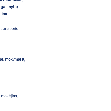
r galimybę
inimo
:
 transporto
ai, mokymai jų
s, mokėjimų