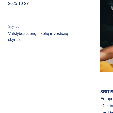
2025-10-27
Skyrius
Valstybės sienų ir kelių investicijų
skyrius
SRITI
Europo
užtikri
Laukia