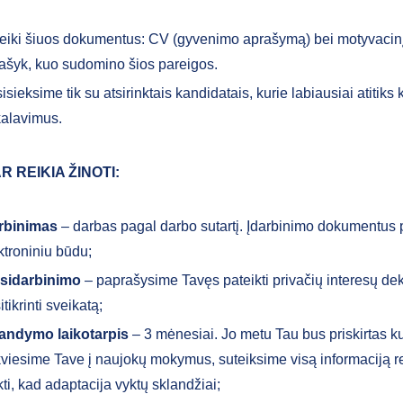
eiki šiuos dokumentus: CV (gyvenimo aprašymą) bei motyvacinį
ašyk, kuo sudomino šios pareigos.
isieksime tik su atsirinktais kandidatais, kurie labiausiai atitiks
kalavimus.
R REIKIA ŽINOTI:
rbinimas
– darbas pagal darbo sutartį. Įdarbinimo dokumentus
ktroniniu būdu;
 įsidarbinimo
– paprašysime Tavęs pateikti privačių interesų dek
itikrinti sveikatą;
andymo laikotarpis
– 3 mėnesiai. Jo metu Tau bus priskirtas ku
viesime Tave į naujokų mokymus, suteiksime visą informaciją r
ikti, kad adaptacija vyktų sklandžiai;