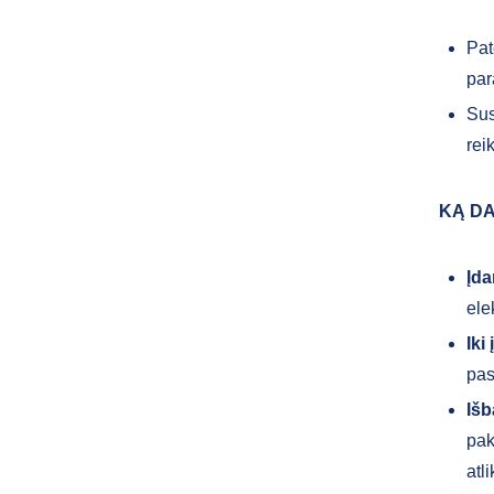
Pat
par
Sus
rei
KĄ DA
Įda
ele
Iki
pas
Išb
pak
atl