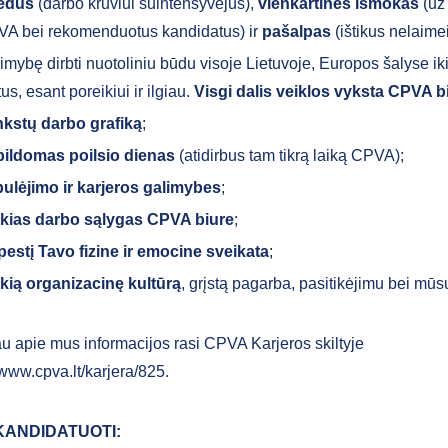
iedus
(darbo krūviui suintensyvėjus),
vienkartines išmokas
(už
A bei rekomenduotus kandidatus) ir
pašalpas
(ištikus nelaimei
imybę dirbti nuotoliniu būdu visoje Lietuvoje, Europos šalyse ik
us, esant poreikiui ir ilgiau.
Visgi dalis veiklos vyksta CPVA bi
kstų darbo grafiką
;
ildomas poilsio dienas
(atidirbus tam tikrą laiką CPVA);
ulėjimo ir karjeros galimybes
;
kias darbo sąlygas CPVA biure
;
estį Tavo fizine ir emocine sveikata
;
kią organizacinę kultūrą
, grįstą pagarba, pasitikėjimu bei mūs
u apie mus informacijos rasi CPVA Karjeros skiltyje
/www.cpva.lt/karjera/825.
KANDIDATUOTI: