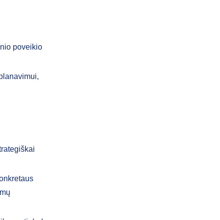
inio poveikio
 planavimui,
trategiškai
konkretaus
rimų