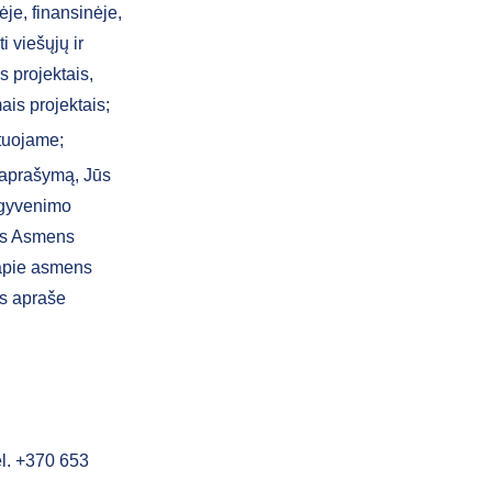
je, finansinėje,
i viešųjų ir
s projektais,
ais projektais;
tuojame;
 aprašymą, Jūs
 gyvenimo
tis Asmens
 apie asmens
s apraše
l. +370 653