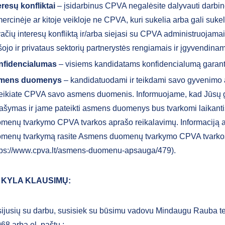
eresų konfliktai
– įsidarbinus CPVA negalėsite dalyvauti darbinė
ercinėje ar kitoje veikloje ne CPVA, kuri sukelia arba gali sukelt
vačių interesų konfliktą ir/arba siejasi su CPVA administruojamai
šojo ir privataus sektorių partnerystės rengiamais ir įgyvendinam
nfidencialumas
– visiems kandidatams konfidencialumą garan
mens duomenys
– kandidatuodami ir teikdami savo gyvenimo
eikiate CPVA savo asmens duomenis. Informuojame, kad Jūsų
ašymas ir jame pateikti asmens duomenys bus tvarkomi laikan
menų tvarkymo CPVA tvarkos aprašo reikalavimų. Informaciją
menų tvarkymą rasite Asmens duomenų tvarkymo CPVA tvarko
tps://www.cpva.lt/asmens-duomenu-apsauga/479).
 KYLA KLAUSIMŲ:
ijusių su darbu, susisiek su būsimu vadovu Mindaugu Rauba te
68 arba el. paštu
;