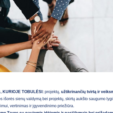
S, KURIOJE TOBULĖSI:
projektų,
užtikrinančių tvirtą ir veik
s išorės sienų valdymą bei projektų, skirtų aukšto saugumo lyg
nimui, vertinimas ir įgyvendinimo priežiūra.
me Tavęs su naujomis idėjomis ir pasiūlymais bei prižada