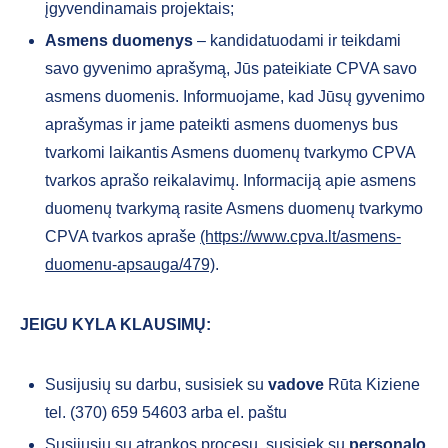
įgyvendinamais projektais;
Asmens duomenys
– kandidatuodami ir teikdami
savo gyvenimo aprašymą, Jūs pateikiate CPVA savo
asmens duomenis. Informuojame, kad Jūsų gyvenimo
aprašymas ir jame pateikti asmens duomenys bus
tvarkomi laikantis Asmens duomenų tvarkymo CPVA
tvarkos aprašo reikalavimų. Informaciją apie asmens
duomenų tvarkymą rasite Asmens duomenų tvarkymo
CPVA tvarkos apraše
(https://www.cpva.lt/asmens-
duomenu-apsauga/479)
.
JEIGU KYLA KLAUSIMŲ:
Susijusių su darbu, susisiek su
vadove
Rūta Kiziene
tel. (370) 659 54603 arba el. paštu
Susijusių su atrankos procesu, susisiek su
personalo