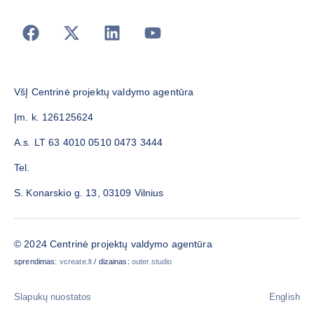
VšĮ Centrinė projektų valdymo agentūra
Įm. k. 126125624
A.s. LT 63 4010 0510 0473 3444
Tel.
S. Konarskio g. 13, 03109 Vilnius
© 2024 Centrinė projektų valdymo agentūra
sprendimas:
vcreate.lt
/ dizainas:
outer.studio
Slapukų nuostatos
English