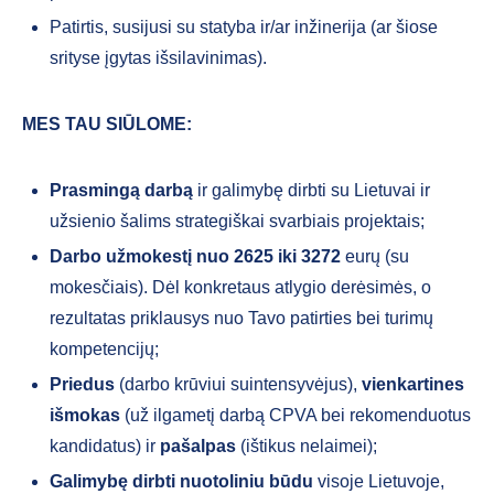
Patirtis, susijusi su statyba ir/ar inžinerija (ar šiose
srityse įgytas išsilavinimas).
MES TAU SIŪLOME:
Prasmingą darbą
ir galimybę dirbti su Lietuvai ir
užsienio šalims strategiškai svarbiais projektais;
Darbo užmokestį
nuo
2625 iki 3272
eurų (su
mokesčiais). Dėl konkretaus atlygio derėsimės, o
rezultatas priklausys nuo Tavo patirties bei turimų
kompetencijų;
Priedus
(darbo krūviui suintensyvėjus),
vienkartines
išmokas
(už ilgametį darbą CPVA bei rekomenduotus
kandidatus) ir
pašalpas
(ištikus nelaimei);
Galimybę dirbti nuotoliniu būdu
visoje Lietuvoje,