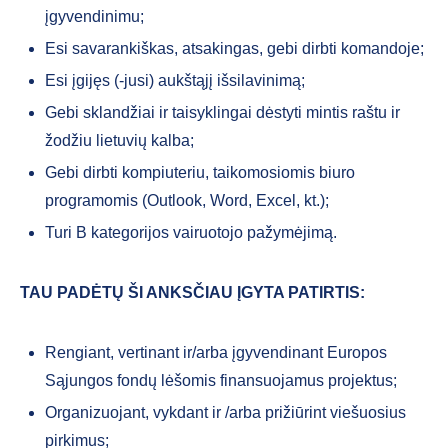
įgyvendinimu;
Esi savarankiškas, atsakingas, gebi dirbti komandoje;
Esi įgijęs (-jusi) aukštąjį išsilavinimą;
Gebi sklandžiai ir taisyklingai dėstyti mintis raštu ir
žodžiu lietuvių kalba;
Gebi dirbti kompiuteriu, taikomosiomis biuro
programomis (Outlook, Word, Excel, kt.);
Turi B kategorijos vairuotojo pažymėjimą.
TAU PADĖTŲ ŠI ANKSČIAU ĮGYTA PATIRTIS:
Rengiant, vertinant ir/arba įgyvendinant Europos
Sąjungos fondų lėšomis finansuojamus projektus;
Organizuojant, vykdant ir /arba prižiūrint viešuosius
pirkimus;