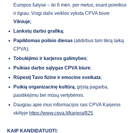
Europos šalyse – iki 6 mėn. per metus, esant poreikiui
ir ilgiau. Visgi dalis veiklos vyksta CPVA biure
Vilniuje;
Lankstų darbo grafiką
;
Papildomas poilsio dienas
(atidirbus tam tikrą laiką
CPVA);
Tobulėjimo ir karjeros galimybes
;
Puikias darbo sąlygas CPVA biure
;
Rūpestį Tavo fizine ir emocine sveikata
;
Puikią organizacinę kultūrą,
grįstą pagarba,
pasitikėjimu bei mūsų vertybėmis.
Daugiau apie mus informacijos rasi CPVA Karjeros
skiltyje
https://www.cpva.lt/karjera/825
.
KAIP KANDIDATUOTI: