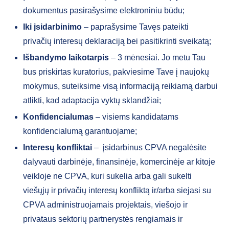
dokumentus pasirašysime elektroniniu būdu;
Iki įsidarbinimo
– paprašysime Tavęs pateikti
privačių interesų deklaraciją bei pasitikrinti sveikatą;
Išbandymo laikotarpis
– 3 mėnesiai. Jo metu Tau
bus priskirtas kuratorius, pakviesime Tave į naujokų
mokymus, suteiksime visą informaciją reikiamą darbui
atlikti, kad adaptacija vyktų sklandžiai;
Konfidencialumas
– visiems kandidatams
konfidencialumą garantuojame;
Interesų konfliktai
– įsidarbinus CPVA negalėsite
dalyvauti darbinėje, finansinėje, komercinėje ar kitoje
veikloje ne CPVA, kuri sukelia arba gali sukelti
viešųjų ir privačių interesų konfliktą ir/arba siejasi su
CPVA administruojamais projektais, viešojo ir
privataus sektorių partnerystės rengiamais ir