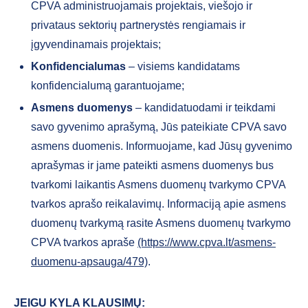
CPVA administruojamais projektais, viešojo ir
privataus sektorių partnerystės rengiamais ir
įgyvendinamais projektais;
Konfidencialumas
– visiems kandidatams
konfidencialumą garantuojame;
Asmens duomenys
– kandidatuodami ir teikdami
savo gyvenimo aprašymą, Jūs pateikiate CPVA savo
asmens duomenis. Informuojame, kad Jūsų gyvenimo
aprašymas ir jame pateikti asmens duomenys bus
tvarkomi laikantis Asmens duomenų tvarkymo CPVA
tvarkos aprašo reikalavimų. Informaciją apie asmens
duomenų tvarkymą rasite Asmens duomenų tvarkymo
CPVA tvarkos apraše
(https://www.cpva.lt/asmens-
duomenu-apsauga/479)
.
JEIGU KYLA KLAUSIMŲ: