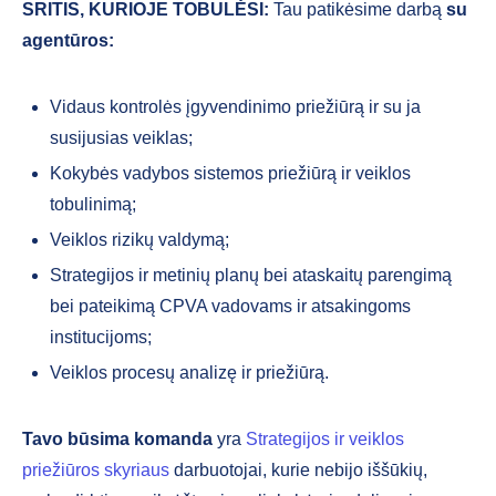
SRITIS, KURIOJE TOBULĖSI:
Tau patikėsime darbą
su
agentūros:
Vidaus kontrolės įgyvendinimo priežiūrą ir su ja
susijusias veiklas;
Kokybės vadybos sistemos priežiūrą ir veiklos
tobulinimą;
Veiklos rizikų valdymą;
Strategijos ir metinių planų bei ataskaitų parengimą
bei pateikimą CPVA vadovams ir atsakingoms
institucijoms;
Veiklos procesų analizę ir priežiūrą.
Tavo būsima
komanda
yra
Strategijos ir veiklos
priežiūros skyriaus
darbuotojai, kurie nebijo iššūkių,