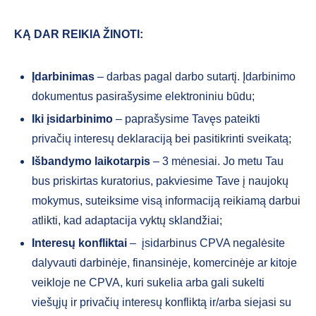
KĄ DAR REIKIA ŽINOTI:
Įdarbinimas
– darbas pagal darbo sutartį. Įdarbinimo
dokumentus pasirašysime elektroniniu būdu;
Iki įsidarbinimo
– paprašysime Tavęs pateikti
privačių interesų deklaraciją bei pasitikrinti sveikatą;
Išbandymo laikotarpis
– 3 mėnesiai. Jo metu Tau
bus priskirtas kuratorius, pakviesime Tave į naujokų
mokymus, suteiksime visą informaciją reikiamą darbui
atlikti, kad adaptacija vyktų sklandžiai;
Interesų konfliktai
– įsidarbinus CPVA negalėsite
dalyvauti darbinėje, finansinėje, komercinėje ar kitoje
veikloje ne CPVA, kuri sukelia arba gali sukelti
viešųjų ir privačių interesų konfliktą ir/arba siejasi su