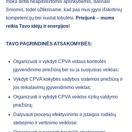
moka dirbti neapibrėžtomis aplinkybėmis, dalinasi
žiniomis, todėl užtikriname, kad pas mus įgysi išskirtinių
kompetencijų bei nuolat tobulėsi.
Prisijunk – mums
reikia Tavo idėjų ir energijos!
TAVO PAGRINDINĖS ATSAKOMYBĖS:
Organizuoti ir vykdyti CPVA vidaus kontrolės
įgyvendinimo priežiūrą bei su ja susijusias veiklas;
Vykdyti CPVA kokybės vadybos sistemos priežiūrą ir
jos reikalavimų įgyvendinimo veiklas;
Organizuoti ir vykdyti CPVA veiklos rizikų valdymo
priežiūrą;
Dalyvauti procesų efektyvinimo ir įstaigos rodiklių
stebėjimo ir vertinimo veiklose;