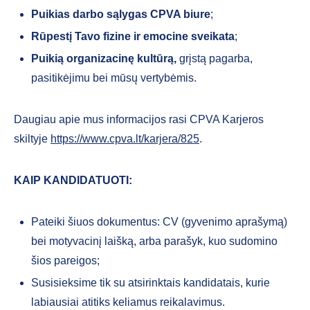
Puikias darbo sąlygas CPVA biure
;
Rūpestį Tavo fizine ir emocine sveikata
;
Puikią organizacinę kultūrą,
grįstą pagarba,
pasitikėjimu bei mūsų vertybėmis.
Daugiau apie mus informacijos rasi CPVA Karjeros
skiltyje
https://www.cpva.lt/karjera/825
.
KAIP KANDIDATUOTI:
Pateiki šiuos dokumentus: CV (gyvenimo aprašymą)
bei motyvacinį laišką, arba parašyk, kuo sudomino
šios pareigos;
Susisieksime tik su atsirinktais kandidatais, kurie
labiausiai atitiks keliamus reikalavimus.