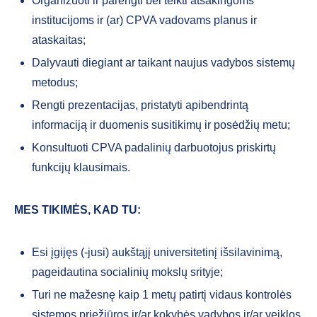
Organizuoti ir parengti bei teikti atsakingoms
institucijoms ir (ar) CPVA vadovams planus ir
ataskaitas;
Dalyvauti diegiant ar taikant naujus vadybos sistemų
metodus;
Rengti prezentacijas, pristatyti apibendrintą
informaciją ir duomenis susitikimų ir posėdžių metu;
Konsultuoti CPVA padalinių darbuotojus priskirtų
funkcijų klausimais.
MES TIKIMĖS, KAD TU:
Esi įgijęs (-jusi) aukštąjį universitetinį išsilavinimą,
pageidautina socialinių mokslų srityje;
Turi ne mažesnę kaip 1 metų patirtį vidaus kontrolės
sistemos priežiūros ir/ar kokybės vadybos ir/ar veiklos