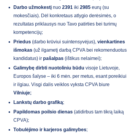
Darbo užmokestį
nuo
2391
iki
2985
eurų (su
mokesčiais). Dėl konkretaus atlygio derėsimės, o
rezultatas priklausys nuo Tavo patirties bei turimų
kompetencijų;
Priedus
(darbo krūviui suintensyvėjus),
vienkartines
išmokas
(už ilgametį darbą CPVA bei rekomenduotus
kandidatus) ir
pašalpas
(ištikus nelaimei);
Galimybę dirbti nuotoliniu būdu
visoje Lietuvoje,
Europos šalyse – iki 6 mėn. per metus, esant poreikiui
ir ilgiau. Visgi dalis veiklos vyksta CPVA biure
Vilniuje;
Lankstų darbo grafiką
;
Papildomas poilsio dienas
(atidirbus tam tikrą laiką
CPVA);
Tobulėjimo ir karjeros galimybes
;