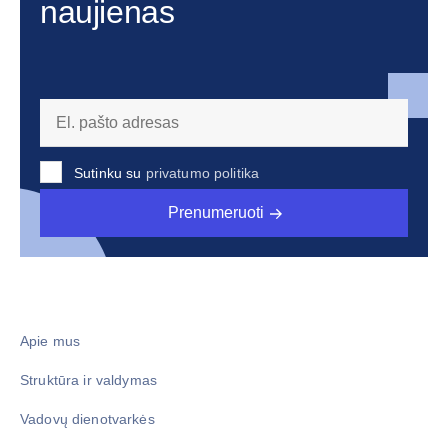
naujienas
Sutinku su
privatumo politika
Prenumeruoti
Apie mus
Struktūra ir valdymas
Vadovų dienotvarkės