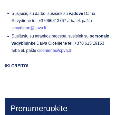
Susijusių su darbu, susisiek su
vadove
Daina
Sirvydiene tel. +37066313767 arba el. paštu
sirvydiene@cpva.lt
Susijusių su atrankos procesu, susisiek su
personalo
vadybininke
Daiva Cicėnienė tel. +370 615 19153
arba el. paštu
ciceniene@cpva.lt
IKI GREITO
!
Prenumeruokite