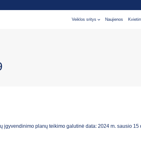
Veiklos sritys
Naujienos
Kvieti
9
ų įgyvendinimo planų teikimo galutinė data: 2024 m. sausio 15 d