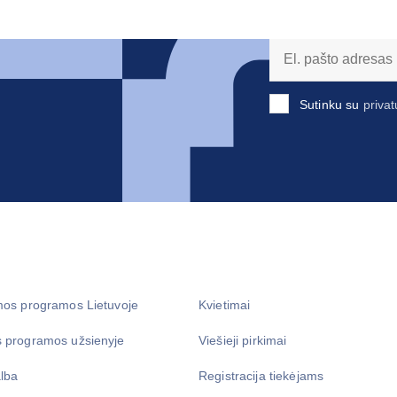
Sutinku su
privat
mos programos Lietuvoje
Kvietimai
 programos užsienyje
Viešieji pirkimai
lba
Registracija tiekėjams