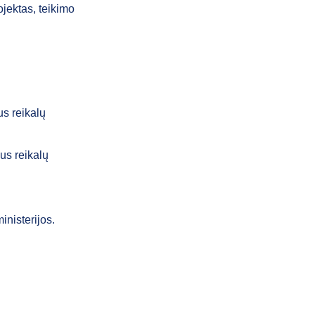
ojektas, teikimo
us reikalų
us reikalų
inisterijos.