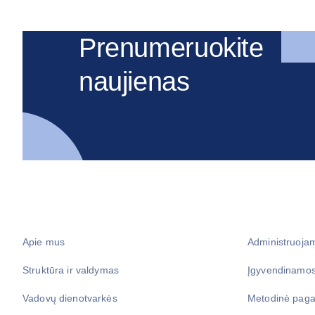
Prenumeruokite
naujienas
Apie mus
Administruoja
Struktūra ir valdymas
Įgyvendinamos
Vadovų dienotvarkės
Metodinė paga