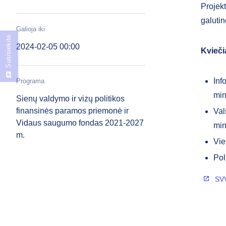
Projekt
galutin
Galioja iki
Susisiekite
2024-02-05 00:00
Kvieči
Inf
Programa
min
Sienų valdymo ir vizų politikos
finansinės paramos priemonė ir
Val
Vidaus saugumo fondas 2021-2027
min
m.
Vie
Pol
SVV