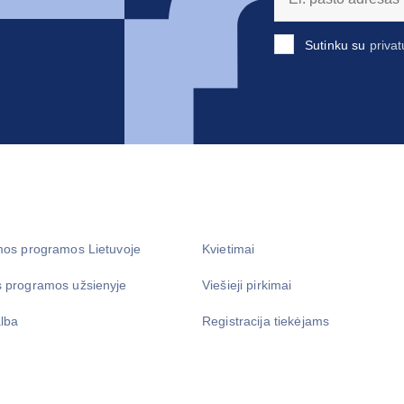
Sutinku su
privat
mos programos Lietuvoje
Kvietimai
 programos užsienyje
Viešieji pirkimai
lba
Registracija tiekėjams