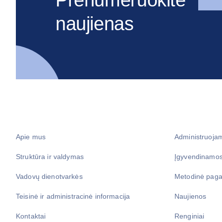
naujienas
Apie mus
Administruoja
Struktūra ir valdymas
Įgyvendinamos
Vadovų dienotvarkės
Metodinė paga
Teisinė ir administracinė informacija
Naujienos
Kontaktai
Renginiai