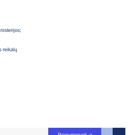
isterijos;
s reikalų
Prenumeruoti