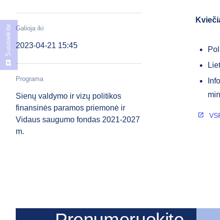
Kvieči
Susisiekite
Galioja iki
2023-04-21 15:45
Pol
Lie
Programa
Inf
min
Sienų valdymo ir vizų politikos
finansinės paramos priemonė ir
VSF
Vidaus saugumo fondas 2021-2027
m.
Prenumeruokite