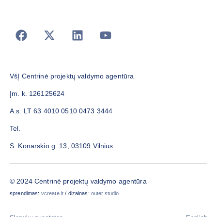
VšĮ Centrinė projektų valdymo agentūra
Įm. k. 126125624
A.s. LT 63 4010 0510 0473 3444
Tel.
S. Konarskio g. 13, 03109 Vilnius
© 2024 Centrinė projektų valdymo agentūra
sprendimas:
vcreate.lt
/ dizainas:
outer.studio