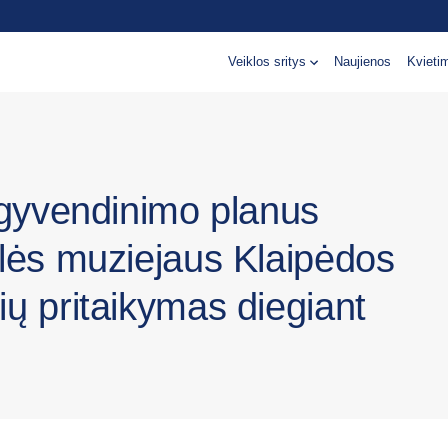
Veiklos sritys
Naujienos
Kvieti
 įgyvendinimo planus
ilės muziejaus Klaipėdos
ių pritaikymas diegiant