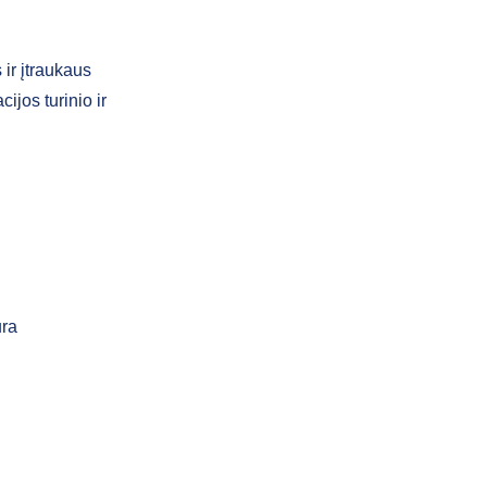
ir įtraukaus
ijos turinio ir
ūra