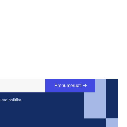
Prenumeruoti
umo politika