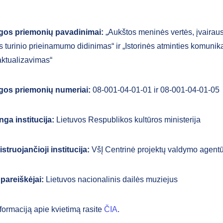
os priemonių pavadinimai:
„Aukštos meninės vertės, įvairaus 
s turinio prieinamumo didinimas“ ir „Istorinės atminties komunikac
aktualizavimas“
os priemonių numeriai:
08-001-04-01-01 ir 08-001-04-01-05
nga institucija:
Lietuvos Respublikos kultūros ministerija
struojančioji institucija:
VšĮ Centrinė projektų valdymo agent
 pareiškėjai:
Lietuvos nacionalinis dailės muziejus
formaciją apie kvietimą rasite
ČIA
.