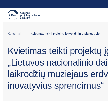
>
Kvietimai
Kvietimas teikti projektų įgyvendinimo planus „Lietuvos nacionalinio dailės muziejaus Klaipėdos laikrodžių muziejaus erdvių pritaikymas diegiant inovatyvius sprendimus“
Kvietimas teikti projektų
„Lietuvos nacionalinio da
laikrodžių muziejaus erdv
inovatyvius sprendimus“