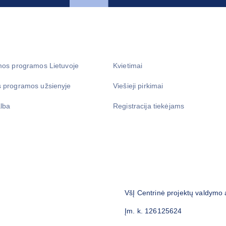
mos programos Lietuvoje
Kvietimai
 programos užsienyje
Viešieji pirkimai
lba
Registracija tiekėjams
VšĮ Centrinė projektų valdymo
Įm. k. 126125624