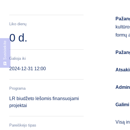
Pažang
Liko dienų
kultūro
0 d.
formų 
Susisiekite
Pažang
Galioja iki
2024-12-31 12:00
Atsaki
Admini
Programa
LR biudžeto lėšomis finansuojami
Galimi
projektai
Visą in
Pareiškėjo tipas