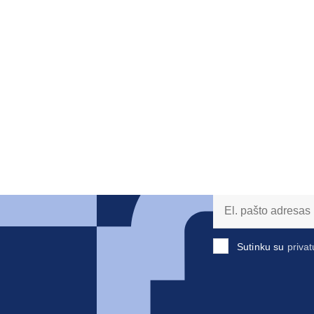
Sutinku su
privat