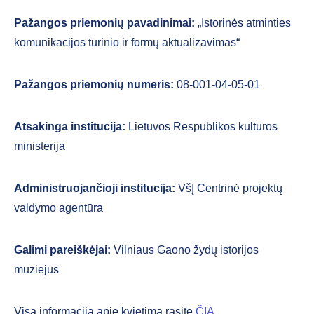
Pažangos priemonių pavadinimai:
„Istorinės atminties
komunikacijos turinio ir formų aktualizavimas“
Pažangos priemonių numeris:
08-001-04-05-01
Atsakinga institucija:
Lietuvos Respublikos kultūros
ministerija
Administruojančioji institucija:
VšĮ Centrinė projektų
valdymo agentūra
Galimi pareiškėjai:
Vilniaus Gaono žydų istorijos
muziejus
Visą informaciją apie kvietimą rasite
ČIA
.