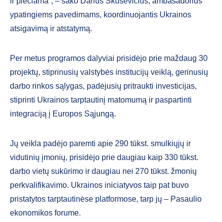
ir plečiama“, – sako Darius Skusevičius, ambasadorius
ypatingiems pavedimams, koordinuojantis Ukrainos
atsigavimą ir atstatymą.
Per metus programos dalyviai prisidėjo prie maždaug 30
projektų, stiprinusių valstybės institucijų veiklą, gerinusių
darbo rinkos sąlygas, padėjusių pritraukti investicijas,
stiprinti Ukrainos tarptautinį matomumą ir paspartinti
integraciją į Europos Sąjungą.
Jų veikla padėjo paremti apie 290 tūkst. smulkiųjų ir
vidutinių įmonių, prisidėjo prie daugiau kaip 330 tūkst.
darbo vietų sukūrimo ir daugiau nei 270 tūkst. žmonių
perkvalifikavimo. Ukrainos iniciatyvos taip pat buvo
pristatytos tarptautinėse platformose, tarp jų – Pasaulio
ekonomikos forume.