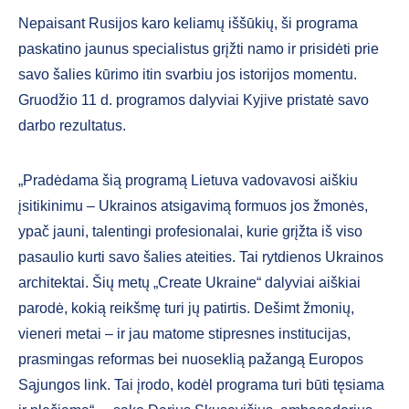
Nepaisant Rusijos karo keliamų iššūkių, ši programa
paskatino jaunus specialistus grįžti namo ir prisidėti prie
savo šalies kūrimo itin svarbiu jos istorijos momentu.
Gruodžio 11 d. programos dalyviai Kyjive pristatė savo
darbo rezultatus.
„Pradėdama šią programą Lietuva vadovavosi aiškiu
įsitikinimu – Ukrainos atsigavimą formuos jos žmonės,
ypač jauni, talentingi profesionalai, kurie grįžta iš viso
pasaulio kurti savo šalies ateities. Tai rytdienos Ukrainos
architektai. Šių metų „Create Ukraine“ dalyviai aiškiai
parodė, kokią reikšmę turi jų patirtis. Dešimt žmonių,
vieneri metai – ir jau matome stipresnes institucijas,
prasmingas reformas bei nuoseklią pažangą Europos
Sąjungos link. Tai įrodo, kodėl programa turi būti tęsiama