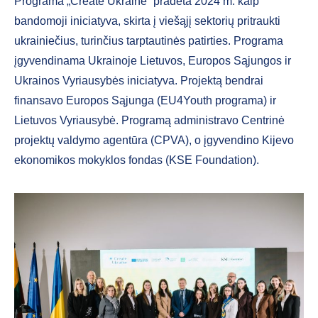
Programa „Create Ukraine“ pradėta 2024 m. kaip
bandomoji iniciatyva, skirta į viešąjį sektorių pritraukti
ukrainiečius, turinčius tarptautinės patirties. Programa
įgyvendinama Ukrainoje Lietuvos, Europos Sąjungos ir
Ukrainos Vyriausybės iniciatyva. Projektą bendrai
finansavo Europos Sąjunga (EU4Youth programa) ir
Lietuvos Vyriausybė. Programą administravo Centrinė
projektų valdymo agentūra (CPVA), o įgyvendino Kijevo
ekonomikos mokyklos fondas (KSE Foundation).