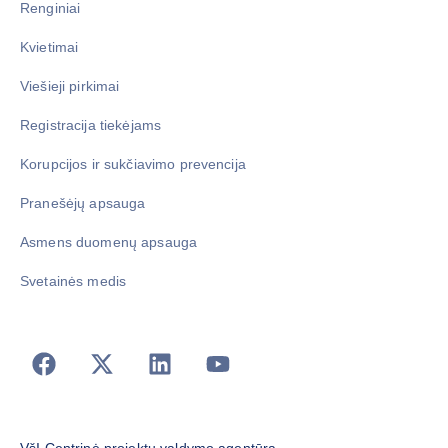
Renginiai
Kvietimai
Viešieji pirkimai
Registracija tiekėjams
Korupcijos ir sukčiavimo prevencija
Pranešėjų apsauga
Asmens duomenų apsauga
Svetainės medis
VšĮ Centrinė projektų valdymo agentūra