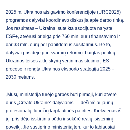
2025 m. Ukrainos atsigavimo konferencijoje (URC2025)
programos dalyviai koordinavo diskusiją apie darbo rinką.
Jos rezultatas – Ukrainai suteikta asocijuota narystė
ESF+, atvėrusi prieigą prie 760 mln. eurų finansavimo ir
dar 33 mln. eurų per papildomus susitarimus. Be to,
dalyviai prisidėjo prie svarbių reformų: baigtas penkių
Ukrainos teisės aktų skyrių vertinimas stojimo į ES
procese ir rengta Ukrainos eksporto strategija 2025 –
2030 metams.
„Mūsų ministerija turėjo garbės būti pirmoji, kuri atvėrė
duris „Create Ukraine“ dalyviams – dešimčiai jaunų
profesionalų, turinčių tarptautinės patirties. Kiekvienas iš
jų prisidėjo išskirtiniu būdu ir sukūrė realų, sisteminį
poveikį. Jie sustiprino ministeriją ten, kur to labiausiai