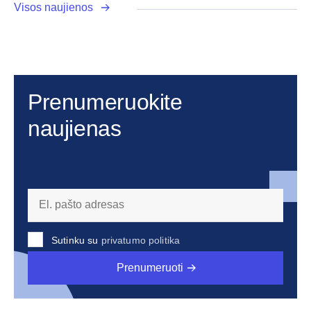
Visos naujienos
Prenumeruokite
naujienas
Sutinku su
privatumo politika
Prenumeruoti