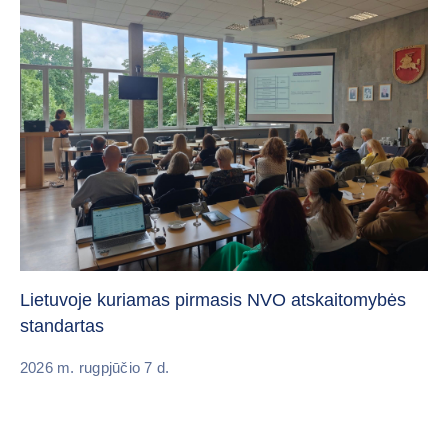
„C
vi
Lietuvoje kuriamas pirmasis NVO atskaitomybės
standartas
20
2026 m. rugpjūčio 7 d.