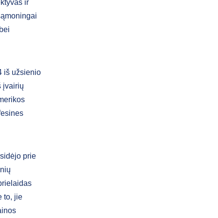
ktyvas ir
 sąmoningai
bei
4 iš užsienio
 įvairių
Amerikos
ofesines
sidėjo prie
inių
prielaidas
to, jie
ainos