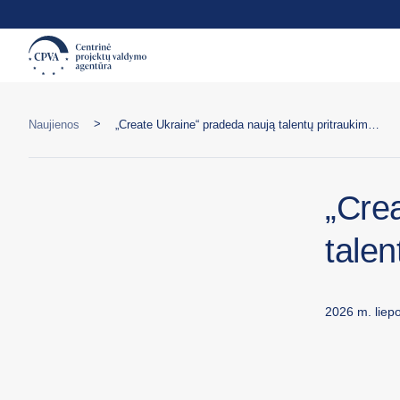
>
Naujienos
„Create Ukraine“ pradeda naują talentų pritraukimo etapą
„Cre
talen
2026 m. liepo