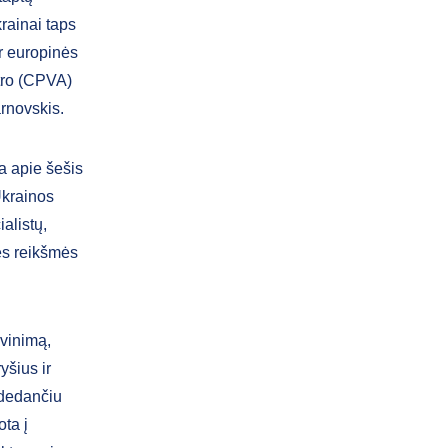
rainai taps
ir europinės
ntro (CPVA)
arnovskis.
a apie šešis
 Ukrainos
alistų,
nės reikšmės
avinimą,
yšius ir
adedančiu
ota į