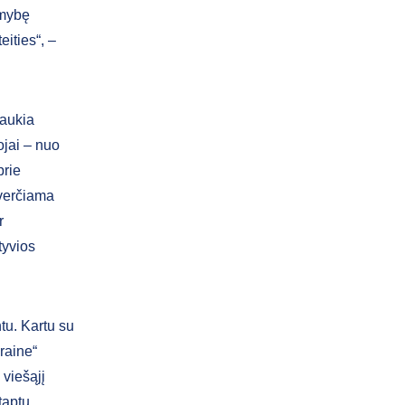
imybę
eities“, –
raukia
ojai – nuo
prie
averčiama
r
tyvios
tu. Kartu su
raine“
 viešąjį
 taptų