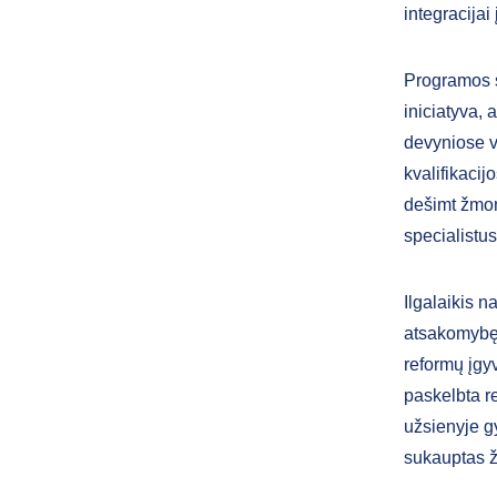
integracija
Programos s
iniciatyva,
devyniose va
kvalifikacij
dešimt žmoni
specialistus
Ilgalaikis n
atsakomybę 
reformų įgyv
paskelbta r
užsienyje gy
sukauptas ž