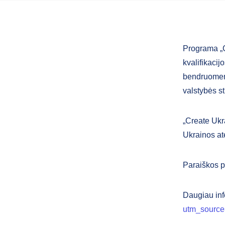
Programa „C
kvalifikacij
bendruomenė
valstybės st
„Create Ukra
Ukrainos ate
Paraiškos p
Daugiau inf
utm_sourc