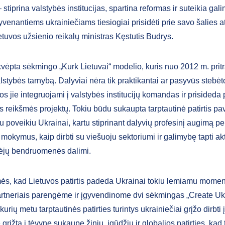
stiprina valstybės institucijas, spartina reformas ir suteikia gal
venantiems ukrainiečiams tiesiogiai prisidėti prie savo šalies at
ietuvos užsienio reikalų ministras Kęstutis Budrys.
vėpta sėkmingo „Kurk Lietuvai“ modelio, kuris nuo 2012 m. prit
alstybės tarnybą. Dalyviai nėra tik praktikantai ar pasyvūs stebėt
s jie integruojami į valstybės institucijų komandas ir prisideda 
s reikšmės projektų. Tokiu būdu sukaupta tarptautinė patirtis p
 poveikiu Ukrainai, kartu stiprinant dalyvių profesinį augimą pe
mokymus, kaip dirbti su viešuoju sektoriumi ir galimybę tapti ak
ėjų bendruomenės dalimi.
ės, kad Lietuvos patirtis padeda Ukrainai tokiu lemiamu momen
rtneriais parengėme ir įgyvendinome dvi sėkmingas „Create Uk
urių metu tarptautinės patirties turintys ukrainiečiai grįžo dirbti į
e grįžta į tėvynę sukaupę žinių, įgūdžių ir globalios patirties, kad