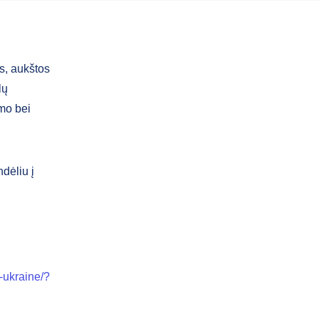
s, aukštos
lų
imo bei
ndėliu į
e-ukraine/?