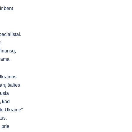
ir bent
ecialistai.
e,
finansų,
inama.
Ukrainos
varų šalies
ausia
, kad
te Ukraine“
tus.
 prie