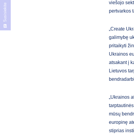
viešojo sekt
Susisiekite
pertvarkos t
„Create Ukra
galimybę ukr
pritaikyti ž
Ukrainos eur
atsakant į 
Lietuvos ta
bendradarbi
„Ukrainos at
tarptautinės
mūsų bendras
europinę ate
stiprias ins