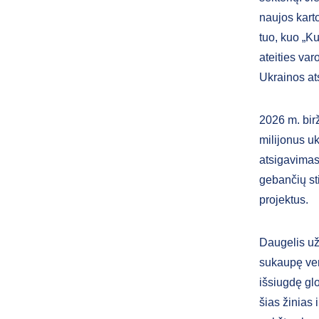
naujos karto
tuo, kuo „Ku
ateities va
Ukrainos at
2026 m. bir
milijonus uk
atsigavimas 
gebančių sti
projektus.
Daugelis už
sukaupę vert
išsiugdę gl
šias žinias 