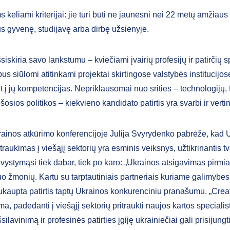
keliami kriterijai: jie turi būti ne jaunesni nei 22 metų amžiaus 
s gyvenę, studijavę arba dirbę užsienyje.
iskiria savo lankstumu – kviečiami įvairių profesijų ir patirčių sp
s siūlomi atitinkami projektai skirtingose valstybės institucijos
t į jų kompetencijas. Nepriklausomai nuo srities – technologijų, 
ešosios politikos – kiekvieno kandidato patirtis yra svarbi ir vert
ainos atkūrimo konferencijoje Julija Svyrydenko pabrėžė, kad 
įtraukimas į viešąjį sektorių yra esminis veiksnys, užtikrinantis t
 vystymąsi tiek dabar, tiek po karo: „Ukrainos atsigavimas pirmi
uo žmonių. Kartu su tarptautiniais partneriais kuriame galimybes
ukaupta patirtis taptų Ukrainos konkurenciniu pranašumu. „Crea
ma, padedanti į viešąjį sektorių pritraukti naujos kartos specialis
silavinimą ir profesinės patirties įgiję ukrainiečiai gali prisijungti