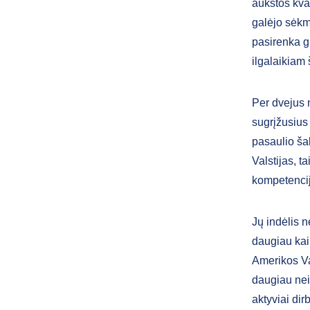
aukštos kval
galėjo sėkm
pasirenka gr
ilgalaikiam 
Per dvejus m
sugrįžusius 
pasaulio ša
Valstijas, t
kompetencija
Jų indėlis 
daugiau kai
Amerikos Val
daugiau nei 
aktyviai dir