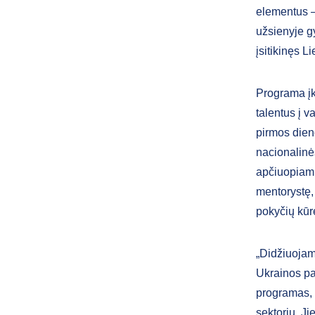
elementus – 
užsienyje gy
įsitikinęs L
Programa įk
talentus į v
pirmos dieno
nacionalinė
apčiuopiamu
mentorystę, 
pokyčių kūr
„Didžiuojam
Ukrainos pa
programas, k
sektorių. Ji