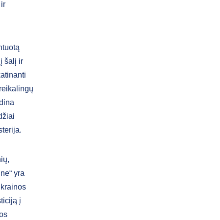
ir
entuotą
 šalį ir
katinanti
reikalingų
ndina
džiai
terija.
ių,
ine“ yra
Ukrainos
iciją į
uos