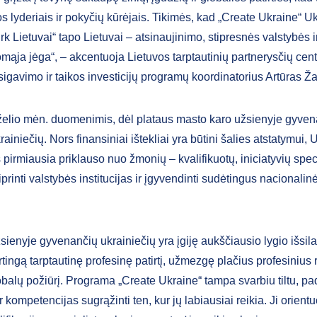
s lyderiais ir pokyčių kūrėjais. Tikimės, kad „Create Ukraine“ Uk
rk Lietuvai“ tapo Lietuvai – atsinaujinimo, stipresnės valstybės 
romąja jėga“, – akcentuoja Lietuvos tarptautinių partnerysčių ce
sigavimo ir taikos investicijų programų koordinatorius Artūras Ž
želio mėn. duomenimis, dėl plataus masto karo užsienyje gyven
rainiečių. Nors finansiniai ištekliai yra būtini šalies atstatymui,
pirmiausia priklauso nuo žmonių – kvalifikuotų, iniciatyvių speci
printi valstybės institucijas ir įgyvendinti sudėtingus nacionali
sienyje gyvenančių ukrainiečių yra įgiję aukščiausio lygio išsil
ingą tarptautinę profesinę patirtį, užmezgę plačius profesinius r
obalų požiūrį. Programa „Create Ukraine“ tampa svarbiu tiltu, p
ir kompetencijas sugrąžinti ten, kur jų labiausiai reikia. Ji orientu