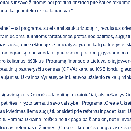
oriaus ir savo žiniomis bei patirtimi prisidėti prie šalies atkūrimo 
ada, kai jų indėlio reikia labiausiai.“
ine“ – tai programa, suteikianti struktūrizuotą ir į rezultatus ori
ainiečiams, turintiems tarptautinės profesinės patirties, sugrįžti į
inias viešajame sektoriuje. Ši iniciatyva yra unikali partnerystė, s
ointegraciją ir prisidedanti prie esminių reformų įgyvendinimo, 
karo keliamus iššūkius. Programą finansuoja Lietuva, o ją įgyve
rptautinių partnerysčių centras (CPVA) kartu su KSE fondu, glau
aujant su Ukrainos Vyriausybe ir Lietuvos užsienio reikalų minis
sigavimą kurs žmonės – talentingi ukrainiečiai, atsinešantys žin
 patirties ir ryžto tarnauti savo valstybei. Programa „Create Ukra
 kvietimas jiems sugrįžti, prisidėti prie reformų ir padėti kurti 
itį. Parama Ukrainai reiškia ne tik pagalbą šiandien, bet ir invest
titucijas, reformas ir žmones. „Create Ukraine“ sujungia visus ši