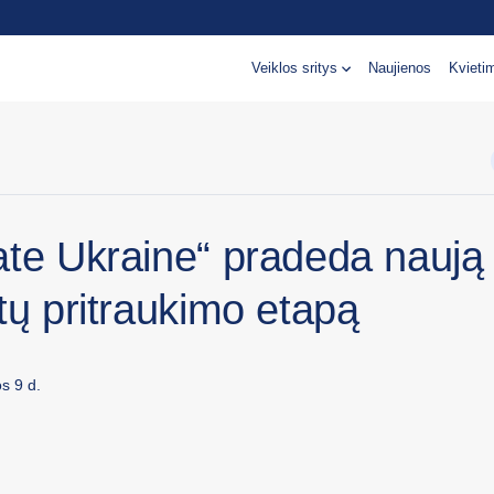
Veiklos sritys
Naujienos
Kvieti
ate Ukraine“ pradeda naują
tų pritraukimo etapą
s 9 d.