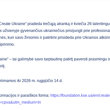
reate Ukraine“ pradeda trečiąją atranką ir kviečia 26 talentingu
os užsienyje gyvenančius ukrainiečius prisijungti prie profesiona
s, kuri savo žiniomis ir patirtimi prisideda prie Ukrainos atkūr
iprinimo.
ine“ – tai galimybė savo tarptautinę patirtį paversti prasmingu i
itį.
riimamos iki 2026 m. rugpjūčio 14 d.
ormacijos ir paraiškos forma:
https://foundation.kse.ua/en/creat
e=cpva&utm_medium=ln