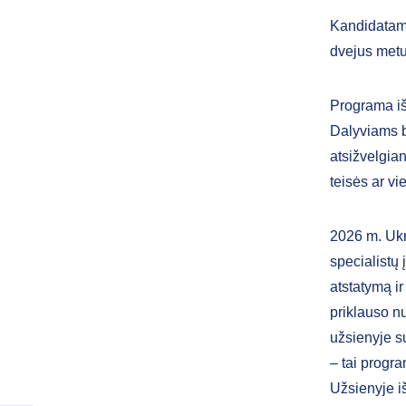
Kandidatams 
dvejus metu
Programa išs
Dalyviams bu
atsižvelgian
teisės ar vi
2026 m. Ukr
specialistų 
atstatymą ir
priklauso n
užsienyje s
– tai progra
Užsienyje iš