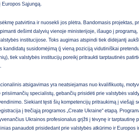
i į Europos Sąjungą.
ėkmę patvirtina ir nuosekli jos plėtra. Bandomasis projektas, p
 apimanti dešimt dalyvių vienoje ministerijoje, išaugo į program
lstybės institucijose. Toks augimas atspindi tiek didėjantį aukš
os kandidatų susidomėjimą (į vieną poziciją vidutiniškai pretend
ų), tiek valstybės institucijų poreikį pritraukti tarptautinės patirt
.
acionalinis atsigavimas yra neatsiejamas nuo kvalifikuotų, motyv
prisiimančių specialistų, gebančių prisidėti prie valstybės vald
endinimo. Siekiant tęsti šių kompetencijų pritraukimą į viešąjį s
egistracija į trečiąją programos „Create Ukraine“ etapą. Program
venančius Ukrainos profesionalus grįžti į tėvynę ir tarptautinę pa
inias panaudoti prisidedant prie valstybės atkūrimo ir Europos i