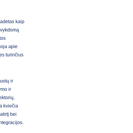
radėtas kaip
ą, vykdomą
tos
uoja apie
ies turinčius
uotų ir
ymo ir
ektorių,
a kviečia
tirtį bei
ntegracijos.