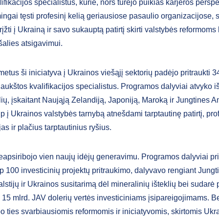
ifikacijos specialistus, kurie, nors turėjo puikias karjeros perspe
ingai tęsti profesinį kelią geriausiose pasaulio organizacijose,
įžti į Ukrainą ir savo sukauptą patirtį skirti valstybės reformoms 
šalies atsigavimui.
etus ši iniciatyva į Ukrainos viešąjį sektorių padėjo pritraukti 3
aukštos kvalifikacijos specialistus. Programos dalyviai atvyko iš
lių, įskaitant Naująją Zelandiją, Japoniją, Maroką ir Jungtines 
aip į Ukrainos valstybės tarnybą atnešdami tarptautinę patirtį, pr
s ir plačius tarptautinius ryšius.
neapsiribojo vien naujų idėjų generavimu. Programos dalyviai pri
p 100 investicinių projektų pritraukimo, dalyvavo rengiant Jungt
stijų ir Ukrainos susitarimą dėl mineralinių išteklių bei sudarė 
15 mlrd. JAV dolerių vertės investiciniams įsipareigojimams. Be 
bo ties svarbiausiomis reformomis ir iniciatyvomis, skirtomis Ukr