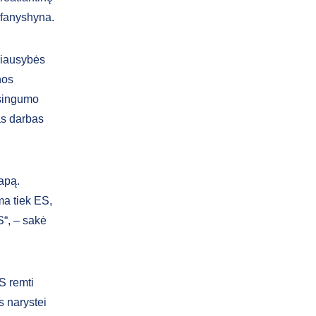
efanyshyna.
riausybės
nos
isingumo
as darbas
apą.
ma tiek ES,
S“, – sakė
S remti
s narystei