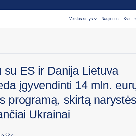
Veiklos sritys
Naujienos
Kvieti
 su ES ir Danija Lietuva
eda įgyvendinti 14 mln. eur
ės programą, skirtą narystė
ančiai Ukrainai
io 22 d.