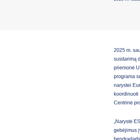
2025 m. sau
susitarimą 
priemonė Uk
programa sus
narystei Eu
koordinuoti 
Centrinė pr
„Narystė ES
gebėjimus į
bendradarbi