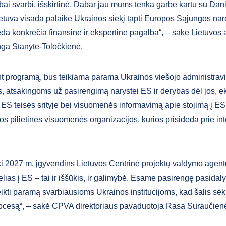
bai svarbi, išskirtinė. Dabar jau mums tenka garbė kartu su Dani
etuva visada palaikė Ukrainos siekį tapti Europos Sąjungos nare 
deda konkrečia finansine ir ekspertine pagalba“, – sakė Lietuvo
nga Stanytė-Toločkienė.
t programą, bus teikiama parama Ukrainos viešojo administrav
ms, atsakingoms už pasirengimą narystei ES ir derybas dėl jos, e
ą ES teisės srityje bei visuomenės informavimą apie stojimą į ES
s pilietinės visuomenės organizacijos, kurios prisideda prie int
i 2027 m. įgyvendins Lietuvos Centrinė projektų valdymo agen
lias į ES – tai ir iššūkis, ir galimybė. Esame pasirengę pasidaly
 teikti paramą svarbiausioms Ukrainos institucijoms, kad šalis sė
procesą“, – sakė CPVA direktoriaus pavaduotoja Rasa Suraučien