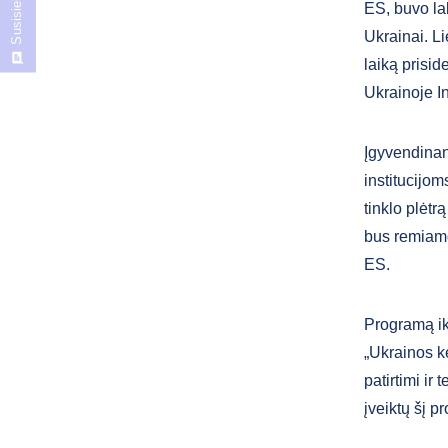
Susisiekite
ES, buvo la
Ukrainai. Li
laiką prisi
Ukrainoje I
Įgyvendinan
institucijo
tinklo plėtr
bus remiamo
ES.
Programą ik
„Ukrainos ke
patirtimi ir
įveiktų šį 