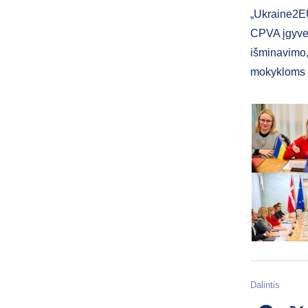
„Ukraine2EU
CPVA įgyven
išminavimo,
mokykloms 
Dalintis