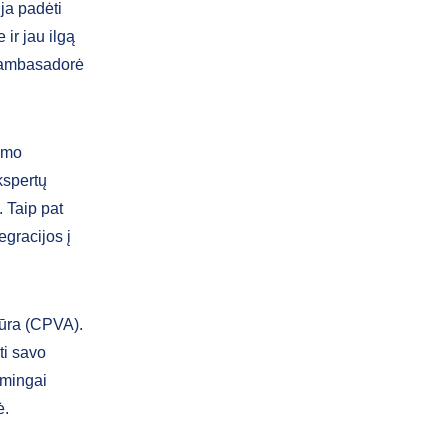
ja padėti
ir jau ilgą
s ambasadorė
imo
kspertų
. Taip pat
egracijos į
tūra (CPVA).
ti savo
kmingai
ė.