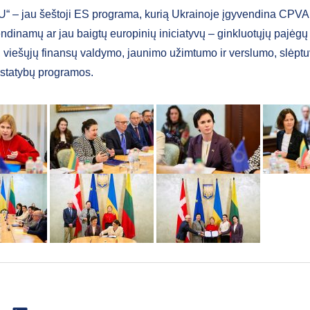
“ – jau šeštoji ES programa, kurią Ukrainoje įgyvendina CPVA.
dinamų ar jau baigtų europinių iniciatyvų – ginkluotųjų pajėgų 
 viešųjų finansų valdymo, jaunimo užimtumo ir verslumo, slėptu
statybų programos.