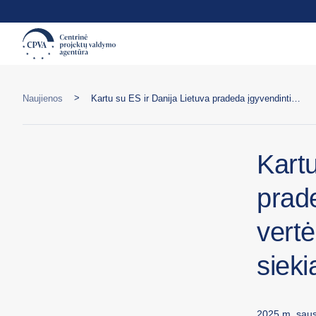
>
Naujienos
Kartu su ES ir Danija Lietuva pradeda įgyvendinti 14 mln. eurų vertės programą, skirtą narystės ES siekiančiai Ukrainai
Kartu
prad
vert
sieki
2025 m. saus