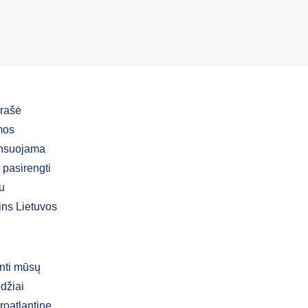
irašė
mos
ansuojama
 pasirengti
u
ins Lietuvos
inti mūsų
džiai
roatlantinę