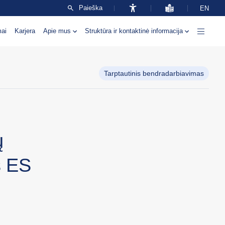
Paieška
EN
mai
Karjera
Apie mus
Struktūra ir kontaktinė informacija
Tarptautinis bendradarbiavimas
ų
s ES