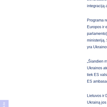
integraciją
Programa re
Europos ir 
parlamento) 
ministeriją.
yra Ukraino
„Šiandien m
Ukrainos at
tiek ES val
ES ambasad
Lietuvos ir
Ukrainą jos