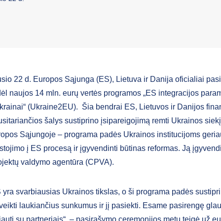
sio 22 d. Europos Sąjunga (ES), Lietuva ir Danija oficialiai pas
dėl naujos 14 mln. eurų vertės programos „ES integracijos para
rainai“ (Ukraine2EU). Šia bendrai ES, Lietuvos ir Danijos fin
itariančios šalys sustiprino įsipareigojimą remti Ukrainos siekį
ropos Sąjungoje – programa padės Ukrainos institucijoms geria
stojimo į ES procesą ir įgyvendinti būtinas reformas. Ją įgyvend
ojektų valdymo agentūra (CPVA).
 yra svarbiausias Ukrainos tikslas, o ši programa padės sustipr
veikti laukiančius sunkumus ir jį pasiekti. Esame pasirengę glau
auti su partneriais“, – pasirašymo ceremonijos metu teigė už eu