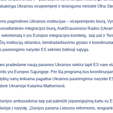
 atsakinga Ukrainos vicepremjerė ir teisingumo ministrė Olha St
ms pagrindines Ukrainos institucijas – vicepremjerės biurą, Vy
euroatlantinės integracijos biurą, Aukščiausiosios Rados (Ukrai
sekretoriatą ir jos Europos integracijos komitetą, taip pat ir Te
 Šių institucijų sklandus, bendradarbiavimu grįstas ir koordinuot
s pasirengimo narystei ES sėkmės būtinoji sąlyga.
es pradedame naują paramos Ukrainos siekiui tapti ES nare et
eitis yra Europos Sąjungoje. Per šią programą bus koordinuoja
stybių narių teikiama pagalbai Ukrainos pasirengimui narystei E
orė Ukrainoje Katarína Mathernová.
 Danijos ambasadoriai taip pat pabrėžė įsipareigojimą kartu su E
 kelyje į narystę. „Danijos parama Lietuvos reformoms, rengianti