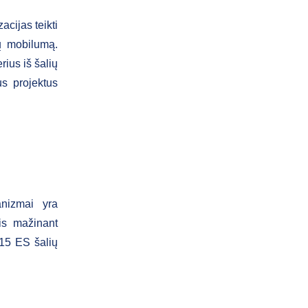
cijas teikti
gų mobilumą.
rius iš šalių
us projektus
nizmai yra
lis mažinant
 15 ES šalių