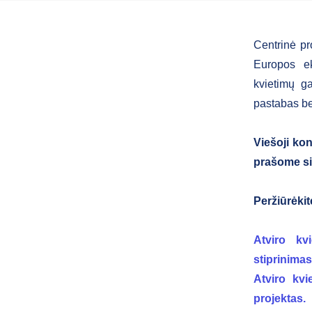
Centrinė pr
Europos ek
kvietimų ga
pastabas be
Viešoji kon
prašome si
Peržiūrėki
Atviro kv
stiprinimas
Atviro kvi
projektas.