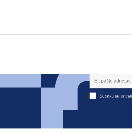
Sutinku su
privat