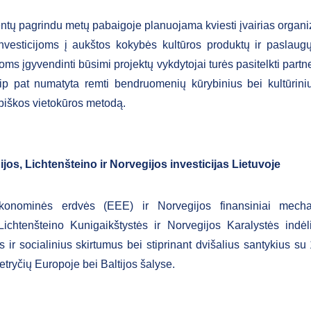
tų pagrindu metų pabaigoje planuojama kviesti įvairias organiza
nvesticijoms į aukštos kokybės kultūros produktų ir paslau
ms įgyvendinti būsimi projektų vykdytojai turės pasitelkti partne
ip pat numatyta remti bendruomenių kūrybinius bei kultūrini
ybiškos vietokūros metodą.
ijos, Lichtenšteino ir Norvegijos investicijas Lietuvoje
konominės erdvės (EEE) ir Norvegijos finansiniai mecha
 Lichtenšteino Kunigaikštystės ir Norvegijos Karalystės indė
 ir socialinius skirtumus bei stiprinant dvišalius santykius su
ietryčių Europoje bei Baltijos šalyse.