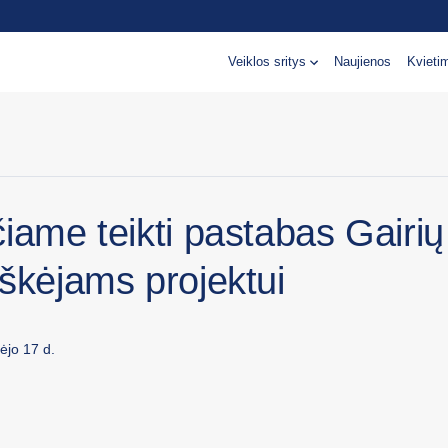
Veiklos sritys
Naujienos
Kvieti
iame teikti pastabas Gairių
škėjams projektui
ėjo 17 d.