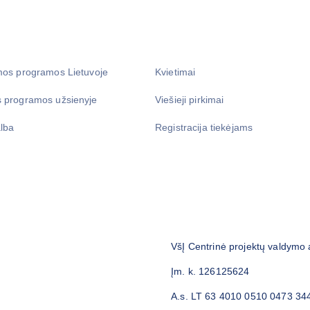
mos programos Lietuvoje
Kvietimai
 programos užsienyje
Viešieji pirkimai
lba
Registracija tiekėjams
VšĮ Centrinė projektų valdymo
Įm. k. 126125624
A.s. LT 63 4010 0510 0473 34