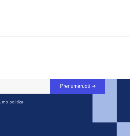
Prenumeruoti
umo politika