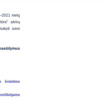
14–2021 metų
ūra“ atvirų
šsakyti savo
r pasiūlymus
o švietimo
areiškėjams