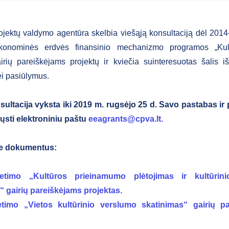
ojektų valdymo agentūra skelbia viešąją konsultaciją dėl 20
onominės erdvės finansinio mechanizmo programos „Kult
irių pareiškėjams projektų ir kviečia suinteresuotas šalis i
i pasiūlymus.
sultacija vyksta iki 2019 m. rugsėjo 25 d. Savo pastabas i
ųsti elektroniniu paštu
eeagrants@cpva.lt.
te dokumentus:
ietimo „Kultūros prieinamumo plėtojimas ir kultūrini
“ gairių pareiškėjams projektas.
etimo „Vietos kultūrinio verslumo skatinimas“ gairių p