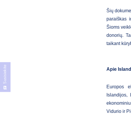
Šių dokumen
paraiškas i
Šioms veiklo
donorių. Ta
taikant kūr
Susisiekite
Apie Island
Europos e
Islandijos,
ekonominius
Vidurio ir P