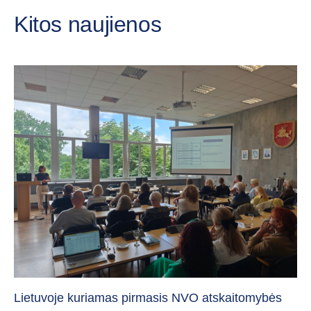
Kitos naujienos
„C
vi
Lietuvoje kuriamas pirmasis NVO atskaitomybės