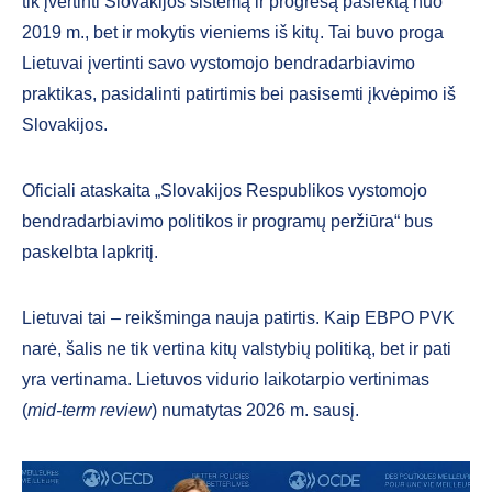
tik įvertinti Slovakijos sistemą ir progresą pasiektą nuo
2019 m., bet ir mokytis vieniems iš kitų. Tai buvo proga
Lietuvai įvertinti savo vystomojo bendradarbiavimo
praktikas, pasidalinti patirtimis bei pasisemti įkvėpimo iš
Slovakijos.
Oficiali ataskaita „Slovakijos Respublikos vystomojo
bendradarbiavimo politikos ir programų peržiūra“ bus
paskelbta lapkritį.
Lietuvai tai – reikšminga nauja patirtis. Kaip EBPO PVK
narė, šalis ne tik vertina kitų valstybių politiką, bet ir pati
yra vertinama. Lietuvos vidurio laikotarpio vertinimas
(
mid-term review
) numatytas 2026 m. sausį.