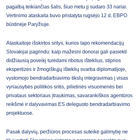
pagalbą teikiančias šalis, šiuo metu jį sudaro 33 nariai.
Vertinimo ataskaita buvo pristatyta rugsėjo 12 d. EBPO
būstinėje Paryžiuje.
Ataskaitoje išskirtos sritys, kurios tapo rekomendacijų
Slovakijai pagrindu: kaip mažesni donorai gali pasiekti
didžiausią poveikį turėdami ribotus išteklius, stiprios
ekspertizės ir žmogiškųjų išteklių svarba diplomatijoje,
vystomojo bendradarbiavimo tikslų integravimas į visas
vyriausybės politikos sritis, pilietinės visuomenės bei
privataus sektoriaus įtraukimas, savarankiškos agentūros
reikšmė ir dalyvavimas ES deleguoto bendradarbiavimo
projektuose.
Pasak dalyvių, peržiūros procesas suteikė galimybę ne