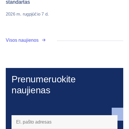
standartas
20
2026 m. rugpjūčio 7 d.
Visos naujienos
Prenumeruokite
naujienas