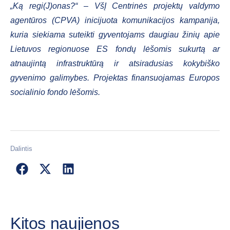
„Ką regi(J)onas?“ – VšĮ Centrinės projektų valdymo
agentūros (CPVA) inicijuota komunikacijos kampanija,
kuria siekiama suteikti gyventojams daugiau žinių apie
Lietuvos regionuose ES fondų lėšomis sukurtą ar
atnaujintą infrastruktūrą ir atsiradusias kokybiško
gyvenimo galimybes. Projektas finansuojamas Europos
socialinio fondo lėšomis.
Dalintis
Kitos naujienos