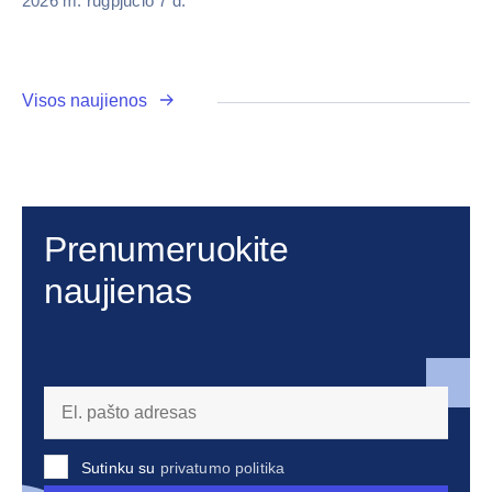
2026 m. rugpjūčio 7 d.
Visos naujienos
Prenumeruokite
naujienas
Sutinku su
privatumo politika