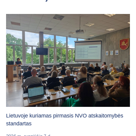
„C
vi
Lietuvoje kuriamas pirmasis NVO atskaitomybės
standartas
20