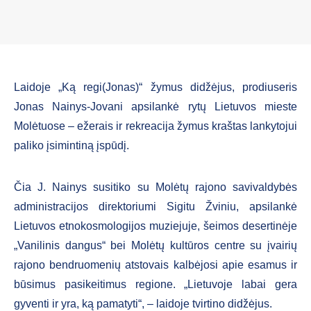
Laidoje „Ką regi(Jonas)“ žymus didžėjus, prodiuseris
Jonas Nainys-Jovani apsilankė rytų Lietuvos mieste
Molėtuose – ežerais ir rekreacija žymus kraštas lankytojui
paliko įsimintiną įspūdį.
Čia J. Nainys susitiko su Molėtų rajono savivaldybės
administracijos direktoriumi Sigitu Žviniu, apsilankė
Lietuvos etnokosmologijos muziejuje, šeimos desertinėje
„Vanilinis dangus“ bei Molėtų kultūros centre su įvairių
rajono bendruomenių atstovais kalbėjosi apie esamus ir
būsimus pasikeitimus regione. „Lietuvoje labai gera
gyventi ir yra, ką pamatyti“, – laidoje tvirtino didžėjus.