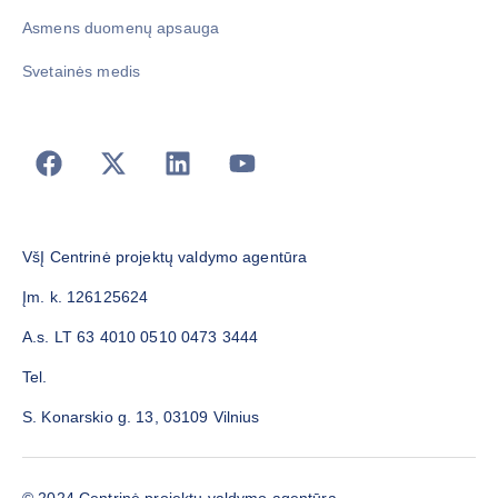
Asmens duomenų apsauga
Svetainės medis
VšĮ Centrinė projektų valdymo agentūra
Įm. k. 126125624
A.s. LT 63 4010 0510 0473 3444
Tel.
S. Konarskio g. 13, 03109 Vilnius
© 2024 Centrinė projektų valdymo agentūra