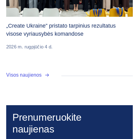
Da
„Create Ukraine” pristato tarpinius rezultatus
pa
visose vyriausybės komandose
20
2026 m. rugpjūčio 4 d.
Visos naujienos
Prenumeruokite
naujienas