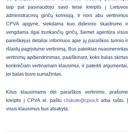
taip pat pasinaudojo savo teise kreiptis į Lietuvos
administracinių ginčų komisiją. Ir nors abu vertinimus
CPVA apgynė, siekdama kuo didesnio skaidrumo ir
vengdama ilgai trunkančių ginčų, šiemet agentūra visus
pareiškėjus detaliai informuos apie jų paraiškos turinio ir
išlaidų pagrįstumo vertinimą. Bus pateiktas nuasmenintas
vertinimų apibendrinimas, paaiškinant, koks balas skirtas
konkrečiam vertinamam klausimui, ir pateikti argumentai,
jei balas buvo sumažintas.
Kilus klausimams dėl paraiškos vertinimo, prašome
kreiptis į CPVA el. paštu
r.liskute@cpva.lt
arba raštu. Į
visus klausimus bus atsakyta.