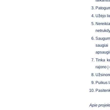
laikantis
Patoguma
Užėjo li
Nereikia
netrukdy
Saugumas
saugiai 
apsaugi
Tinka ke
rajono į
Užsinorė
Puikus l
Pasitenk
Apie projek