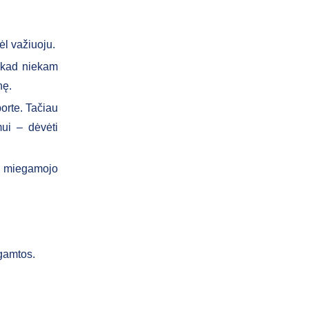
ėl važiuoju.
k kad niekam
nę.
orte. Tačiau
mui – dėvėti
iš miegamojo
 gamtos.