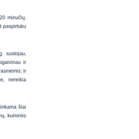
 20 minučių.
t paspirtuku
g sustojau,
igaivinau ir
rasmėmis: ir
e, nereikia
 tinkama šiai
mų, kuriomis