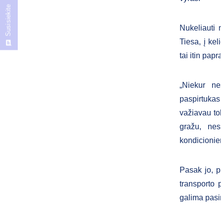
Susisiekite
Nukeliauti 
Tiesa, į ke
tai itin papr
„Niekur ne
paspirtukas
važiavau to
gražu, nes
kondicionie
Pasak jo, pr
transporto 
galima pasin