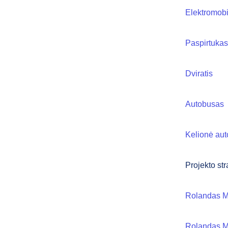
Elektromobi
Paspirtukas
Dviratis
Autobusas
Kelionė aut
Projekto str
Rolandas Ma
Rolandas Ma