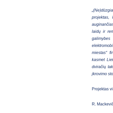
„(Ne)dūzgia
projektas,
auginančia
laidų ir r
galimybes 
elektromobi
miestas“ f
kasmet Lie
dviračių ta
įkrovimo sto
Projektas 
R. Mackevič