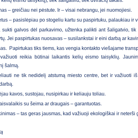
 kelių eismo taisyklių), tiek šaligatviu, tiek dviračių takais.
s – greičiau nei pėstute. Ir – visai nebrangu, jei nuomojiesi.
etus – pasislėpiau po stogeliu kartu su paspirtuku, palaukiau ir v
 sukti galvos dėl parkavimo, užtenka palikti ant šaligatvio, ti
tų. Jei paspirtukas nuosavas – susilankstai ir eini darbą ar kavi
. Papirtukas tiks tiems, kas vengia kontakto viešajame transp
važiuoti reikia būtinai laikantis kelių eismo taisyklių. Jauni
nį šalmą.
liauti ne tik nedidelį atstumą miesto centre, bet ir važiuoti 
 darbą.
jau kavos, sustojau, nusipirkau ir keliauju toliau.
aisvalaikis su šeima ar draugais – garantuotas.
inimas – tas geras jausmas, kad važiuoji ekologiškai ir neterši
tą