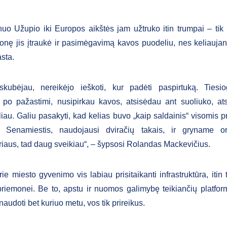
nuo Užupio iki Europos aikštės jam užtruko itin trumpai – tik
lionę jis įtraukė ir pasimėgavimą kavos puodeliu, nes keliaujan
asta.
skubėjau, nereikėjo ieškoti, kur padėti paspirtuką. Tiesio
 po pažastimi, nusipirkau kavos, atsisėdau ant suoliuko, ats
liau. Galiu pasakyti, kad kelias buvo „kaip saldainis“ visomis p
 Senamiestis, naudojausi dviračių takais, ir gryname or
riaus, tad daug sveikiau“, – šypsosi Rolandas Mackevičius.
ie miesto gyvenimo vis labiau prisitaikanti infrastruktūra, itin
priemonei. Be to, apstu ir nuomos galimybę teikiančių platfor
audoti bet kuriuo metu, vos tik prireikus.