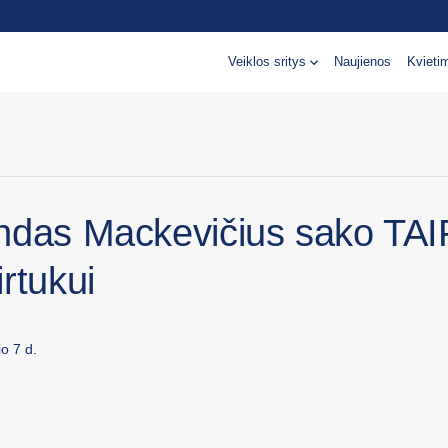
Veiklos sritys
Naujienos
Kvieti
ndas Mackevičius sako TAI
rtukui
o 7 d.