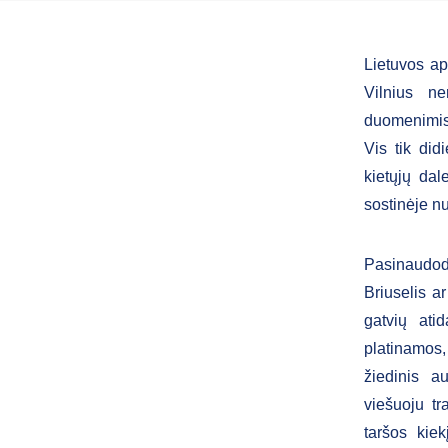
Lietuvos ap
Vilnius ne
duomenimis,
Vis tik did
kietųjų dal
sostinėje n
Pasinaudod
Briuselis a
gatvių atid
platinamos,
žiedinis au
viešuoju t
taršos kie