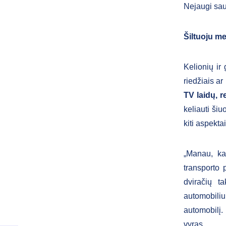
Nejaugi sau
Šiltuoju m
Kelionių ir 
riedžiais ar
TV laidų, 
keliauti šiu
kiti aspektai
„Manau, kad
transporto 
dviračių t
automobili
automobilį.
vyras.