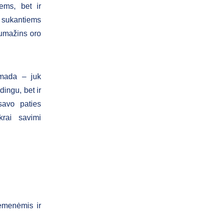
ems, bet ir
 sukantiems
sumažins oro
 mada – juk
dingu, bet ir
savo paties
rai savimi
iemenėmis ir