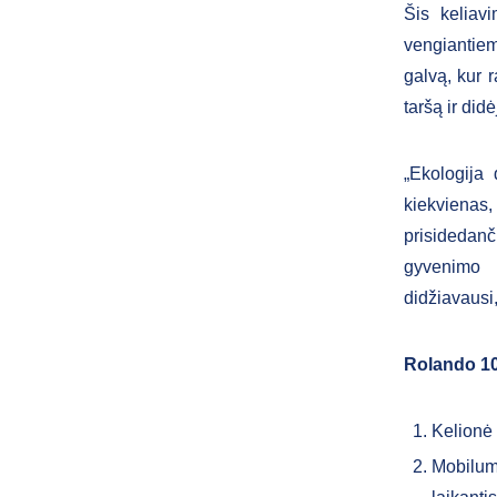
Šis keliav
vengiantie
galvą, kur 
taršą ir di
„Ekologija
kiekvienas, 
prisidedan
gyvenimo 
didžiavausi,
Rolando 10
Kelionė
Mobilum