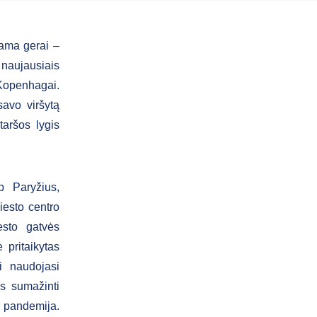
nama gerai –
naujausiais
 Kopenhagai.
savo viršytą
taršos lygis
p Paryžius,
iesto centro
iesto gatvės
 pritaikytas
ai naudojasi
s sumažinti
 pandemija.