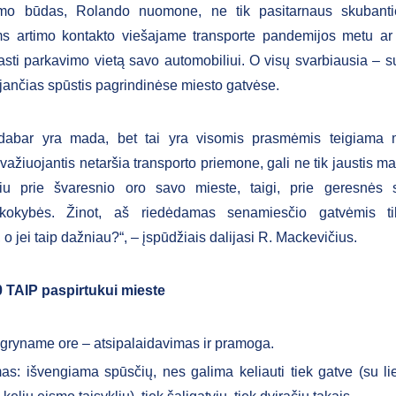
imo būdas, Rolando nuomone, ne tik pasitarnaus skubanti
ms artimo kontakto viešajame transporte pandemijos metu ar
rasti parkavimo vietą savo automobiliui. O visų svarbiausia – 
dėjančias spūstis pagrindinėse miesto gatvėse.
 dabar yra mada, bet tai yra visomis prasmėmis teigiama
važiuojantis netaršia transporto priemone, gali ne tik jaustis ma
čiu prie švaresnio oro savo mieste, taigi, prie geresnės 
kokybės. Žinot, aš riedėdamas senamiesčio gatvėmis tik
 o jei taip dažniau?“, – įspūdžiais dalijasi R. Mackevičius.
 TAIP paspirtukui mieste
 gryname ore – atsipalaidavimas ir pramoga.
as: išvengiama spūsčių, nes galima keliauti tiek gatve (su l