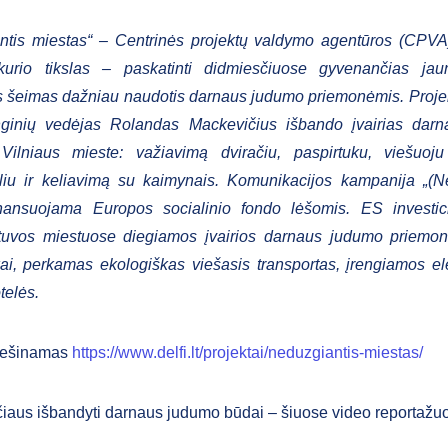
ntis miestas“ – Centrinės projektų valdymo agentūros (CPVA)
 kurio tikslas – paskatinti didmiesčiuose gyvenančias jau
s šeimas dažniau naudotis darnaus judumo priemonėmis. Proje
enginių vedėjas Rolandas Mackevičius išbando įvairias dar
Vilniaus mieste: važiavimą dviračiu, paspirtuku, viešuoju 
liu ir keliavimą su kaimynais. Komunikacijos kampanija „(N
inansuojama Europos socialinio fondo lėšomis. ES investic
tuvos miestuose diegiamos įvairios darnaus judumo priemonė
kai, perkamas ekologiškas viešasis transportas, įrengiamos el
telės.
viešinamas
https://www.delfi.lt/projektai/neduzgiantis-miestas/
iaus išbandyti darnaus judumo būdai – šiuose video reportažu