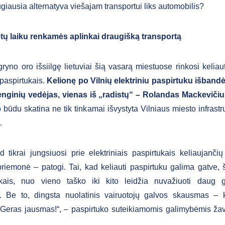
giausia alternatyva viešajam transportui liks automobilis?
etų laiku renkamės aplinkai draugišką transportą
gryno oro išsiilgę lietuviai šią vasarą miestuose rinkosi keliaut
 paspirtukais.
Kelionę po Vilnių elektriniu paspirtuku išband
renginių vedėjas, vienas iš „radistų“ – Rolandas Mackeviči
o būdu skatina ne tik tinkamai išvystyta Vilniaus miesto infrastru
.
 tikrai jungsiuosi prie elektriniais paspirtukais keliaujanči
priemonė – patogi. Tai, kad keliauti paspirtuku galima gatve, š
akais, nuo vieno taško iki kito leidžia nuvažiuoti daug g
u. Be to, dingsta nuolatinis vairuotojų galvos skausmas – k
 Geras jausmas!“, – paspirtuko suteikiamomis galimybėmis ža