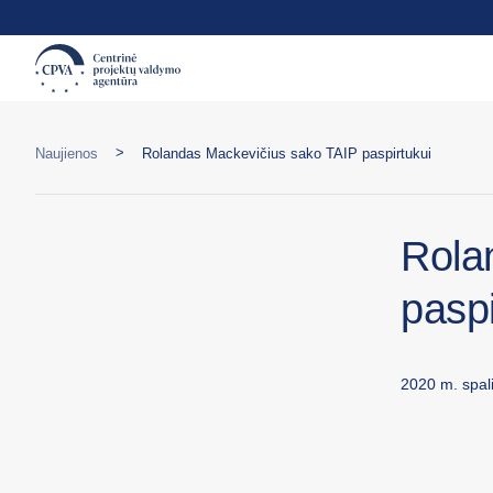
>
Naujienos
Rolandas Mackevičius sako TAIP paspirtukui
Rola
paspi
2020 m. spali