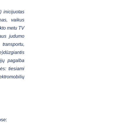
 inicijuotas
nas, vaikus
kto metu TV
naus judumo
transportu,
e)dūzgiantis
ijų pagalba
s: tiesiami
ektromobilių
ose: