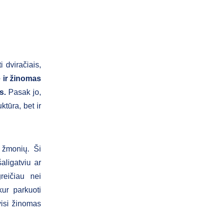
i dviračiais,
ė ir žinomas
us.
Pasak jo,
ktūra, bet ir
ų žmonių. Ši
aligatviu ar
reičiau nei
ur parkuoti
visi žinomas