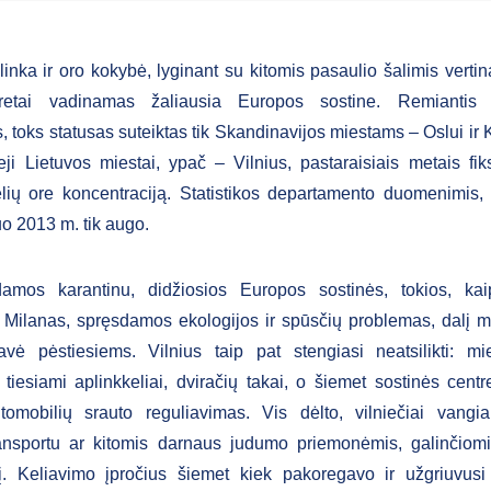
linka ir oro kokybė, lyginant su kitomis pasaulio šalimis verti
retai vadinamas žaliausia Europos sostine. Remiantis 
 toks statusas suteiktas tik Skandinavijos miestams – Oslui ir
ieji Lietuvos miestai, ypač – Vilnius, pastaraisiais metais fik
elių ore koncentraciją. Statistikos departamento duomenimis, 
uo 2013 m. tik augo.
amos karantinu, didžiosios Europos sostinės, tokios, kai
r Milanas, spręsdamos ekologijos ir spūsčių problemas, dalį m
avė pėstiesiems. Vilnius taip pat stengiasi neatsilikti: m
 tiesiami aplinkkeliai, dviračių takai, o šiemet sostinės centre
tomobilių srauto reguliavimas. Vis dėlto, vilniečiai vangi
ransportu ar kitomis darnaus judumo priemonėmis, galinčiomi
kį. Keliavimo įpročius šiemet kiek pakoregavo ir užgriuvusi