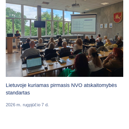
„C
vi
Lietuvoje kuriamas pirmasis NVO atskaitomybės
standartas
20
2026 m. rugpjūčio 7 d.