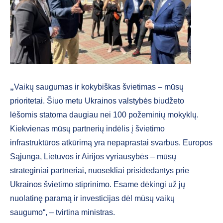
„
Vaikų saugumas ir kokybiškas švietimas – mūsų
prioritetai. Šiuo metu Ukrainos valstybės biudžeto
lėšomis statoma daugiau nei 100 požeminių mokyklų.
Kiekvienas mūsų partnerių indėlis į švietimo
infrastruktūros atkūrimą yra nepaprastai svarbus. Europos
Sąjunga, Lietuvos ir Airijos vyriausybės – mūsų
strateginiai partneriai, nuosekliai prisidedantys prie
Ukrainos švietimo stiprinimo. Esame dėkingi už jų
nuolatinę paramą ir investicijas dėl mūsų vaikų
saugumo“, – tvirtina ministras.