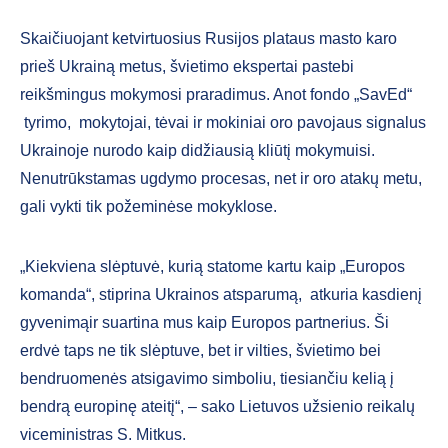
Skaičiuojant ketvirtuosius Rusijos plataus masto karo
prieš Ukrainą metus, švietimo ekspertai pastebi
reikšmingus mokymosi praradimus. Anot fondo „SavEd“
tyrimo, mokytojai, tėvai ir mokiniai oro pavojaus signalus
Ukrainoje nurodo kaip didžiausią kliūtį mokymuisi.
Nenutrūkstamas ugdymo procesas, net ir oro atakų metu,
gali vykti tik požeminėse mokyklose.
„Kiekviena slėptuvė, kurią statome kartu kaip „Europos
komanda“, stiprina Ukrainos atsparumą, atkuria kasdienį
gyvenimąir suartina mus kaip Europos partnerius. Ši
erdvė taps ne tik slėptuve, bet ir vilties, švietimo bei
bendruomenės atsigavimo simboliu, tiesiančiu kelią į
bendrą europinę ateitį“, – sako Lietuvos užsienio reikalų
viceministras S. Mitkus.