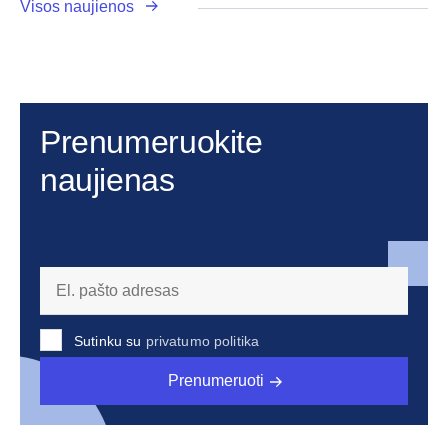
Visos naujienos
Prenumeruokite
naujienas
Sutinku su
privatumo politika
Prenumeruoti