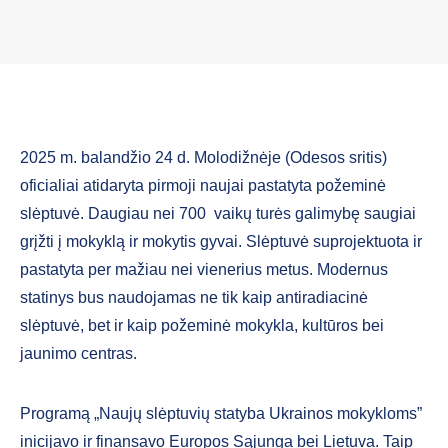
2025 m. balandžio 24 d. Molodižnėje (Odesos sritis)
oficialiai atidaryta pirmoji naujai pastatyta požeminė
slėptuvė. Daugiau nei 700 vaikų turės galimybę saugiai
grįžti į mokyklą ir mokytis gyvai. Slėptuvė suprojektuota ir
pastatyta per mažiau nei vienerius metus. Modernus
statinys bus naudojamas ne tik kaip antiradiacinė
slėptuvė, bet ir kaip požeminė mokykla, kultūros bei
jaunimo centras.
Programą „Naujų slėptuvių statyba Ukrainos mokykloms”
inicijavo ir finansavo Europos Sąjunga bei Lietuva. Taip