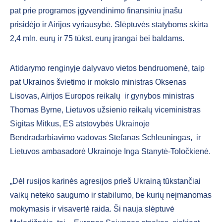
pat prie programos įgyvendinimo finansiniu įnašu
prisidėjo ir Airijos vyriausybė. Slėptuvės statyboms skirta
2,4 mln. eurų ir 75 tūkst. eurų įrangai bei baldams.
Atidarymo renginyje dalyvavo vietos bendruomenė, taip
pat Ukrainos švietimo ir mokslo ministras Oksenas
Lisovas, Airijos Europos reikalų ir gynybos ministras
Thomas Byrne, Lietuvos užsienio reikalų viceministras
Sigitas Mitkus, ES atstovybės Ukrainoje
Bendradarbiavimo vadovas Stefanas Schleuningas, ir
Lietuvos ambasadorė Ukrainoje Inga Stanytė-Toločkienė.
„Dėl rusijos karinės agresijos prieš Ukrainą tūkstančiai
vaikų neteko saugumo ir stabilumo, be kurių neįmanomas
mokymasis ir visavertė raida. Ši nauja slėptuvė