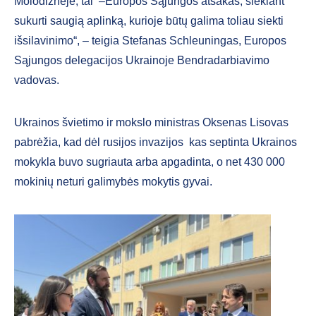
Molodižnėje, tai –Europos Sąjungos atsakas, siekiant
sukurti saugią aplinką, kurioje būtų galima toliau siekti
išsilavinimo“, – teigia Stefanas Schleuningas, Europos
Sąjungos delegacijos Ukrainoje Bendradarbiavimo
vadovas.
Ukrainos švietimo ir mokslo ministras Oksenas Lisovas
pabrėžia, kad dėl rusijos invazijos kas septinta Ukrainos
mokykla buvo sugriauta arba apgadinta, o net 430 000
mokinių neturi galimybės mokytis gyvai.