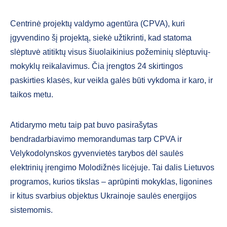
Centrinė projektų valdymo agentūra (CPVA), kuri
įgyvendino šį projektą, siekė užtikrinti, kad statoma
slėptuvė atitiktų visus šiuolaikinius požeminių slėptuvių-
mokyklų reikalavimus. Čia įrengtos 24 skirtingos
paskirties klasės, kur veikla galės būti vykdoma ir karo, ir
taikos metu.
Atidarymo metu taip pat buvo pasirašytas
bendradarbiavimo memorandumas tarp CPVA ir
Velykodolynskos gyvenvietės tarybos dėl saulės
elektrinių įrengimo Molodižnės licėjuje. Tai dalis Lietuvos
programos, kurios tikslas – aprūpinti mokyklas, ligonines
ir kitus svarbius objektus Ukrainoje saulės energijos
sistemomis.