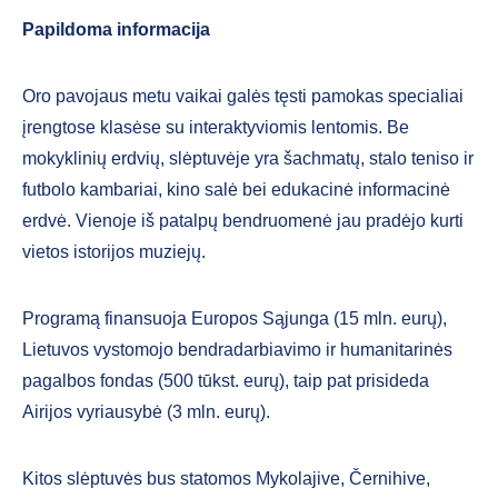
Papildoma informacija
Oro pavojaus metu vaikai galės tęsti pamokas specialiai
įrengtose klasėse su interaktyviomis lentomis. Be
mokyklinių erdvių, slėptuvėje yra šachmatų, stalo teniso ir
futbolo kambariai, kino salė bei edukacinė informacinė
erdvė. Vienoje iš patalpų bendruomenė jau pradėjo kurti
vietos istorijos muziejų.
Programą finansuoja Europos Sąjunga (15 mln. eurų),
Lietuvos vystomojo bendradarbiavimo ir humanitarinės
pagalbos fondas (500 tūkst. eurų), taip pat prisideda
Airijos vyriausybė (3 mln. eurų).
Kitos slėptuvės bus statomos Mykolajive, Černihive,