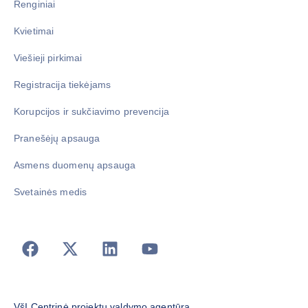
Renginiai
Kvietimai
Viešieji pirkimai
Registracija tiekėjams
Korupcijos ir sukčiavimo prevencija
Pranešėjų apsauga
Asmens duomenų apsauga
Svetainės medis
VšĮ Centrinė projektų valdymo agentūra