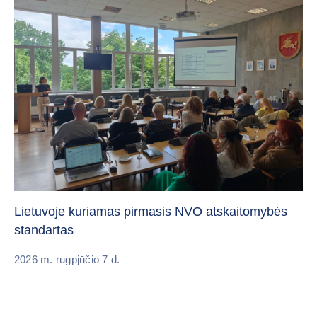
„C
vi
Lietuvoje kuriamas pirmasis NVO atskaitomybės
standartas
20
2026 m. rugpjūčio 7 d.