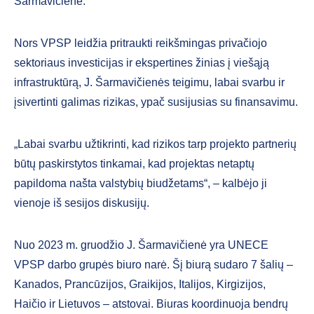
Šarmavičienė.
Nors VPSP leidžia pritraukti reikšmingas privačiojo
sektoriaus investicijas ir ekspertines žinias į viešąją
infrastruktūrą, J. Šarmavičienės teigimu, labai svarbu ir
įsivertinti galimas rizikas, ypač susijusias su finansavimu.
„Labai svarbu užtikrinti, kad rizikos tarp projekto partnerių
būtų paskirstytos tinkamai, kad projektas netaptų
papildoma našta valstybių biudžetams“, – kalbėjo ji
vienoje iš sesijos diskusijų.
Nuo 2023 m. gruodžio J. Šarmavičienė yra UNECE
VPSP darbo grupės biuro narė. Šį biurą sudaro 7 šalių –
Kanados, Prancūzijos, Graikijos, Italijos, Kirgizijos,
Haičio ir Lietuvos – atstovai. Biuras koordinuoja bendrų