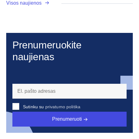
Visos naujienos
Prenumeruokite
naujienas
Sutinku su
privatumo politika
Prenumeruoti