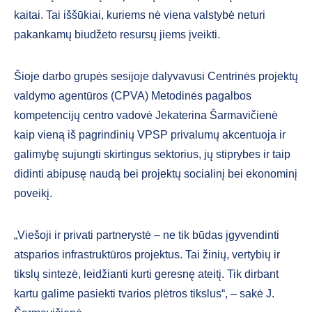
kaitai. Tai iššūkiai, kuriems nė viena valstybė neturi
pakankamų biudžeto resursų jiems įveikti.
Šioje darbo grupės sesijoje dalyvavusi Centrinės projektų
valdymo agentūros (CPVA) Metodinės pagalbos
kompetencijų centro vadovė Jekaterina Šarmavičienė
kaip vieną iš pagrindinių VPSP privalumų akcentuoja ir
galimybę sujungti skirtingus sektorius, jų stiprybes ir taip
didinti abipusę naudą bei projektų socialinį bei ekonominį
poveikį.
„Viešoji ir privati partnerystė – ne tik būdas įgyvendinti
atsparios infrastruktūros projektus. Tai žinių, vertybių ir
tikslų sintezė, leidžianti kurti geresnę ateitį. Tik dirbant
kartu galime pasiekti tvarios plėtros tikslus“, – sakė J.