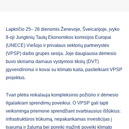
Lapkričio 25– 26 dienomis Ženevoje, Šveicarijoje, įvyko
8-oji Jungtinių Tautų Ekonomikos komisijos Europai
(UNECE) Viešojo ir privataus sektorių partnerystės
(VPSP) darbo grupės sesija. Joje daugiausia dėmesio
buvo skiriama darnaus vystymosi tikslų (DVT)
įgyvendinimui ir kovai su klimato kaita, pasitelkiant VPSP
projektus.
Tvari plėtra reikalauja kompleksinio požiūrio ir dėmesio
ilgalaikiam sprendimų poveikiui. O VPSP gali tapti
veiksminga priemone sprendžiant svarbiausius iššūkius:
infrastruktūros trūkumą, nepakankamas investicijas į
tvarumą ir žalumą bei poreikį mažinti poveikį klimato