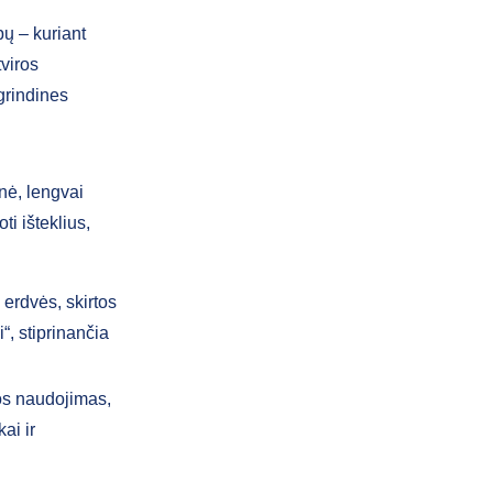
ų – kuriant
tviros
grindines
nė, lengvai
ti išteklius,
 erdvės, skirtos
“, stiprinančia
os naudojimas,
ai ir