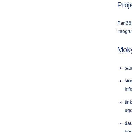
Proj
Per 36
integru
Moky
sau
šiu
inf
tin
ug
dau
be