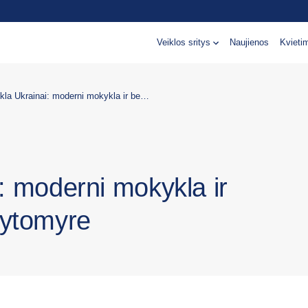
Veiklos sritys
Naujienos
Kvieti
Ateities mokykla Ukrainai: moderni mokykla ir bendruomenės centras Žytomyre
: moderni mokykla ir
Žytomyre