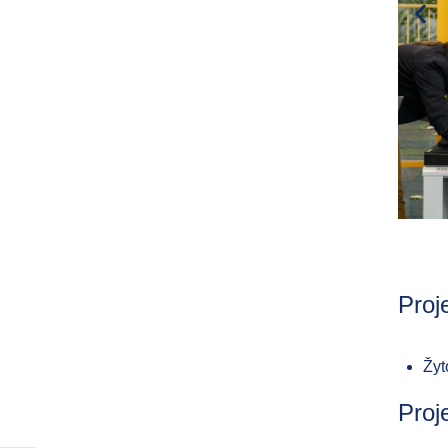
Proj
Žyt
Proj