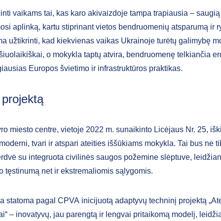
nti vaikams tai, kas karo akivaizdoje tampa trapiausia – saugią
i aplinką, kartu stiprinant vietos bendruomenių atsparumą ir r
a užtikrinti, kad kiekvienas vaikas Ukrainoje turėtų galimybę mo
r šiuolaikiškai, o mokykla taptų atvira, bendruomenę telkiančia er
ausias Europos švietimo ir infrastruktūros praktikas.
 projektą
o miesto centre, vietoje 2022 m. sunaikinto Licėjaus Nr. 25, išk
moderni, tvari ir atspari ateities iššūkiams mokykla. Tai bus ne tik
rdvė su integruota civilinės saugos požemine slėptuve, leidžianč
 tęstinumą net ir ekstremaliomis sąlygomis.
a statoma pagal CPVA inicijuotą adaptyvų techninį projektą „At
i“ – inovatyvų, jau parengtą ir lengvai pritaikomą modelį, leidžian