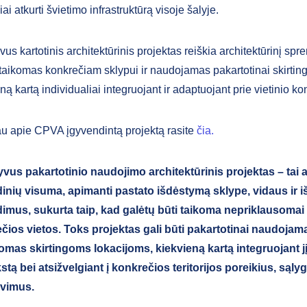
iai atkurti švietimo infrastruktūrą visoje šalyje.
us kartotinis architektūrinis projektas reiškia architektūrinį spren
itaikomas konkrečiam sklypui ir naudojamas pakartotinai skirtin
ną kartą individualiai integruojant ir adaptuojant prie vietinio k
u apie CPVA įgyvendintą projektą rasite
čia.
vus pakartotinio naudojimo architektūrinis projektas – tai a
inių visuma, apimanti pastato išdėstymą sklype, vidaus ir i
imus, sukurta taip, kad galėtų būti taikoma nepriklausomai
čios vietos. Toks projektas gali būti pakartotinai naudojama
komas skirtingoms lokacijoms, kiekvieną kartą integruojant jį
stą bei atsižvelgiant į konkrečios teritorijos poreikius, sąlyg
avimus.