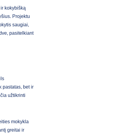
 ir kokybišką
yšius. Projektu
kytis saugiai,
dve, pasitelkiant
ils
 pastatas, bet ir
ia užtikrinti
eities mokykla
tį greitai ir