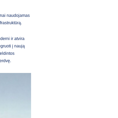
tinai naudojamas
frastruktūrą.
derni ir atvira
gruoti į naują
eldintos
 erdvę.