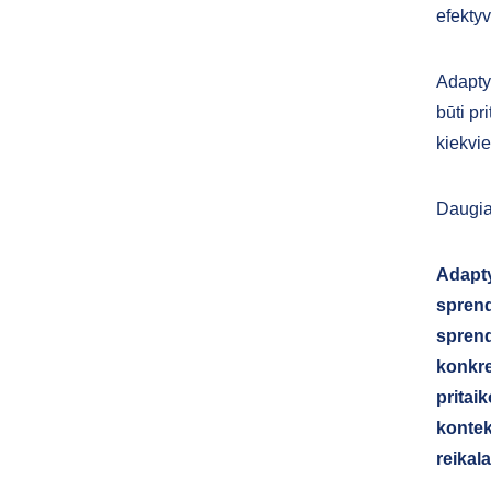
efektyv
Adaptyv
būti pr
kiekvie
Daugia
Adapty
sprend
sprend
konkre
pritai
kontek
reikal