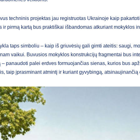
vus techninis projektas jau registruotas Ukrainoje kaip pakarto
 ir pirmą kartą bus praktiškai išbandomas atkuriant mokyklos in
kla taps simboliu – kaip iš griuvėsių gali gimti ateitis: saugi, mo
nam vaikui. Buvusios mokyklos konstrukcijų fragmentai bus inte
ą – panaudoti palei erdves formuojančias sienas, kurios bus apž
ais, taip įprasminant atmintį ir kuriant gyvybingą, atsinaujinančią