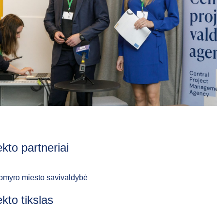
ekto partneriai
omyro miesto savivaldybė
ekto tikslas