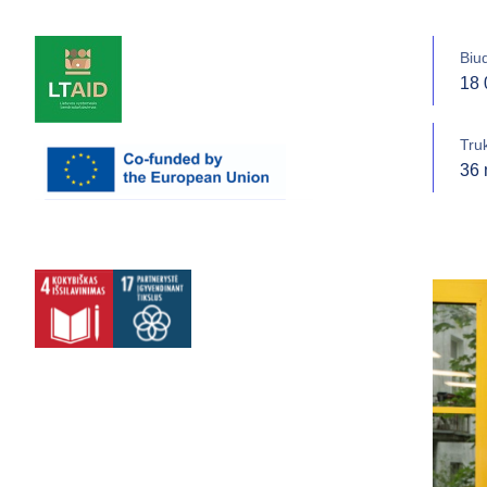
Biu
18 
Tru
36 