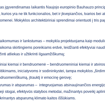
tas įgyvendinamas laikantis Naujojo europinio Bauhauzo princip
 kurios yra ne tik funkcionalios, bet ir įkvepiančios, tvarios bei a
menei. Mokyklos architektūriniai sprendimai orientuoti į tris pa
:
taikomumas ir lankstumas – mokykla projektuojama kaip moduli
taikoma skirtingiems poreikiams erdvė, leidžianti efektyviai naudo
inti atliekas ir užtikrinti ilgaamžiškumą;
iniai kiemai ir bendruomenė – bendruomeniniai kiemai ir atviros
itikimams, iniciatyvoms ir sodininkystei, tampa mokyklos „širdimi
druomeniškumą, įtrauktį ir emocinę gerovę;
rumas ir atsparumas – integruojamas atsinaujinančios energij
ieji stogai, efektyvūs statybos metodai, mažinantys poveikį aplink
ikrinantys atsparumą klimato kaitos iššūkiams.