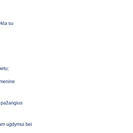
ykla su
 metu;
itmenine
i pažangius
ajam ugdymui bei