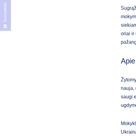
Susisiekite
Sugrąži
mokymos
siekiam
oriai i
pažangi
Apie
Žytomyr
nauja, 
saugi e
ugdymo
Mokykl
Ukraina