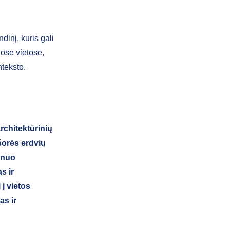
dinį, kuris gali
gose vietose,
onteksto.
rchitektūrinių
šorės erdvių
 nuo
s ir
 į vietos
as ir