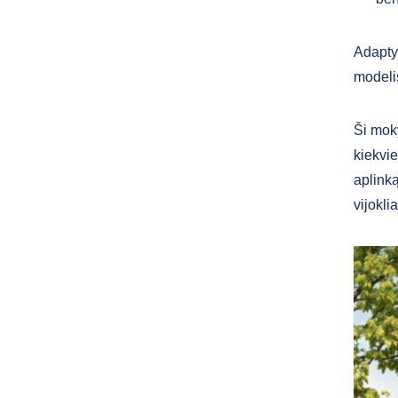
Adapty
modelis
Ši moky
kiekvie
aplink
vijokli