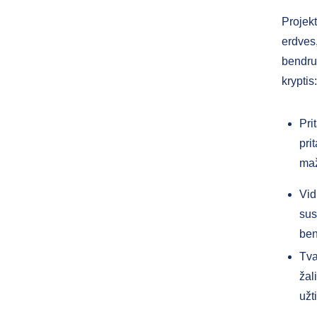
Projek
erdves,
bendruo
kryptis
Pri
pri
maž
Vid
sus
ben
Tva
žal
užt