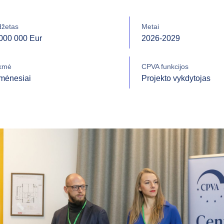
džetas
Metai
000 000 Eur
2026-2029
kmė
CPVA funkcijos
mėnesiai
Projekto vykdytojas