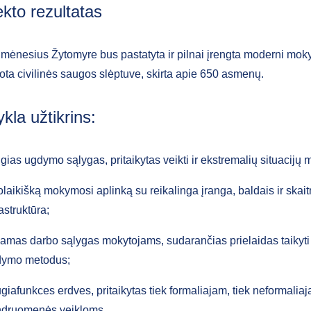
ekto rezultatas
 mėnesius Žytomyre bus pastatyta ir pilnai įrengta moderni mok
ota civilinės saugos slėptuve, skirta apie 650 asmenų.
kla užtikrins:
gias ugdymo sąlygas, pritaikytas veikti ir ekstremalių situacijų
olaikišką mokymosi aplinką su reikalinga įranga, baldais ir ska
rastruktūra;
kamas darbo sąlygas mokytojams, sudarančias prielaidas taikyt
dymo metodus;
giafunkces erdves, pritaikytas tiek formaliajam, tiek neformali
ndruomenės veikloms.