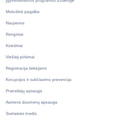
Įgyvendinamos programos užsienyje
Metodinė pagalba
Naujienos
Renginiai
Kvietimai
Viešieji pirkimai
Registracija tiekėjams
Korupcijos ir sukčiavimo prevencija
Pranešėjų apsauga
Asmens duomenų apsauga
Svetainės medis