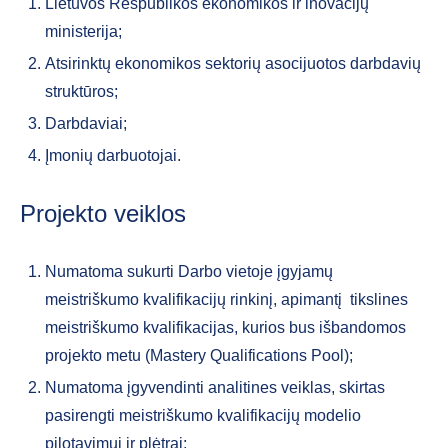
Lietuvos Respublikos ekonomikos ir inovacijų
ministerija;
Atsirinktų ekonomikos sektorių asocijuotos darbdavių
struktūros;
Darbdaviai;
Įmonių darbuotojai.
Projekto veiklos
Numatoma sukurti Darbo vietoje įgyjamų
meistriškumo kvalifikacijų rinkinį, apimantį tikslines
meistriškumo kvalifikacijas, kurios bus išbandomos
projekto metu (Mastery Qualifications Pool);
Numatoma įgyvendinti analitines veiklas, skirtas
pasirengti meistriškumo kvalifikacijų modelio
pilotavimui ir plėtrai;