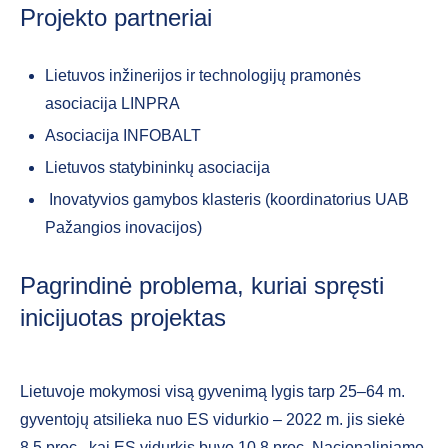
Projekto partneriai
Lietuvos inžinerijos ir technologijų pramonės
asociacija LINPRA
Asociacija INFOBALT
Lietuvos statybininkų asociacija
Inovatyvios gamybos klasteris (koordinatorius UAB
Pažangios inovacijos)
Pagrindinė problema, kuriai spręsti
inicijuotas projektas
Lietuvoje mokymosi visą gyvenimą lygis tarp 25–64 m.
gyventojų atsilieka nuo ES vidurkio – 2022 m. jis siekė
8,5 proc., kai ES vidurkis buvo 10,8 proc. Nacionaliniame