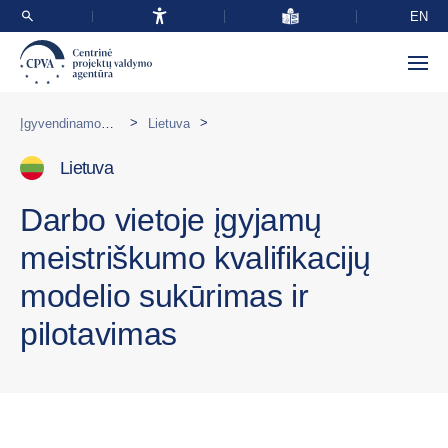
EN
>
>
Įgyvendinamos programos užsienyje
Lietuva
Lietuva
Darbo vietoje įgyjamų
meistriškumo kvalifikacijų
modelio sukūrimas ir
pilotavimas