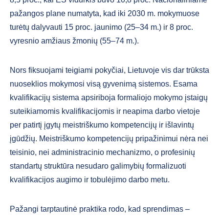
pažangos plane numatyta, kad iki 2030 m. mokymuose
turėtų dalyvauti 15 proc. jaunimo (25–34 m.) ir 8 proc.
vyresnio amžiaus žmonių (55–74 m.).
Nors fiksuojami teigiami pokyčiai, Lietuvoje vis dar trūksta
nuoseklios mokymosi visą gyvenimą sistemos. Esama
kvalifikacijų sistema apsiriboja formaliojo mokymo įstaigų
suteikiamomis kvalifikacijomis ir neapima darbo vietoje
per patirtį įgytų meistriškumo kompetencijų ir išlavintų
įgūdžių. Meistriškumo kompetencijų pripažinimui nėra nei
teisinio, nei administracinio mechanizmo, o profesinių
standartų struktūra nesudaro galimybių formalizuoti
kvalifikacijos augimo ir tobulėjimo darbo metu.
Pažangi tarptautinė praktika rodo, kad sprendimas –