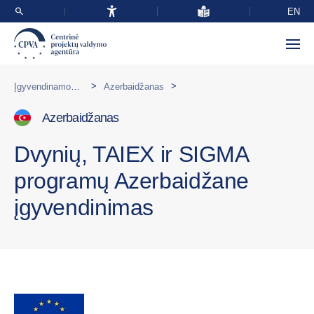
EN
>
>
Įgyvendinamos programos užsienyje
Azerbaidžanas
Azerbaidžanas
Dvynių, TAIEX ir SIGMA
programų Azerbaidžane
įgyvendinimas