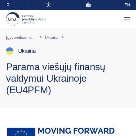
EN
>
>
Įgyvendinamos programos užsienyje
Ukraina
Ukraina
Parama viešųjų finansų
valdymui Ukrainoje
(EU4PFM)