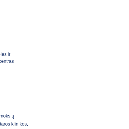
lės ir
centras
 mokslų
taros klinikos,