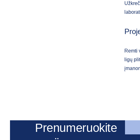
Užkreč
laborat
Proje
Remti 
ligų p
įmanom
Prenumeruokite