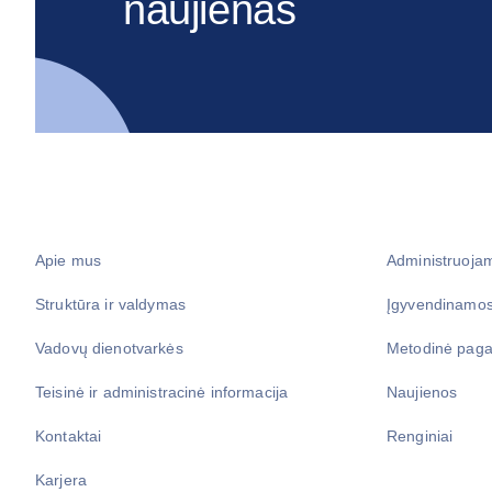
naujienas
Apie mus
Administruoja
Struktūra ir valdymas
Įgyvendinamos
Vadovų dienotvarkės
Metodinė paga
Teisinė ir administracinė informacija
Naujienos
Kontaktai
Renginiai
Karjera