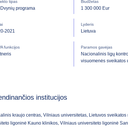
ekto tipas
Biudžetas
Dvynių programa
1 300 000 Eur
ai
Lyderis
20-2021
Lietuva
A funkcijos
Paramos gavėjas
tneris
Nacionalinis ligų kontro
visuomenės sveikatos 
endinančios institucijos
linis kraujo centras, Vilniaus universitetas, Lietuvos sveikatos
iteto ligoninė Kauno klinikos, Vilniaus universiteto ligoninė San