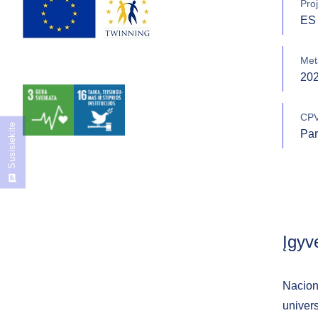
Proj
ES 
Met
20
CPV
Susisiekite
Par
Įgyv
Naciona
univers