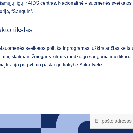
iamųjų ligų ir AIDS centras, Nacionalinė visuomenės sveikatos 
orija, “Sanquin”.
kto tikslas
visuomenės sveikatos politiką ir programas, užkirstančias kelią
litimui, skatinant žmogaus kilmės medžiagų saugumą ir užtikrina
ą kraujo perpylimo paslaugų kokybę Sakartvele.