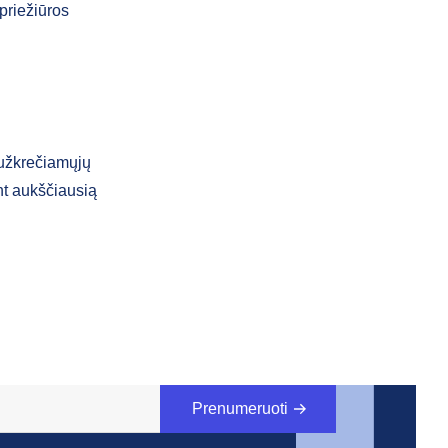
priežiūros
 užkrečiamųjų
nt aukščiausią
Prenumeruoti