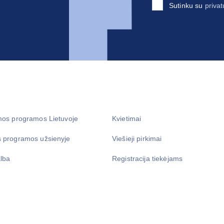
Sutinku su
privat
mos programos Lietuvoje
Kvietimai
 programos užsienyje
Viešieji pirkimai
lba
Registracija tiekėjams